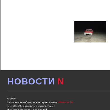
НОВОСТИ
N
© 2026.
Николаевская областная интернет-газета
«Новости N»
это: 705,295 новостей, 0 комментариев
и 19 лет 5 месяцев 23 дня онлайн.