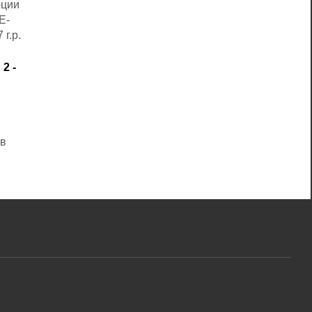
юции
E-
г.р.
2 -
 в