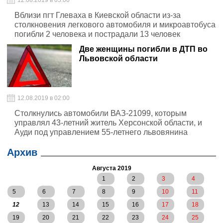
12.08.2019 в 03:00
Вблизи пгт Глеваха в Киевской области из-за
столкновения легкового автомобиля и микроавтобуса
погибли 2 человека и пострадали 13 человек
Две женщины погибли в ДТП во
Львовской области
12.08.2019 в 02:00
Столкнулись автомобили ВАЗ-21099, которым
управлял 43-летний житель Херсонской области, и
Ауди под управлением 55-летнего львовянина
Архив
Августа 2019
1
2
3
4
5
6
7
8
9
10
11
12
13
14
15
16
17
18
19
20
21
22
23
24
25