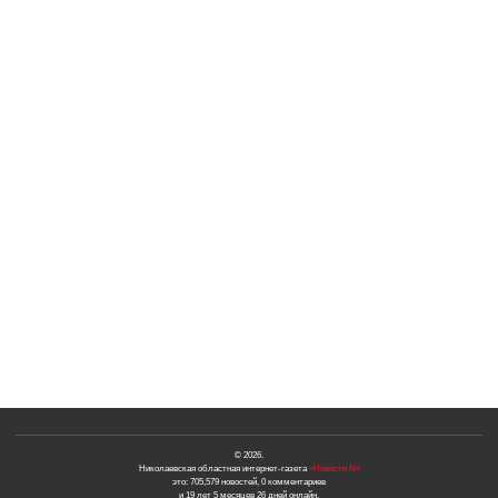
© 2026.
Николаевская областная интернет-газета
«Новости N»
это: 705,579 новостей, 0 комментариев
и 19 лет 5 месяцев 26 дней онлайн.