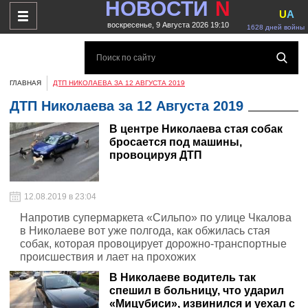
НОВОСТИ
N
U
A
воскресенье, 9 Августа 2026 19:10
1628 дней войны
ГЛАВНАЯ
ДТП НИКОЛАЕВА ЗА 12 АВГУСТА 2019
ДТП Николаева за 12 Августа 2019
В центре Николаева стая собак
бросается под машины,
провоцируя ДТП
12.08.2019 в 23:04
Напротив супермаркета «Сильпо» по улице Чкалова
в Николаеве вот уже полгода, как обжилась стая
собак, которая провоцирует дорожно-транспортные
происшествия и лает на прохожих
В Николаеве водитель так
спешил в больницу, что ударил
«Мицубиси», извинился и уехал с