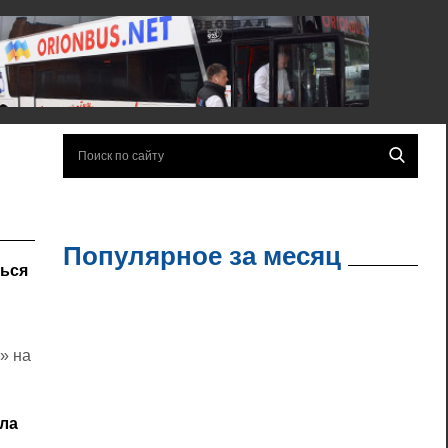
Популярное за месяц
ться
» на
сла