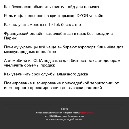
Как безопасно обменять крипту: гайд для новичка
Роль инфлюенсеров на крипторынке: DYOR vs хайп
Как получить монеты в TikTok бесплатно
Французский онлайн: как влюбиться в язык без поездки в
Париж
Почему украинцы всё чаще выбирают аэропорт Кишинёва для
международных перелётов
Автомобили из США под заказ для бизнеса: как автодилерам
увеличить объемы продаж
Как увеличить срок службы алмазного диска
Планирование и зонирование приусадебной территории: от
инженерного проектирования до высадки растений
© 2026.
Николаевская областная интернет-газета
«Новости N»
это: 705,604 новостей, 0 комментариев
и 19 лет 5 месяцев 27 дней онлайн.