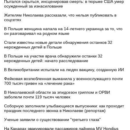
Пытался скрыться, инсценировав смерть: в тюрьме США умер
осужденный за изнасилование
Жителям Николаева рассказали, что нельзя публиковать в
соцсетях
В Польше женщина напала на 14-летнего украинца за то, что
он разговаривал на родном языке
Стали известны новые детали обнаружения останков 32
нерожденных детей в Польше
В Польше на участке врача обнаружили останки 32
нерожденных детей: начато расследование
В Великобритании испытали на людях вакцину, созданную ИИ
Фейковая возлюбленная выманила у военнослужащего почти
700 тысяч гривен на «лечение рака»
В Николаевской области за эпидсезон гриппом и ОРВИ
заболели почти 119 тысяч человек
Соборную заполнили улыбающиеся выпускники: как проходит
праздник последнего звонка в Николаеве (репортаж)
Ученые заявили о существовании "третьего глаза"
На Канарах эвакуировали пассажиров лайнера MV Hondius