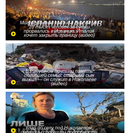
Миграционный кризис в Европе: до
10 тысяч человек за сутки
прорвались в Испанию, Италия
хочет закрыть границу (видео)
В Радушном почтили память
погибшей семьи: старший сын
выжил — он служит в Николаеве
(видео)
Удар по селу под Николаевом:
очевидцы сообщили подробности