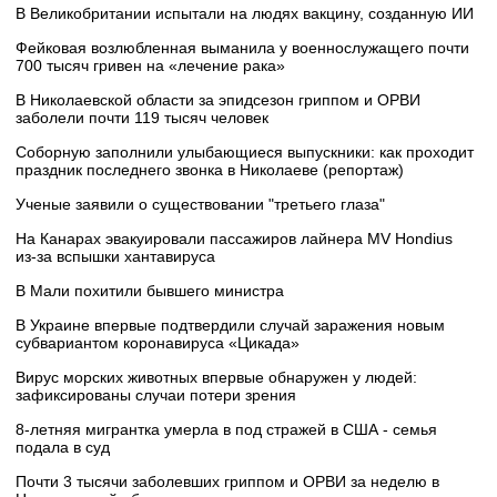
В Великобритании испытали на людях вакцину, созданную ИИ
Фейковая возлюбленная выманила у военнослужащего почти
700 тысяч гривен на «лечение рака»
В Николаевской области за эпидсезон гриппом и ОРВИ
заболели почти 119 тысяч человек
Соборную заполнили улыбающиеся выпускники: как проходит
праздник последнего звонка в Николаеве (репортаж)
Ученые заявили о существовании "третьего глаза"
На Канарах эвакуировали пассажиров лайнера MV Hondius
из‑за вспышки хантавируса
В Мали похитили бывшего министра
В Украине впервые подтвердили случай заражения новым
субвариантом коронавируса «Цикада»
Вирус морских животных впервые обнаружен у людей:
зафиксированы случаи потери зрения
8-летняя мигрантка умерла в под стражей в США - семья
подала в суд
Почти 3 тысячи заболевших гриппом и ОРВИ за неделю в