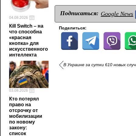
Подписаться:
Google News
04.08.2026
Кill Switch – на
Поделиться:
что способна
«красная
кнопка» для
искусственного
интеллекта
В Украине за сутки 610 новых слу
03.08.2026
Кто потерял
право на
отсрочку от
мобилизации
по новому
закону:
список