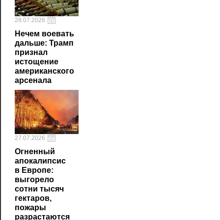
28.07.2026
Нечем воевать
дальше: Трамп
признал
истощение
американского
арсенала
27.07.2026
Огненный
апокалипсис
в Европе:
выгорело
сотни тысяч
гектаров,
пожары
разрастаются