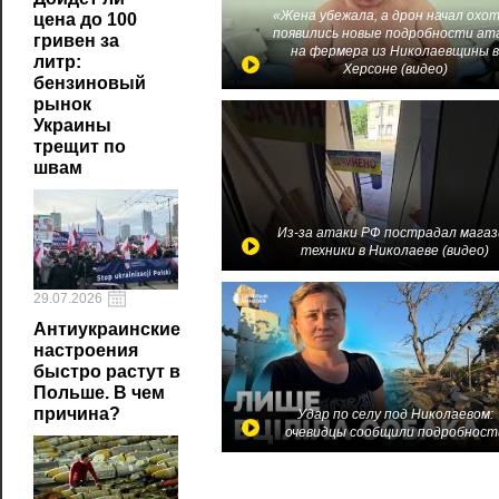
«Жена убежала, а дрон начал охот
цена до 100
появились новые подробности ат
гривен за
на фермера из Николаевщины 
литр:
Херсоне (видео)
бензиновый
рынок
Украины
трещит по
швам
Из-за атаки РФ пострадал магаз
техники в Николаеве (видео)
29.07.2026
Антиукраинские
настроения
быстро растут в
Польше. В чем
причина?
Удар по селу под Николаевом:
очевидцы сообщили подробност