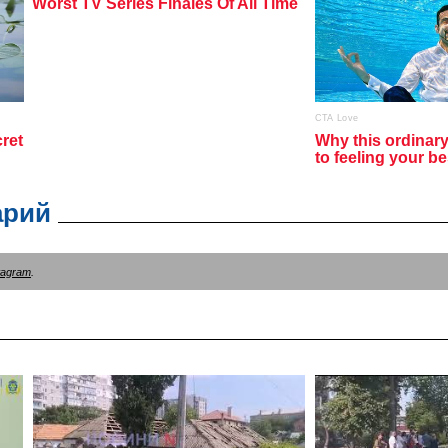
арий
tagram
.