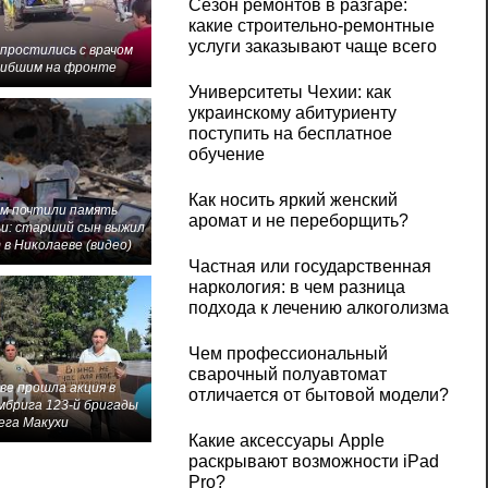
Сезон ремонтов в разгаре:
какие строительно-ремонтные
услуги заказывают чаще всего
 простились с врачом
гибшим на фронте
Университеты Чехии: как
украинскому абитуриенту
поступить на бесплатное
обучение
Как носить яркий женский
м почтили память
аромат и не переборщить?
и: старший сын выжил
 в Николаеве (видео)
Частная или государственная
наркология: в чем разница
подхода к лечению алкоголизма
Чем профессиональный
сварочный полуавтомат
ве прошла акция в
отличается от бытовой модели?
мбрига 123-й бригады
ега Макухи
Какие аксессуары Apple
раскрывают возможности iPad
Pro?