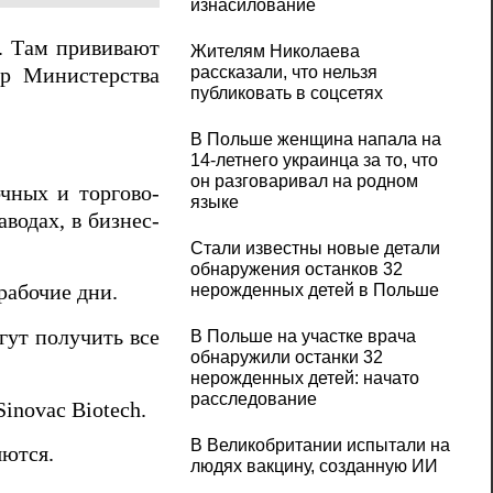
изнасилование
. Там прививают
Жителям Николаева
рассказали, что нельзя
тр Министерства
публиковать в соцсетях
В Польше женщина напала на
14-летнего украинца за то, что
он разговаривал на родном
чных и торгово-
языке
аводах, в бизнес-
Стали известны новые детали
обнаружения останков 32
нерожденных детей в Польше
рабочие дни.
гут получить все
В Польше на участке врача
обнаружили останки 32
нерожденных детей: начато
расследование
novac Biotech.
В Великобритании испытали на
яются.
людях вакцину, созданную ИИ