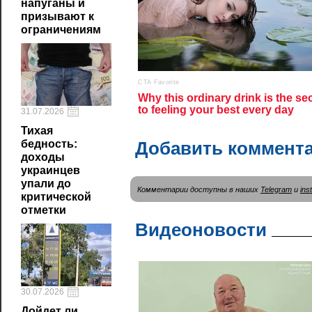
напуганы и
призывают к
ограничениям
31.07.2026
Тихая
бедность:
Добавить коммент
доходы
украинцев
упали до
Комментарии доступны в наших
Telegram
и
ins
критической
отметки
Видеоновости
30.07.2026
Дойдет ли