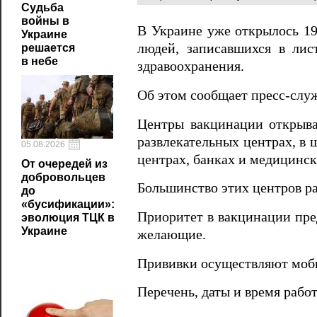
Судьба
войны в
В Украине уже открылось 1
Украине
людей, записавшихся в лис
решается
в небе
здравоохранения.
Об этом сообщает пресс-слу
Центры вакцинации открываю
развлекательных центрах, в ш
05.08.2026
центрах, банках и медицинс
От очередей из
добровольцев
Большинство этих центров ра
до
«бусификации»:
Приоритет в вакцинации пре
эволюция ТЦК в
Украине
желающие.
Прививки осуществляют моби
Перечень, даты и время рабо