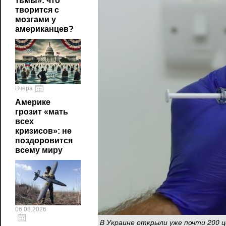
тьмы»: что
творится с
мозгами у
американцев?
Вчера
Америке
грозит «мать
всех
кризисов»: не
поздоровится
всему миру
06.08.2026
В Украине открыли уже почти 200 