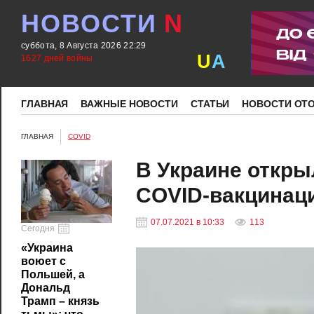
НОВОСТИ
N
суббота, 8 Августа 2026 22:29
U
A
1627 дней войны
ГЛАВНАЯ
ВАЖНЫЕ НОВОСТИ
СТАТЬИ
НОВОСТИ ОТ
ГЛАВНАЯ
COVID
В Украине откры
COVID-вакцинац
07.07.2021 в 10:33
113
Сегодня
«Украина
воюет с
Польшей, а
Дональд
Трамп – князь