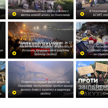
у»:
аки
в
Появились новые фото и видео с
В Николаеве
места ночной атаки по Николаеву
БСМП, по
Миграционный кризис в Европе: до 10
тысяч человек за сутки прорвались в
В Радушно
ин
Испанию, Италия хочет закрыть
погибшей семь
границу (видео)
— он служит
Появились первые фото атаки на
Николаев: беспилотник пробил крышу
В Николае
жилого дома и залетел в квартиру
поддержку ко
и
(видео)
Ол