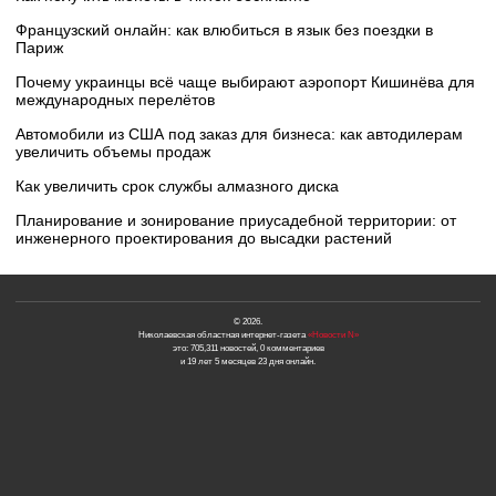
Французский онлайн: как влюбиться в язык без поездки в
Париж
Почему украинцы всё чаще выбирают аэропорт Кишинёва для
международных перелётов
Автомобили из США под заказ для бизнеса: как автодилерам
увеличить объемы продаж
Как увеличить срок службы алмазного диска
Планирование и зонирование приусадебной территории: от
инженерного проектирования до высадки растений
© 2026.
Николаевская областная интернет-газета
«Новости N»
это: 705,311 новостей, 0 комментариев
и 19 лет 5 месяцев 23 дня онлайн.