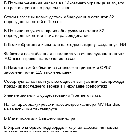
В Польше женщина напала на 14-летнего украинца за то, что
он разговаривал на родном языке
Стали известны новые детали обнаружения останков 32
нерожденных детей в Польше
В Польше на участке врача обнаружили останки 32
нерожденных детей: начато расследование
В Великобритании испытали на людях вакцину, созданную ИИ
Фейковая возлюбленная выманила у военнослужащего почти
700 тысяч гривен на «лечение рака»
В Николаевской области за эпидсезон гриппом и ОРВИ
заболели почти 119 тысяч человек
Соборную заполнили улыбающиеся выпускники: как проходит
праздник последнего звонка в Николаеве (репортаж)
Ученые заявили о существовании "третьего глаза"
На Канарах эвакуировали пассажиров лайнера MV Hondius
из‑за вспышки хантавируса
В Мали похитили бывшего министра
В Украине впервые подтвердили случай заражения новым
субвариантом коронавируса «Цикада»