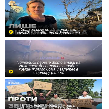
Удар по селу под Николаевом:
очевидцы сообщили подробности
Появились первые фото атаки на
Николаев: беспилотник пробил
крышу жилого дома и залетел в
квартиру (видео)
В Николаеве прошла акция в
поддержку комбрига 123-й бригады