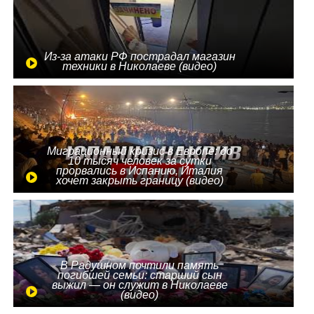
Из-за атаки РФ пострадал магазин
техники в Николаеве (видео)
Миграционный кризис в Европе: до
10 тысяч человек за сутки
прорвались в Испанию, Италия
хочет закрыть границу (видео)
В Радушном почтили память
погибшей семьи: старший сын
выжил — он служит в Николаеве
(видео)