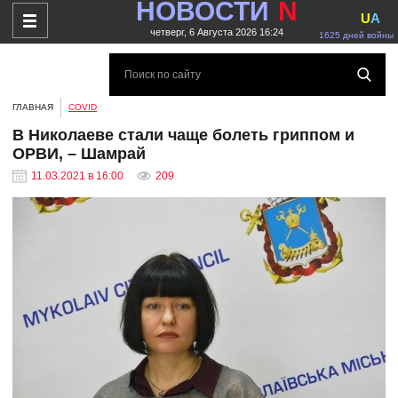
НОВОСТИ
N
U
A
четверг, 6 Августа 2026 16:24
1625 дней войны
ГЛАВНАЯ
COVID
В Николаеве стали чаще болеть гриппом и
ОРВИ, – Шамрай
11.03.2021 в 16:00
209