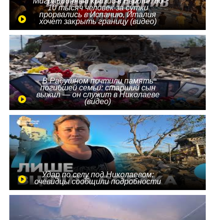
Миграционный кризис в Европе: до
10 тысяч человек за сутки
прорвались в Испанию, Италия
хочет закрыть границу (видео)
В Радушном почтили память
погибшей семьи: старший сын
выжил — он служит в Николаеве
(видео)
Удар по селу под Николаевом:
очевидцы сообщили подробности