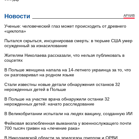
Новости
АРХИВ
Ученые: человеческий глаз может происходить от древнего
«циклопа»
Пытался скрыться, инсценировав смерть: в тюрьме США умер
осужденный за изнасилование
Жителям Николаева рассказали, что нельзя публиковать в
соцсетях
В Польше женщина напала на 14-летнего украинца за то, что
он разговаривал на родном языке
Стали известны новые детали обнаружения останков 32
нерожденных детей в Польше
В Польше на участке врача обнаружили останки 32
нерожденных детей: начато расследование
В Великобритании испытали на людях вакцину, созданную ИИ
Фейковая возлюбленная выманила у военнослужащего почти
700 тысяч гривен на «лечение рака»
В Николаевской области за эпидсезон гриппом и ОРВИ