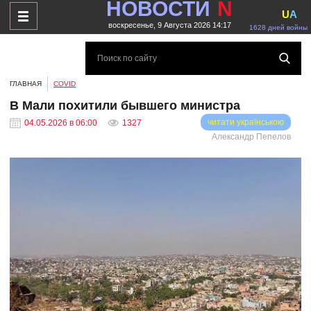
НОВОСТИ
N
U
A
воскресенье, 9 Августа 2026 14:17
1628 дней войны
ГЛАВНАЯ
COVID
В Мали похитили бывшего министра
читати українською
04.05.2026 в 06:00
1327
Александр Пепелов