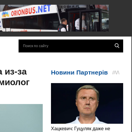
 из-за
емиолог