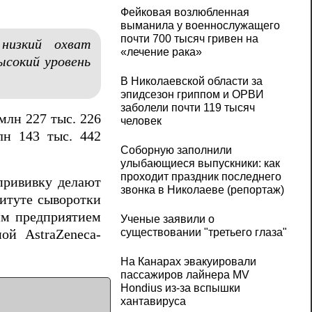
Фейковая возлюбленная
выманила у военнослужащего
почти 700 тысяч гривен на
низкий охват
«лечение рака»
ысокий уровень
В Николаевской области за
эпидсезон гриппом и ОРВИ
заболели почти 119 тысяч
млн 227 тыс. 226
человек
лн 143 тыс. 442
Соборную заполнили
улыбающиеся выпускники: как
проходит праздник последнего
прививку делают
звонка в Николаеве (репортаж)
титуте сыворотки
ким предприятием
Ученые заявили о
существовании "третьего глаза"
ной AstraZeneca-
На Канарах эвакуировали
пассажиров лайнера MV
Hondius из‑за вспышки
хантавируса