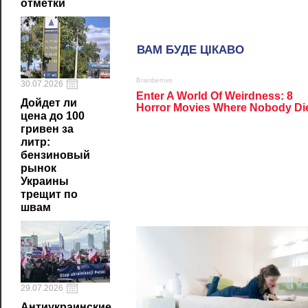
отметки
30.07.2026
Дойдет ли
цена до 100
гривен за
литр:
бензиновый
рынок
Украины
трещит по
швам
29.07.2026
Антиукраинские