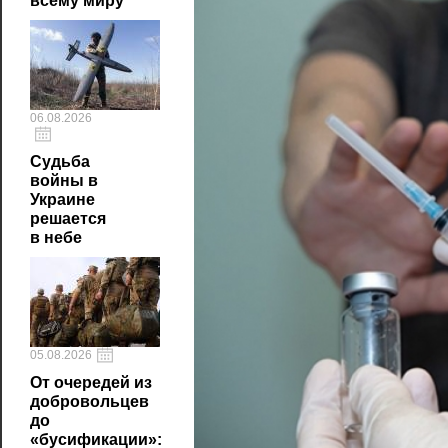
всему миру
06.08.2026
Судьба
войны в
Украине
решается
в небе
05.08.2026
От очередей из
добровольцев
до
«бусификации»: