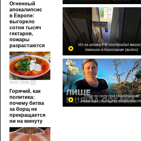
Огненный
апокалипсис
в Европе:
выгорело
сотни тысяч
гектаров,
пожары
Из-за атаки РФ пострадал магаз
разрастаются
техники в Николаеве (видео)
26.07.2026
Горячий, как
Удар по селу под Николаевом:
политика:
очевидцы сообщили подробност
почему битва
за борщ не
прекращается
ни на минуту