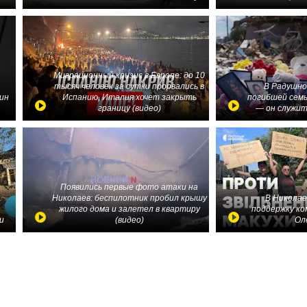
Миграционный кризис в Европе: до 10
тысяч человек за сутки прорвались в
В Радушно
ин
Испанию, Италия хочет закрыть
погибшей семь
границу (видео)
— он служит
Появились первые фото атаки на
Николаев: беспилотник пробил крышу
В Николае
жилого дома и залетел в квартиру
поддержку ко
и
(видео)
Ол