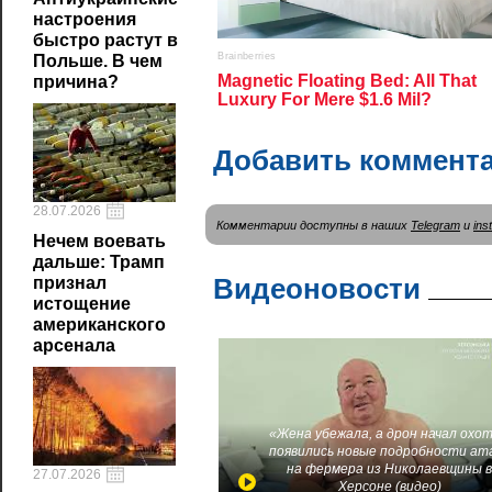
настроения
быстро растут в
Польше. В чем
причина?
Добавить коммент
28.07.2026
Комментарии доступны в наших
Telegram
и
ins
Нечем воевать
дальше: Трамп
Видеоновости
признал
истощение
американского
арсенала
«Жена убежала, а дрон начал охот
появились новые подробности ат
на фермера из Николаевщины 
27.07.2026
Херсоне (видео)