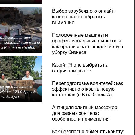
Выбор зарубежного онлайн
казино: на что обратить
внимание
Поломоечные машины и
м почтили память
профессиональные пылесосы:
и: старший сын выжил
как организовать эффективную
 в Николаеве (видео)
уборку бизнеса
Какой iPhone выбрать на
вторичном рынке
Переподготовка водителей: как
ве прошла акция в
эффективно открыть новую
мбрига 123-й бригады
категорию (с B на C или А)
ега Макухи
Антицеллюлитный массажер
для разных зон тела:
особенности применения
Как безопасно обменять крипту: