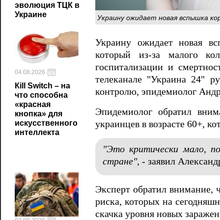
эволюция ТЦК в
Украине
Украину ожидает новая вспышка кор
Украину ожидает новая вс
который из-за малого кол
госпитализации и смертнос
04.08.2026
телеканале "Украина 24" р
Кill Switch – на
контролю, эпидемиолог Андр
что способна
«красная
Эпидемиолог обратил вним
кнопка» для
искусственного
украинцев в возрасте 60+, ко
интеллекта
"Это критически мало, п
стране",
- заявил Александ
Эксперт обратил внимание, ч
риска, которых на сегодняшн
скачка уровня новых заражен