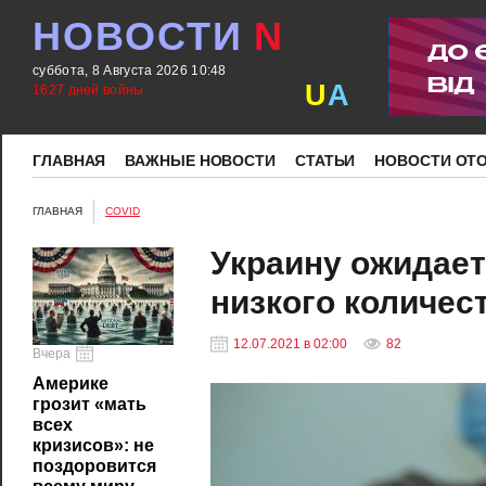
НОВОСТИ
N
суббота, 8 Августа 2026 10:48
U
A
1627 дней войны
ГЛАВНАЯ
ВАЖНЫЕ НОВОСТИ
СТАТЬИ
НОВОСТИ ОТ
ГЛАВНАЯ
COVID
Украину ожидает
низкого количес
12.07.2021 в 02:00
82
Вчера
Америке
грозит «мать
всех
кризисов»: не
поздоровится