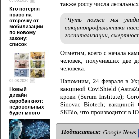
03.08.2026
также росту числа летальных
Кто потерял
право на
"Чуть позже мы увидим
отсрочку от
мобилизации
вакцинопрофилактики насел
по новому
госпитализации, смертнос
закону:
список
Отметим, всего с начала ка
человек, получивших две 
человека.
Напомним, 24 февраля в Ук
02.08.2026
вакциной CoviShield (Astra
Новый
дизайн
крови (Serum Institute); C
евробанкнот:
Sinovac Biotech; вакциной 
недовольных
SKBio, что производится в 
будет много
Подписаться:
Google News