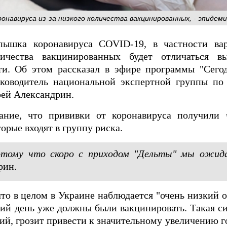
онавируса из-за низкого количества вакцинированных, - эпидем
пышка коронавируса COVID-19, в частности вар
ичества вакцинированных будет отличаться в
ти. Об этом рассказал в эфире программы "Сего
уководитель национальной экспертной группы п
ей Александрин.
ание, что прививки от коронавируса получили
торые входят в группу риска.
отому что скоро с приходом "Дельты" мы ожид
рин.
то в целом в Украине наблюдается "очень низкий о
ий день уже должны были вакцинировать. Такая си
ий, грозит привести к значительному увеличению г