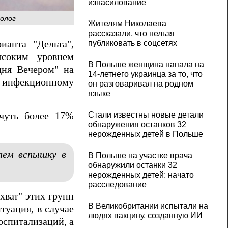
изнасилование
иолог
Жителям Николаева
рассказали, что нельзя
публиковать в соцсетях
ианта "Дельта",
ысоким уровнем
В Польше женщина напала на
дня Вечером" на
14-летнего украинца за то, что
о инфекционному
он разговаривал на родном
языке
 чуть более 17%
Стали известны новые детали
обнаружения останков 32
нерожденных детей в Польше
аем вспышку в
В Польше на участке врача
обнаружили останки 32
нерожденных детей: начато
расследование
хват" этих групп
В Великобритании испытали на
туация, в случае
людях вакцину, созданную ИИ
оспитализаций, а