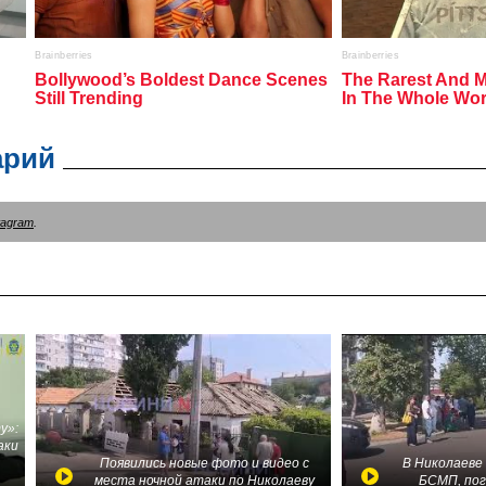
арий
tagram
.
у»:
аки
в
Появились новые фото и видео с
В Николаеве
места ночной атаки по Николаеву
БСМП, по