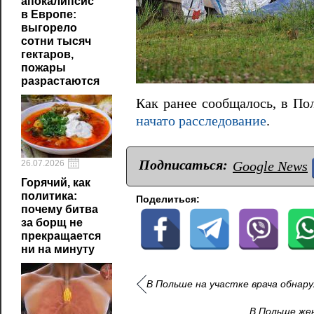
апокалипсис
в Европе:
выгорело
сотни тысяч
гектаров,
пожары
разрастаются
Как ранее сообщалось, в По
начато расследование
.
Подписаться:
Google News
26.07.2026
Горячий, как
политика:
Поделиться:
почему битва
за борщ не
прекращается
ни на минуту
В Польше на участке врача обнар
В Польше жен