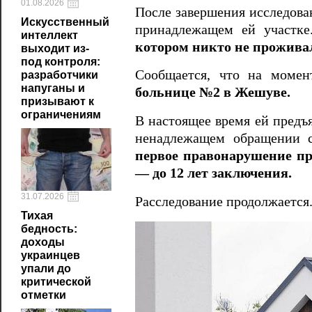
01.08.2026
После завершения исследова
Искусственный
принадлежащем ей участк
интеллект
котором никто не прожива
выходит из-
под контроля:
Сообщается, что на моме
разработчики
напуганы и
больнице №2 в Жешуве.
призывают к
ограничениям
В настоящее время ей предъя
ненадлежащем обращении с
первое правонарушение пр
— до 12 лет заключения.
31.07.2026
Расследование продолжается
Тихая
бедность:
доходы
украинцев
упали до
критической
отметки