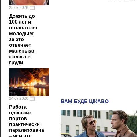
25.07.2026
Дожить до
100 лет и
оставаться
молодым:
за это
отвечает
маленькая
железа в
груди
24.07.2026
Работа
одесских
портов
практически
парализована
– чем это