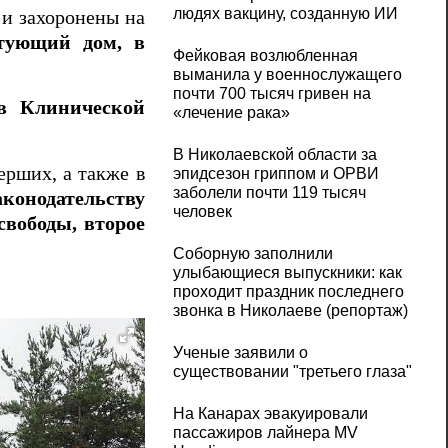
людях вакцину, созданную ИИ
и захоронены на
стующий дом, в
Фейковая возлюбленная
выманила у военнослужащего
почти 700 тысяч гривен на
 в Клинической
«лечение рака»
В Николаевской области за
ерших, а также в
эпидсезон гриппом и ОРВИ
заболели почти 119 тысяч
конодательству
человек
свободы, второе
Соборную заполнили
улыбающиеся выпускники: как
проходит праздник последнего
звонка в Николаеве (репортаж)
Ученые заявили о
существовании "третьего глаза"
На Канарах эвакуировали
пассажиров лайнера MV