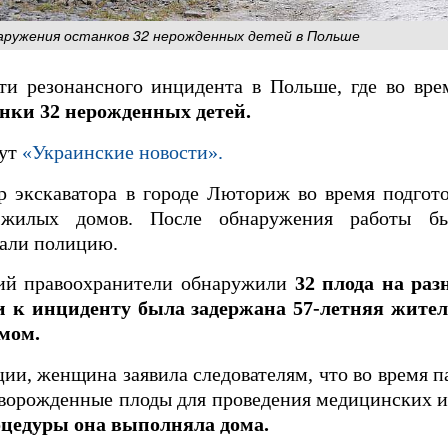
аружения останков 32 нерожденных детей в Польше
ти резонансного инцидента в Польше, где во вре
нки 32 нерожденных детей.
шут
«Украинские новости».
 экскаватора в городе Люториж во время подгото
х жилых домов. После обнаружения работы б
вали полицию.
вий правоохранители обнаружили
32 плода на раз
и к инциденту была задержана 57-летняя жите
мом.
и, женщина заявила следователям, что во время 
творожденные плоды для проведения медицинских 
оцедуры она выполняла дома.