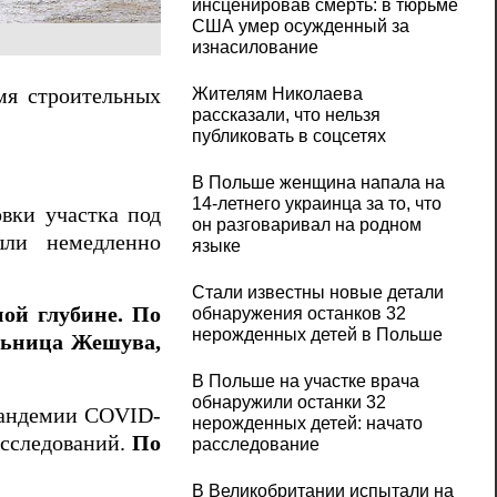
инсценировав смерть: в тюрьме
США умер осужденный за
изнасилование
Жителям Николаева
мя строительных
рассказали, что нельзя
публиковать в соцсетях
В Польше женщина напала на
14-летнего украинца за то, что
вки участка под
он разговаривал на родном
ыли немедленно
языке
Стали известны новые детали
ной глубине. По
обнаружения останков 32
нерожденных детей в Польше
льница Жешува,
В Польше на участке врача
обнаружили останки 32
пандемии COVID-
нерожденных детей: начато
исследований.
По
расследование
В Великобритании испытали на