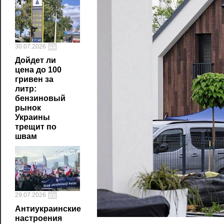
30.07.2026
Дойдет ли
цена до 100
гривен за
литр:
бензиновый
рынок
Украины
трещит по
швам
29.07.2026
Антиукраинские
настроения