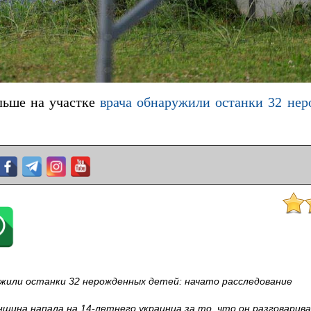
льше на участке
врача обнаружили останки 32 нер
ужили останки 32 нерожденных детей: начато расследование
щина напала на 14-летнего украинца за то, что он разговарива