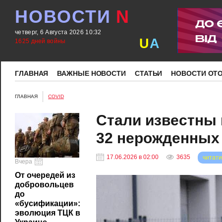
НОВОСТИ
N
четверг, 6 Августа 2026 10:32
U
A
1625 дней войны
ГЛАВНАЯ
ВАЖНЫЕ НОВОСТИ
СТАТЬИ
НОВОСТИ ОТ
ГЛАВНАЯ
COVID
Стали известны 
32 нерожденных
17.06.2026 в 02:00
3635
читати
Вчера
От очередей из
добровольцев
до
«бусификации»:
эволюция ТЦК в