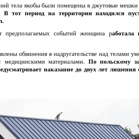
ний тела якобы были помещены в джутовые мешки 
е.
В тот период на территории находился пу
л.
нт предполагаемых событий женщина р
аботала
влены обвинения в надругательстве над телами ум
 медицинскими материалами.
По польскому за
едусматривает наказание до двух лет лишения 
.