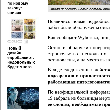
по новому
закону:
Стали известны новые детали обн
список
Появились новые подробнос
работ были обнаружены
оста
Как сообщает Wyborcza, пи
02.08.2026
Останки обнаружил оператор
Новый
дизайн
строительство нескольки
евробанкнот:
остановлены, а на место выз
недовольных
будет много
В ходе следственных дейст
подозрению в причастност
работающая патологоанато
По неофициальной информаци
19 забрала из больницы мер
ее словам, необходимые пр