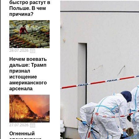
быстро растут в
Польше. В чем
причина?
28.07.2026
Нечем воевать
дальше: Трамп
признал
истощение
американского
арсенала
27.07.2026
Огненный