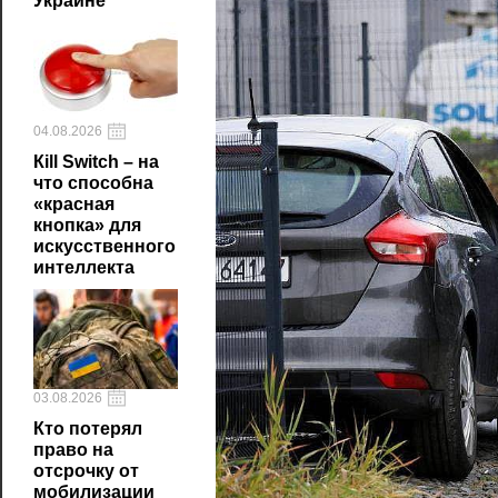
Украине
04.08.2026
Кill Switch – на
что способна
«красная
кнопка» для
искусственного
интеллекта
03.08.2026
Кто потерял
право на
отсрочку от
мобилизации