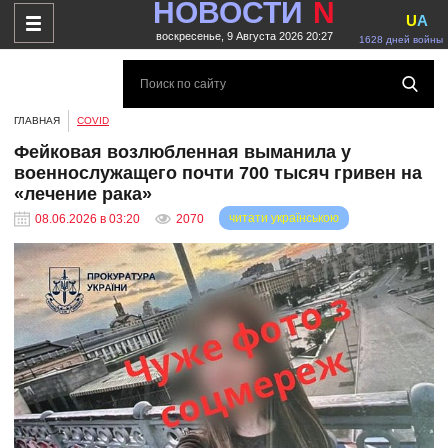
НОВОСТИ
N
U
A
воскресенье, 9 Августа 2026 20:27
1628 дней войны
ГЛАВНАЯ
COVID
Фейковая возлюбленная выманила у
военнослужащего почти 700 тысяч гривен на
«лечение рака»
читати українською
08.06.2026 в 03:20
2070