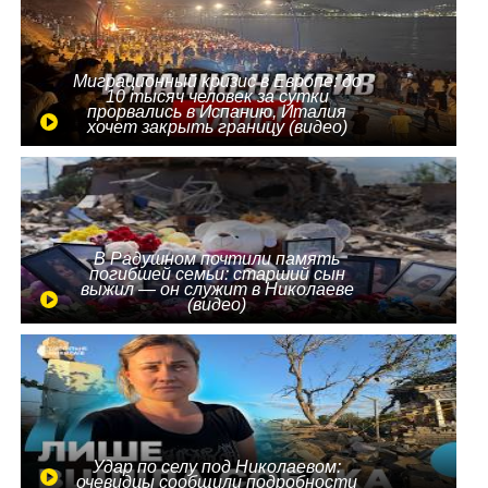
Миграционный кризис в Европе: до
10 тысяч человек за сутки
прорвались в Испанию, Италия
хочет закрыть границу (видео)
В Радушном почтили память
погибшей семьи: старший сын
выжил — он служит в Николаеве
(видео)
Удар по селу под Николаевом:
очевидцы сообщили подробности