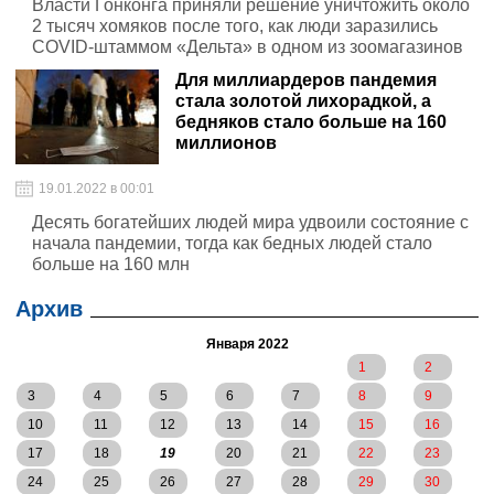
Власти Гонконга приняли решение уничтожить около
2 тысяч хомяков после того, как люди заразились
COVID-штаммом «Дельта» в одном из зоомагазинов
Для миллиардеров пандемия
стала золотой лихорадкой, а
бедняков стало больше на 160
миллионов
19.01.2022 в 00:01
Десять богатейших людей мира удвоили состояние с
начала пандемии, тогда как бедных людей стало
больше на 160 млн
Архив
Января 2022
1
2
3
4
5
6
7
8
9
10
11
12
13
14
15
16
17
18
19
20
21
22
23
24
25
26
27
28
29
30