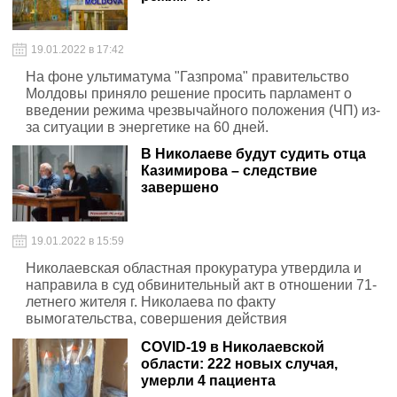
19.01.2022 в 17:42
На фоне ультиматума "Газпрома" правительство
Молдовы приняло решение просить парламент о
введении режима чрезвычайного положения (ЧП) из-
за ситуации в энергетике на 60 дней.
В Николаеве будут судить отца
Казимирова – следствие
завершено
19.01.2022 в 15:59
Николаевская областная прокуратура утвердила и
направила в суд обвинительный акт в отношении 71-
летнего жителя г. Николаева по факту
вымогательства, совершения действия
имущественного характера, соединенного с угрозой
COVID-19 в Николаевской
убийством и совершенного по предварительному
области: 222 новых случая,
сговору группой лиц (ч. 2 ст. 189 УК Украины)
умерли 4 пациента