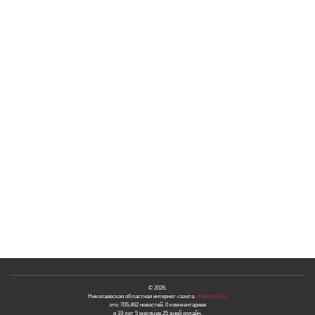
© 2026.
Николаевская областная интернет-газета
«Новости N»
это: 705,462 новостей, 0 комментариев
и 19 лет 5 месяцев 25 дней онлайн.