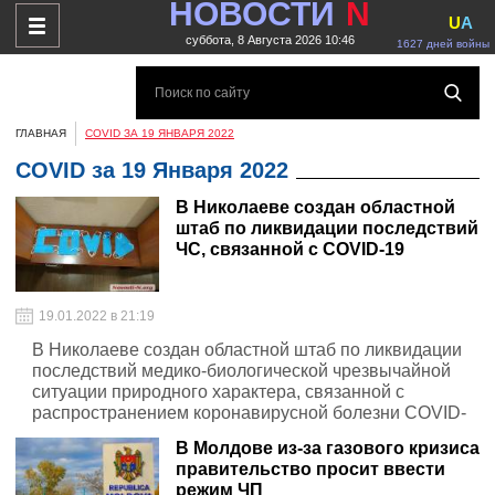
НОВОСТИ
N
U
A
суббота, 8 Августа 2026 10:46
1627 дней войны
ГЛАВНАЯ
COVID ЗА 19 ЯНВАРЯ 2022
COVID за 19 Января 2022
В Николаеве создан областной
штаб по ликвидации последствий
ЧС, связанной с COVID-19
19.01.2022 в 21:19
В Николаеве создан областной штаб по ликвидации
последствий медико-биологической чрезвычайной
ситуации природного характера, связанной с
распространением коронавирусной болезни COVID-
19
В Молдове из-за газового кризиса
правительство просит ввести
режим ЧП