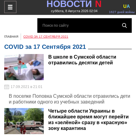
НОВОСТИ
N
U
A
суббота, 8 Августа 2026 02:04
1627 дней войны
ГЛАВНАЯ
COVID ЗА 17 СЕНТЯБРЯ 2021
COVID за 17 Сентября 2021
В школе в Сумской области
отравились десятки детей
17.09.2021 в 21:01
В поселке Поповка Сумской области отравились дети
и работники одного из учебных заведений
Четыре области Украины в
ближайшее время могут перейти
из «зелёной» сразу в «красную»
зону карантина