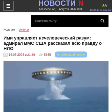
НОВОСТИ
N
U
A
воскресенье, 9 Августа 2026 10:33
1628 дней войны
ГЛАВНАЯ
СТАТЬИ
Ими управляет нечеловеческий разум:
адмирал ВМС США рассказал всю правду о
НЛО
читати українською
16.05.2026 в 21:46
5655