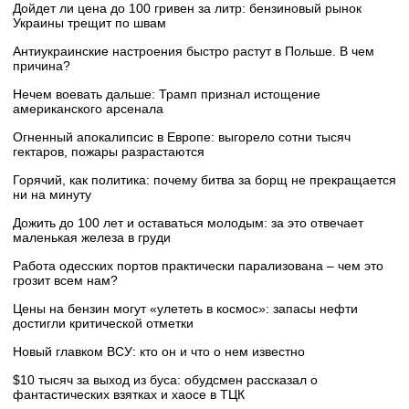
Дойдет ли цена до 100 гривен за литр: бензиновый рынок
Украины трещит по швам
Антиукраинские настроения быстро растут в Польше. В чем
причина?
Нечем воевать дальше: Трамп признал истощение
американского арсенала
Огненный апокалипсис в Европе: выгорело сотни тысяч
гектаров, пожары разрастаются
Горячий, как политика: почему битва за борщ не прекращается
ни на минуту
Дожить до 100 лет и оставаться молодым: за это отвечает
маленькая железа в груди
Работа одесских портов практически парализована – чем это
грозит всем нам?
Цены на бензин могут «улететь в космос»: запасы нефти
достигли критической отметки
Новый главком ВСУ: кто он и что о нем известно
$10 тысяч за выход из буса: обудсмен рассказал о
фантастических взятках и хаосе в ТЦК