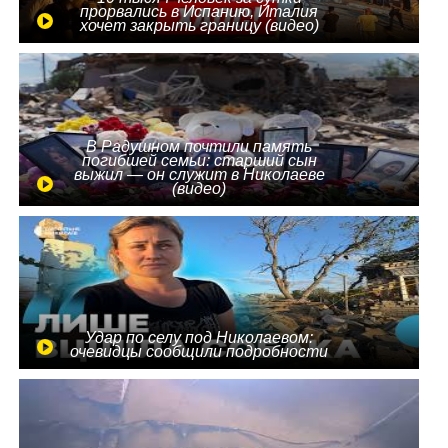
прорвались в Испанию, Италия
хочет закрыть границу (видео)
В Радушном почтили память
погибшей семьи: старший сын
выжил — он служит в Николаеве
(видео)
Удар по селу под Николаевом:
очевидцы сообщили подробности