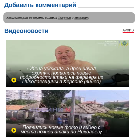
Добавить комментарий
Комментарии доступны в наших
Telegram
и
instagram
.
Видеоновости
АРХИВ
«Жена убежала, а дрон начал
охоту»: появились новые
подробности атаки на фермера из
Николаевщины в Херсоне (видео)
Появились новые фото и видео с
места ночной атаки по Николаеву