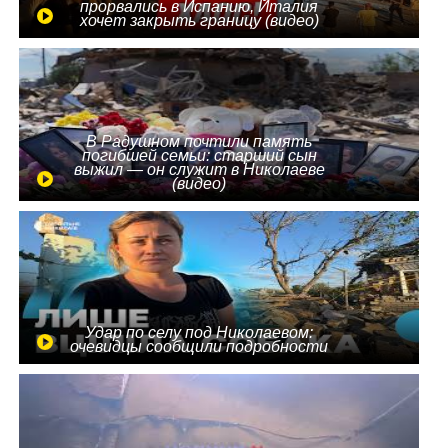
прорвались в Испанию, Италия
хочет закрыть границу (видео)
В Радушном почтили память
погибшей семьи: старший сын
выжил — он служит в Николаеве
(видео)
Удар по селу под Николаевом:
очевидцы сообщили подробности