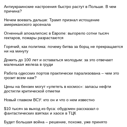
Антиукраинские настроения быстро растут в Польше. В чем
причина?
Нечем воевать дальше: Трамп признал истощение
американского арсенала
Огненный апокалипсис в Европе: выгорело сотни тысяч
гектаров, пожары разрастаются
Горячий, как политика: почему битва за борщ не прекращается
ни на минуту
Дожить до 100 лет и оставаться молодым: за это отвечает
маленькая железа в груди
Работа одесских портов практически парализована – чем это
грозит всем нам?
Цены на бензин могут «улететь в космос»: запасы нефти
достигли критической отметки
Новый главком ВСУ: кто он и что о нем известно
$10 тысяч за выход из буса: обудсмен рассказал о
фантастических взятках и хаосе в ТЦК
Будет большая война – решение, похоже, уже принято