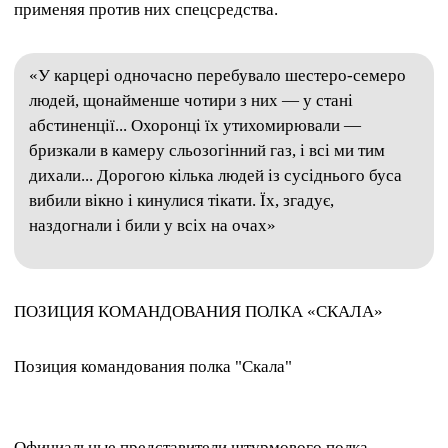
применяя против них спецсредства.
«У карцері одночасно перебувало шестеро-семеро
людей, щонайменше чотири з них — у стані
абстиненції... Охоронці їх утихомирювали —
бризкали в камеру сльозогінний газ, і всі ми тим
дихали... Дорогою кілька людей із сусіднього буса
вибили вікно і кинулися тікати. Їх, згадує,
наздогнали і били у всіх на очах»
ПОЗИЦИЯ КОМАНДОВАНИЯ ПОЛКА «СКАЛА»
Позиция командования полка "Скала"
Официальные представители штурмового полка