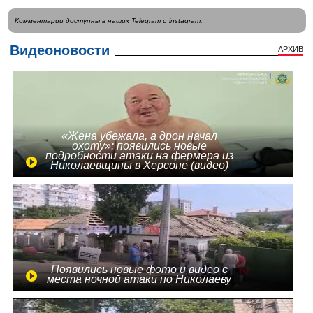
Комментарии доступны в наших
Telegram
и
instagram
.
Видеоновости
АРХИВ
«Жена убежала, а дрон начал
охоту»: появились новые
подробности атаки на фермера из
Николаевщины в Херсоне (видео)
Появились новые фото и видео с
места ночной атаки по Николаеву