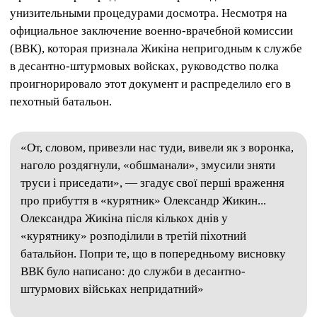
унизительными процедурами досмотра. Несмотря на
официальное заключение военно-врачебной комиссии
(ВВК), которая признала Жикіна непригодным к службе
в десантно-штурмовых войсках, руководство полка
проигнорировало этот документ и распределило его в
пехотный батальон.
«От, словом, привезли нас туди, вивели як з воронка,
наголо роздягнули, «обшманали», змусили зняти
труси і приседати», — згадує свої перші враження
про прибуття в «курятник» Олександр Жикин...
Олександра Жикіна після кількох днів у
«курятнику» розподілили в третій піхотний
батальйон. Попри те, що в попередньому висновку
ВВК було написано: до служби в десантно-
штурмових військах непридатний»