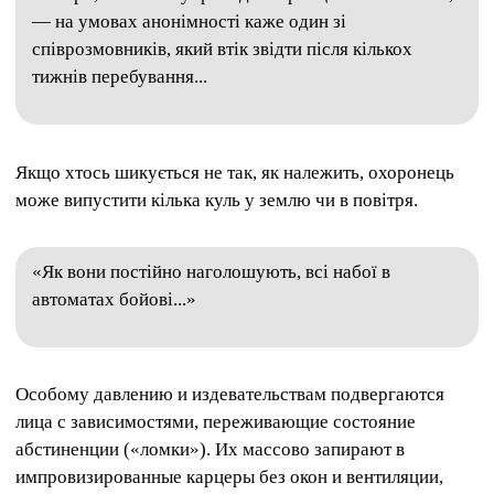
— на умовах анонімності каже один зі
співрозмовників, який втік звідти після кількох
тижнів перебування...
Якщо хтось шикується не так, як належить, охоронець
може випустити кілька куль у землю чи в повітря.
«Як вони постійно наголошують, всі набої в
автоматах бойові...»
Особому давлению и издевательствам подвергаются
лица с зависимостями, переживающие состояние
абстиненции («ломки»). Их массово запирают в
импровизированные карцеры без окон и вентиляции,