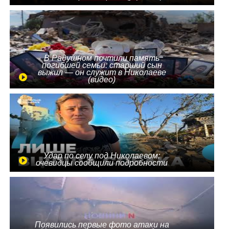
В Радушном почтили память
погибшей семьи: старший сын
выжил — он служит в Николаеве
(видео)
Удар по селу под Николаевом:
очевидцы сообщили подробности
Появились первые фото атаки на