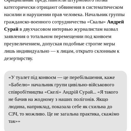
категорически отрицают обвинения в систематическом
насилии и нарушении прав человека. Начальник группы
гражданско-военного сотрудничества «Скалы»
Андрей
Сурай
в двухчасовом интервью журналистам назвал
заявления о тотальном перемещении под конвоем
преувеличением, допуская подобные строгие меры
лишь индивидуально — к лицам, открыто склонным к
дезертирству.
«У туалет під конвоєм — це перебільшення, каже
«Бабелю» начальник групи цивільно-військового
співробітництва «Скелі» Андрій Сурай... «Я такого
не бачив на жодному з наших полігонів. Якщо
людина, наприклад, показала себе як схильна до
СЗЧ, то можливо. Це не загальна практика, скажімо
так»»