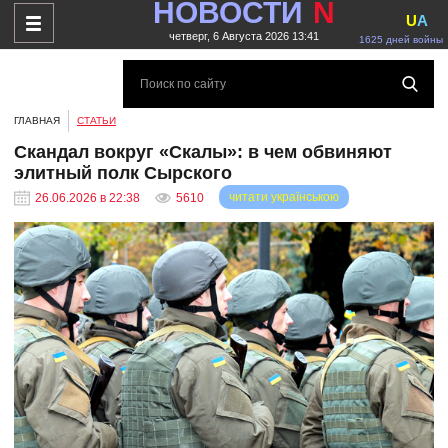
НОВОСТИ
N
U
A
четверг, 6 Августа 2026 13:41
1625 дней войны
ГЛАВНАЯ
СТАТЬИ
Скандал вокруг «Скалы»: в чем обвиняют
элитный полк Сырского
читати українською
26.06.2026 в 22:38
5610