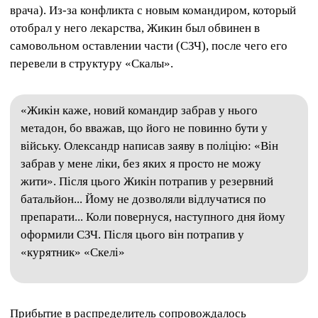
врача). Из-за конфликта с новым командиром, который
отобрал у него лекарства, Жикин был обвинен в
самовольном оставлении части (СЗЧ), после чего его
перевели в структуру «Скалы».
«Жикін каже, новий командир забрав у нього
метадон, бо вважав, що його не повинно бути у
війську. Олександр написав заяву в поліцію: «Він
забрав у мене ліки, без яких я просто не можу
жити». Після цього Жикін потрапив у резервний
батальйон... Йому не дозволяли відлучатися по
препарати... Коли повернуся, наступного дня йому
оформили СЗЧ. Після цього він потрапив у
«курятник» «Скелі»
Прибытие в распределитель сопровождалось