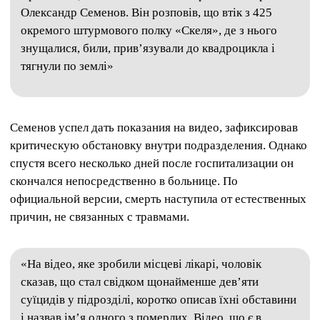
Олександр Семенов. Він розповів, що втік з 425
окремого штурмового полку «Скеля», де з нього
знущалися, били, привʼязували до квадроцикла і
тягнули по землі»
Семенов успел дать показания на видео, зафиксировав
критическую обстановку внутри подразделения. Однако
спустя всего несколько дней после госпитализации он
скончался непосредственно в больнице. По
официальной версии, смерть наступила от естественных
причин, не связанных с травмами.
«На відео, яке зробили місцеві лікарі, чоловік
сказав, що стал свідком щонайменше девʼяти
суїцидів у підрозділі, коротко описав їхні обставини
і назвав імʼя одного з померлих. Відео, що є в