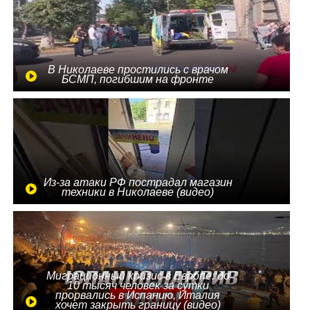
В Николаеве простились с врачом
БСМП, погибшим на фронте
Из-за атаки РФ пострадал магазин
техники в Николаеве (видео)
Миграционный кризис в Европе: до
10 тысяч человек за сутки
прорвались в Испанию, Италия
хочет закрыть границу (видео)