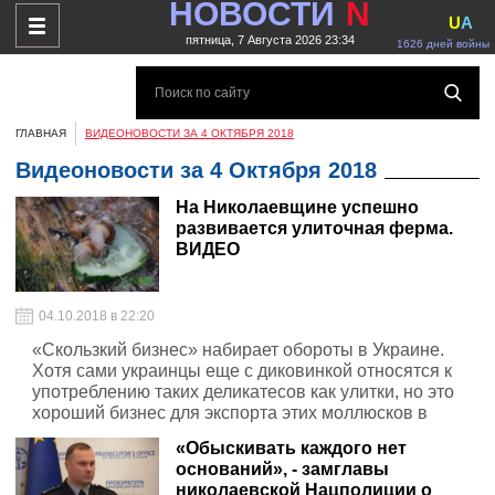
НОВОСТИ
N
U
A
пятница, 7 Августа 2026 23:34
1626 дней войны
ГЛАВНАЯ
ВИДЕОНОВОСТИ ЗА 4 ОКТЯБРЯ 2018
Видеоновости за 4 Октября 2018
На Николаевщине успешно
развивается улиточная ферма.
ВИДЕО
04.10.2018 в 22:20
«Скользкий бизнес» набирает обороты в Украине.
Хотя сами украинцы еще с диковинкой относятся к
употреблению таких деликатесов как улитки, но это
хороший бизнес для экспорта этих моллюсков в
Европу
«Обыскивать каждого нет
оснований», - замглавы
николаевской Нацполиции о