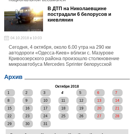
В ДТП на Николаевщине
пострадали 6 белорусов и
киевлянин
04.10.2018 в 10:03
Сегодня, 4 октября, около 6.00 утра на 290 км
автодороги «Одесса-Киев» вблизи с. Мазурове
Кривоозерского района произошло столкновение
микроавтобуса Mercedes Sprinter белорусской
регистрации и грузового подъемного крана Mitsubishi,
который двигался впереди в попутном направлении
Архив
Октября 2018
1
2
3
4
5
6
7
8
9
10
11
12
13
14
15
16
17
18
19
20
21
22
23
24
25
26
27
28
29
30
31