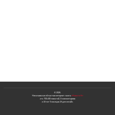
© 2026.
Николаевская областная интернет-газета
«Новости N»
это: 705,435 новостей, 0 комментариев
и 19 лет 5 месяцев 24 дня онлайн.