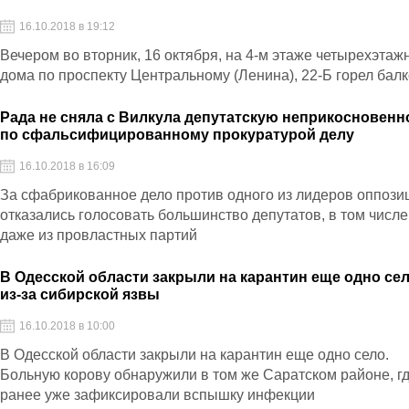
16.10.2018 в 19:12
Вечером во вторник, 16 октября, на 4-м этаже четырехэтаж
дома по проспекту Центральному (Ленина), 22-Б горел бал
Рада не сняла с Вилкула депутатскую неприкосновенн
по сфальсифицированному прокуратурой делу
16.10.2018 в 16:09
За сфабрикованное дело против одного из лидеров оппози
отказались голосовать большинство депутатов, в том числе
даже из провластных партий
В Одесской области закрыли на карантин еще одно се
из-за сибирской язвы
16.10.2018 в 10:00
В Одесской области закрыли на карантин еще одно село.
Больную корову обнаружили в том же Саратском районе, г
ранее уже зафиксировали вспышку инфекции