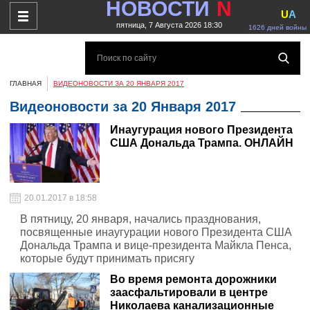
НОВОСТИ
N
U
A
пятница, 7 Августа 2026 18:30
1626 дней войны
ГЛАВНАЯ
ВИДЕОНОВОСТИ ЗА 20 ЯНВАРЯ 2017
Видеоновости за 20 Января 2017
Инаугурация нового Президента
США Дональда Трампа. ОНЛАЙН
20.01.2017 в 18:58
В пятницу, 20 января, начались празднования,
посвященные инаугурации нового Президента США
Дональда Трампа и вице-президента Майкла Пенса,
которые будут принимать присягу
Во время ремонта дорожники
заасфальтировали в центре
Николаева канализационные