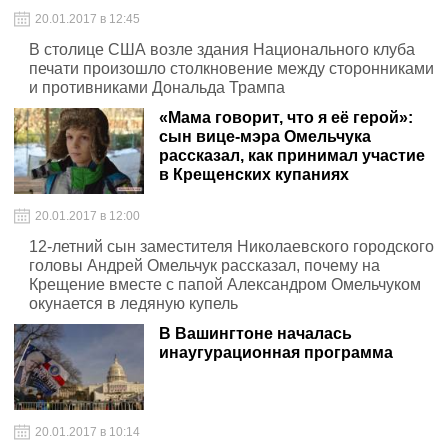
20.01.2017 в 12:45
В столице США возле здания Национального клуба
печати произошло столкновение между сторонниками
и противниками Дональда Трампа
«Мама говорит, что я её герой»:
сын вице-мэра Омельчука
рассказал, как принимал участие
в Крещенских купаниях
20.01.2017 в 12:00
12-летний сын заместителя Николаевского городского
головы Андрей Омельчук рассказал, почему на
Крещение вместе с папой Александром Омельчуком
окунается в ледяную купель
В Вашингтоне началась
инаугурационная программа
20.01.2017 в 10:14