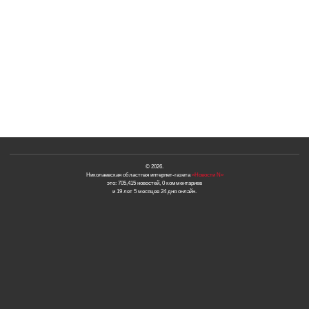
© 2026.
Николаевская областная интернет-газета
«Новости N»
это: 705,415 новостей, 0 комментариев
и 19 лет 5 месяцев 24 дня онлайн.