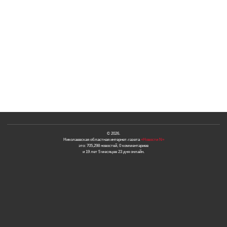
© 2026.
Николаевская областная интернет-газета
«Новости N»
это: 705,298 новостей, 0 комментариев
и 19 лет 5 месяцев 23 дня онлайн.