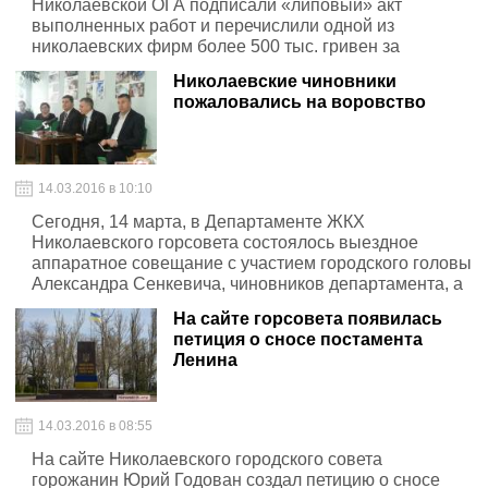
Николаевской ОГА подписали «липовый» акт
выполненных работ и перечислили одной из
николаевских фирм более 500 тыс. гривен за
капитальный ремонт отопительных котлов
Николаевские чиновники
Лупаревского психоневрологического интерната.
пожаловались на воровство
14.03.2016 в 10:10
Сегодня, 14 марта, в Департаменте ЖКХ
Николаевского горсовета состоялось выездное
аппаратное совещание с участием городского головы
Александра Сенкевича, чиновников департамента, а
также активных граждан.
На сайте горсовета появилась
петиция о сносе постамента
Ленина
14.03.2016 в 08:55
На сайте Николаевского городского совета
горожанин Юрий Годован создал петицию о сносе