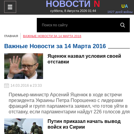
НОВОСТИ
N
U
A
суббота, 8 Августа 2026 01:44
1627 дней войны
ГЛАВНАЯ
ВАЖНЫЕ НОВОСТИ ЗА 14 МАРТА 2016
Важные Новости за 14 Марта 2016
Яценюк назвал условия своей
отставки
14.03.2016 в 23:33
Премьер-министр Арсений Яценюк в ходе встречи
президента Украины Петра Порошенко с лидерами
фракций и групп парламента заявил, что готов уйти в
отставку, если парламентарии найдут 226 голосов для
назначения нового премьера, сообщил лидер
Путин приказал начать вывод
фракции Радикальной партии Олег Ляшко.
войск из Сирии