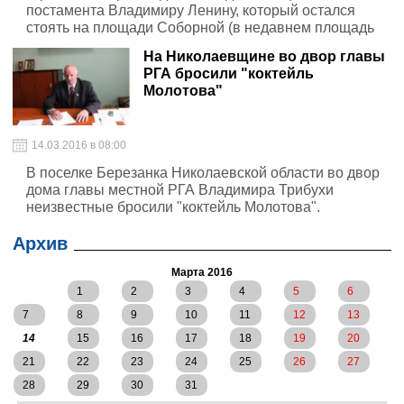
постамента Владимиру Ленину, который остался
стоять на площади Соборной (в недавнем площадь
Ленина), а на его месте установить фонтан и
На Николаевщине во двор главы
скамейки.
РГА бросили "коктейль
Молотова"
14.03.2016 в 08:00
В поселке Березанка Николаевской области во двор
дома главы местной РГА Владимира Трибухи
неизвестные бросили "коктейль Молотова".
Архив
Марта 2016
1
2
3
4
5
6
7
8
9
10
11
12
13
14
15
16
17
18
19
20
21
22
23
24
25
26
27
28
29
30
31