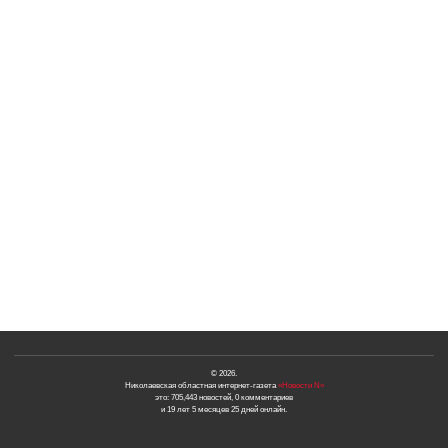
© 2026.
Николаевская областная интернет-газета
«Новости N»
это: 705,443 новостей, 0 комментариев
и 19 лет 5 месяцев 25 дней онлайн.