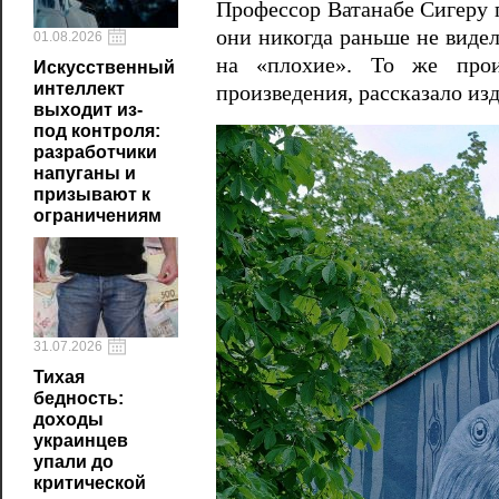
Профессор Ватанабе Сигеру 
они никогда раньше не видел
01.08.2026
на «плохие». То же прои
Искусственный
интеллект
произведения, рассказало и
выходит из-
под контроля:
разработчики
напуганы и
призывают к
ограничениям
31.07.2026
Тихая
бедность:
доходы
украинцев
упали до
критической