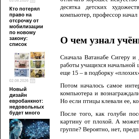
03.08.2026
десятка детских художест
Кто потерял
компьютер, профессор начал 
право на
отсрочку от
мобилизации
по новому
О чем узнал учё
закону:
список
Сначала Ватанабе Сигеру и 
работы учащихся начальной ш
еще 15 – в подборку «плохих
02.08.2026
Потом началось самое инте
Новый
компьютера и вознаграждали
дизайн
Но если птицы клевали ее, к
евробанкнот:
недовольных
будет много
После того, как голуби по
картину от плохой. А может
группе? Вероятно, нет, пред