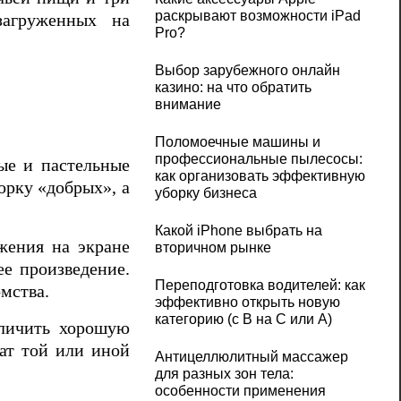
раскрывают возможности iPad
загруженных на
Pro?
Выбор зарубежного онлайн
казино: на что обратить
внимание
Поломоечные машины и
профессиональные пылесосы:
ые и пастельные
как организовать эффективную
орку «добрых», а
уборку бизнеса
Какой iPhone выбрать на
жения на экране
вторичном рынке
ее произведение.
Переподготовка водителей: как
омства.
эффективно открыть новую
категорию (с B на C или А)
тличить хорошую
ат той или иной
Антицеллюлитный массажер
для разных зон тела:
особенности применения