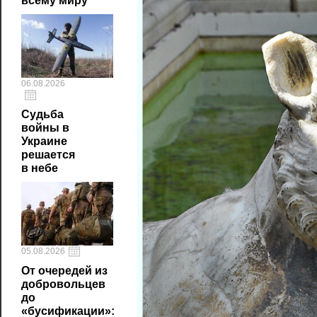
всему миру
06.08.2026
Судьба
войны в
Украине
решается
в небе
05.08.2026
От очередей из
добровольцев
до
«бусификации»: