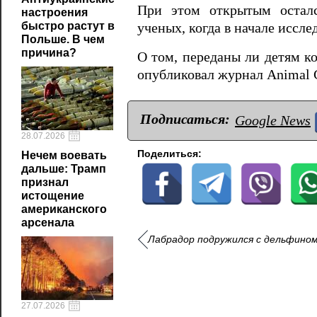
При этом открытым осталс
настроения
быстро растут в
ученых, когда в начале иссл
Польше. В чем
причина?
О том, переданы ли детям к
опубликовал журнал Animal C
Подписаться:
Google News
28.07.2026
Поделиться:
Нечем воевать
дальше: Трамп
признал
истощение
американского
арсенала
Лабрадор подружился с дельфином
27.07.2026