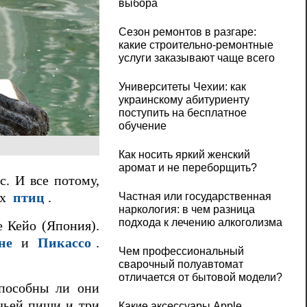
выбора
Сезон ремонтов в разгаре:
какие строительно-ремонтные
услуги заказывают чаще всего
Университеты Чехии: как
украинскому абитуриенту
поступить на бесплатное
обучение
Как носить яркий женский
аромат и не переборщить?
с. И все потому,
ных
птиц
.
Частная или государственная
наркология: в чем разница
подхода к лечению алкоголизма
е Кейо (Япония).
не
и
Пикассо
.
Чем профессиональный
сварочный полуавтомат
отличается от бытовой модели?
способны ли они
ичьей пищи и три
Какие аксессуары Apple