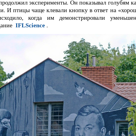
продолжил эксперименты. Он показывал голубям к
и. И птицы чаще клевали кнопку в ответ на «хоро
сходило, когда им демонстрировали уменьше
здание
IFLScience
.