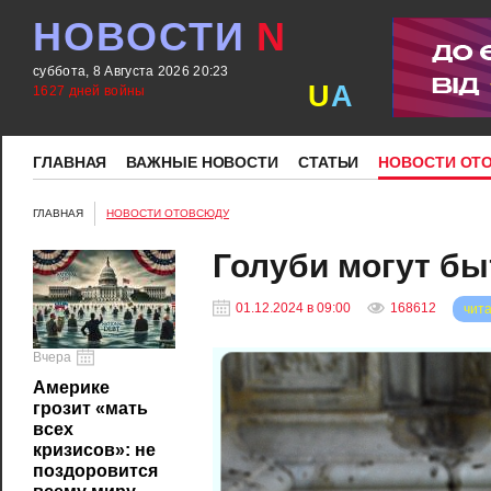
НОВОСТИ
N
суббота, 8 Августа 2026 20:23
U
A
1627 дней войны
ГЛАВНАЯ
ВАЖНЫЕ НОВОСТИ
СТАТЬИ
НОВОСТИ ОТ
ГЛАВНАЯ
НОВОСТИ ОТОВСЮДУ
Голуби могут бы
01.12.2024 в 09:00
168612
чита
Вчера
Америке
грозит «мать
всех
кризисов»: не
поздоровится