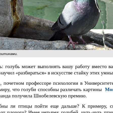
ритиками.
ь: голубь может выполнять вашу работу вместо ва
научил «разбираться» в искусстве стайку этих ум
е, почетном профессоре психологии в Университет
 миру, что голуби способны различать картины
Мо
оманда получила Шнобелевскую премию.
обны ли птицы пойти еще дальше? К примеру, 
 от плохого? Имея четырех голубей, чуть-чуть пт