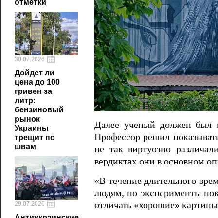
отметки
30.07.2026
Дойдет ли
цена до 100
гривен за
литр:
бензиновый
рынок
Далее ученый должен был 
Украины
Профессор решил показывать
трещит по
швам
не так виртуозно различал
вердиктах они в основном оп
«В течение длительного врем
людям, но эксперименты пок
отличать «хорошие» картины 
29.07.2026
Антиукраинские