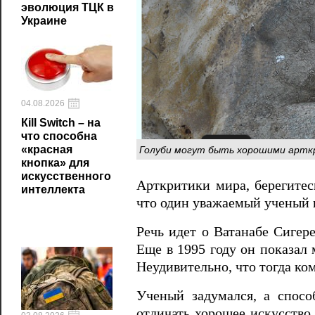
эволюция ТЦК в
Украине
04.08.2026
Кill Switch – на
что способна
Голуби могут быть хорошими артк
«красная
кнопка» для
искусственного
Арткритики мира, берегитес
интеллекта
что один уважаемый ученый 
Речь идет о Ватанабе Сигер
Еще в 1995 году он показал
Неудивительно, что тогда к
Ученый задумался, а спос
отличать хорошее искусство