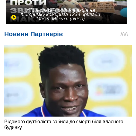
У Миколаєві пройшла акція на
підтримку комбрига 123-ї бригади
Олега Макухи (відео)