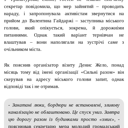
секретар повідомила, що мер зайнятий – проводить
нараду, і запропонувала активістам звернутися на
прийом до Валентина Гайдаржі – заступника міського
голови, який опікується, зокрема, й дорожніми
питаннями. Однак такий варіант тернівчан не
влаштував – вони наполягали на зустрічі саме з
очільником міста.
Як пояснив організатор візиту Денис Жело, понад
місяць тому від імені організації «Сильні разом» він
скерував на адресу міського голови запит, однак
відповіді так і не отримав.
- Закатані люки, бордюри не встановлені, зливову
каналізацію не облаштовано. Це спуск униз. Завтра
цю дорогу разом із будинками просто «змиє»,
-
пояснював секретарю мера молодий громадський