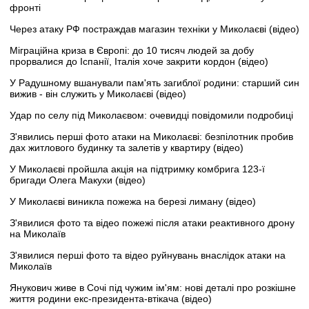
фронті
Через атаку РФ постраждав магазин техніки у Миколаєві (відео)
Міграційна криза в Європі: до 10 тисяч людей за добу
прорвалися до Іспанії, Італія хоче закрити кордон (відео)
У Радушному вшанували пам'ять загиблої родини: старший син
вижив - він служить у Миколаєві (відео)
Удар по селу під Миколаєвом: очевидці повідомили подробиці
З'явились перші фото атаки на Миколаєві: безпілотник пробив
дах житлового будинку та залетів у квартиру (відео)
У Миколаєві пройшла акція на підтримку комбрига 123-ї
бригади Олега Макухи (відео)
У Миколаєві виникла пожежа на березі лиману (відео)
З'явилися фото та відео пожежі після атаки реактивного дрону
на Миколаїв
З'явилися перші фото та відео руйнувань внаслідок атаки на
Миколаїв
Янукович живе в Сочі під чужим ім'ям: нові деталі про розкішне
життя родини екс-президента-втікача (відео)