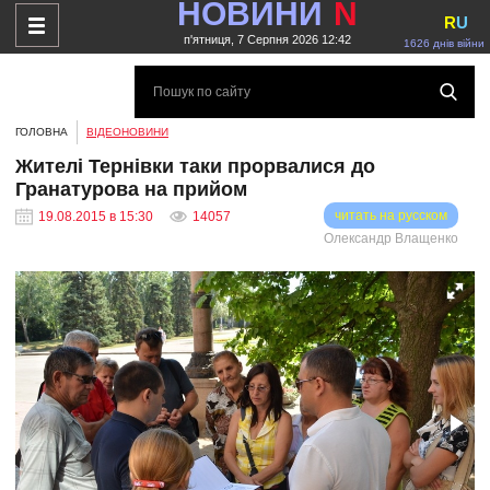
НОВИНИ
N
R
U
п'ятниця, 7 Серпня 2026 12:42
1626 днів війни
ГОЛОВНА
ВІДЕОНОВИНИ
Жителі Тернівки таки прорвалися до
Гранатурова на прийом
читать на русском
19.08.2015 в 15:30
14057
Олександр Влащенко