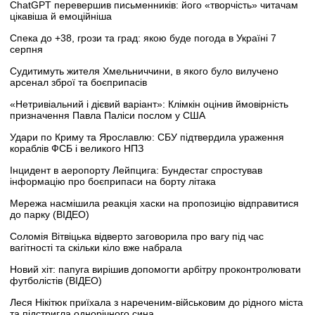
ChatGPT перевершив письменників: його «творчість» читачам
цікавіша й емоційніша
Спека до +38, грози та град: якою буде погода в Україні 7
серпня
Судитимуть жителя Хмельниччини, в якого було вилучено
арсенал зброї та боєприпасів
«Нетривіальний і дієвий варіант»: Клімкін оцінив ймовірність
призначення Павла Паліси послом у США
Удари по Криму та Ярославлю: СБУ підтвердила ураження
кораблів ФСБ і великого НПЗ
Інцидент в аеропорту Лейпцига: Бундестаг спростував
інформацію про боєприпаси на борту літака
Мережа насмішила реакція хаски на пропозицію відправитися
до парку (ВІДЕО)
Соломія Вітвіцька відверто заговорила про вагу під час
вагітності та скільки кіло вже набрала
Новий хіт: папуга вирішив допомогти арбітру проконтролювати
футболістів (ВІДЕО)
Леся Нікітюк приїхала з нареченим-військовим до рідного міста
та підстригла однорічного сина