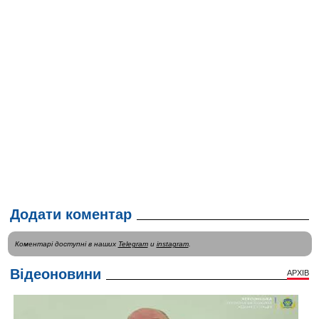
Додати коментар
Коментарі доступні в наших
Telegram
и
instagram
.
Відеоновини
АРХІВ