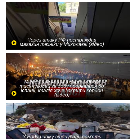
Через атаку РФ постраждав
магазин техніки у Миколаєві (відео)
Міграційна криза в Європі: до 10
тисяч людей за добу прорвалися до
Іспанії, Італія хоче закрити кордон
(відео)
У Радушному вшанували пам'ять