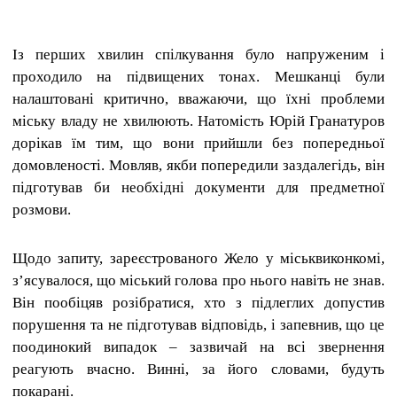
Із перших хвилин спілкування було напруженим і
проходило на підвищених тонах. Мешканці були
налаштовані критично, вважаючи, що їхні проблеми
міську владу не хвилюють. Натомість Юрій
Гранатуров
дорікав їм тим, що вони прийшли без попередньої
домовленості. Мовляв, якби попередили заздалегідь, він
підготував би необхідні документи для предметної
розмови.
Щодо запиту, зареєстрованого Жело у міськвиконкомі,
з’ясувалося, що міський голова про нього навіть не знав.
Він пообіцяв розібратися, хто з підлеглих допустив
порушення та не підготував відповідь, і запевнив, що це
поодинокий випадок – зазвичай на всі звернення
реагують вчасно. Винні, за його словами, будуть
покарані.