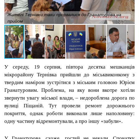
Жителі Тернівки таки прорвалися до Гранатурова на
прийом
У середу, 19 серпня, півтора десятка мешканців
мікрорайону Тернівка прийшли до міськвиконкому з
твердим наміром зустрітися з міським головою
Юрієм
Гранатуровим
. Проблема, на яку вони вкотре хотіли
звернути увагу міської влади, – недороблена дорога по
вулиці Піщаній. Тут провели ремонт дорожнього
покриття, однак роботи виконали лише наполовину:
одну частину відремонтували, а про іншу «забули».
У Гранатурова, схоже,
гостей не чекали. Спочатку