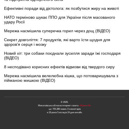
Ефективні поради від дієтолога: як позбутися жиру на животі
НАТО терміново шукає ППО для України після масованого
удару Росії
Мережа насмішила суперечка горил через дощ (ВІДЕО)
Секрет довголіття: 7 продуктів, які варто їсти щодня для
здоров’я серця і мозку
Новий хіт: три собаки поєднали зусилля заради їжі господаря
(ВІДЕО)
8 несподівано корисних ефектів відмови від твердого сиру
Мережа насмішила велелюбна кішка, що потоваришувала з
пійманою мишкою (ВІДЕО)
© 2026.
Миколаївська обласна інтернет-газета
«Новини N»
це: 705,386 новин, 0 коментарів
и 19 років 5 місяців 24 дня онлайн.