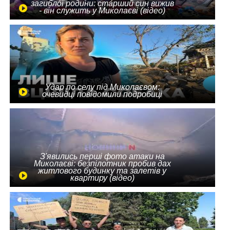
загиблої родини: старший син вижив
- він служить у Миколаєві (відео)
Удар по селу під Миколаєвом:
очевидці повідомили подробиці
З'явились перші фото атаки на
Миколаєві: безпілотник пробив дах
житлового будинку та залетів у
квартиру (відео)