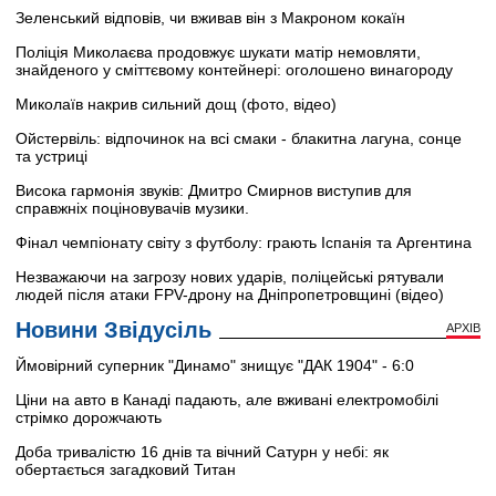
Зеленський відповів, чи вживав він з Макроном кокаїн
Поліція Миколаєва продовжує шукати матір немовляти,
знайденого у сміттєвому контейнері: оголошено винагороду
Миколаїв накрив сильний дощ (фото, відео)
Ойстервіль: відпочинок на всі смаки - блакитна лагуна, сонце
та устриці
Висока гармонія звуків: Дмитро Смирнов виступив для
справжніх поціновувачів музики.
Фінал чемпіонату світу з футболу: грають Іспанія та Аргентина
Незважаючи на загрозу нових ударів, поліцейські рятували
людей після атаки FPV-дрону на Дніпропетровщині (відео)
Новини Звідусіль
АРХІВ
Ймовірний суперник "Динамо" знищує "ДАК 1904" - 6:0
Ціни на авто в Канаді падають, але вживані електромобілі
стрімко дорожчають
Доба тривалістю 16 днів та вічний Сатурн у небі: як
обертається загадковий Титан