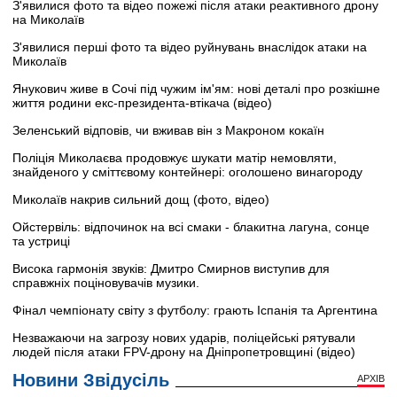
З'явилися фото та відео пожежі після атаки реактивного дрону
на Миколаїв
З'явилися перші фото та відео руйнувань внаслідок атаки на
Миколаїв
Янукович живе в Сочі під чужим ім'ям: нові деталі про розкішне
життя родини екс-президента-втікача (відео)
Зеленський відповів, чи вживав він з Макроном кокаїн
Поліція Миколаєва продовжує шукати матір немовляти,
знайденого у сміттєвому контейнері: оголошено винагороду
Миколаїв накрив сильний дощ (фото, відео)
Ойстервіль: відпочинок на всі смаки - блакитна лагуна, сонце
та устриці
Висока гармонія звуків: Дмитро Смирнов виступив для
справжніх поціновувачів музики.
Фінал чемпіонату світу з футболу: грають Іспанія та Аргентина
Незважаючи на загрозу нових ударів, поліцейські рятували
людей після атаки FPV-дрону на Дніпропетровщині (відео)
Новини Звідусіль
АРХІВ