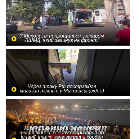
У Миколаєві попрощалися з лікарем
ЛШМД, який загинув на фронті
Через атаку РФ постраждав
магазин техніки у Миколаєві (відео)
Міграційна криза в Європі: до 10
тисяч людей за добу прорвалися до
Іспанії, Італія хоче закрити кордон