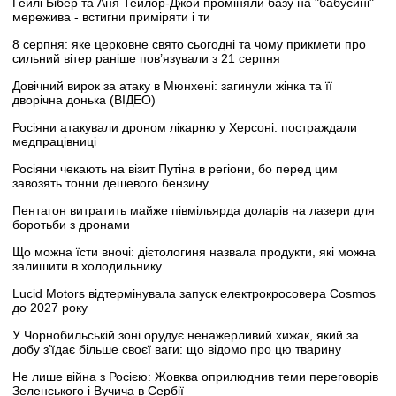
Гейлі Бібер та Аня Тейлор-Джой проміняли базу на "бабусині"
мережива - встигни приміряти і ти
8 серпня: яке церковне свято сьогодні та чому прикмети про
сильний вітер раніше пов’язували з 21 серпня
Довічний вирок за атаку в Мюнхені: загинули жінка та її
дворічна донька (ВІДЕО)
Росіяни атакували дроном лікарню у Херсоні: постраждали
медпрацівниці
Росіяни чекають на візит Путіна в регіони, бо перед цим
завозять тонни дешевого бензину
Пентагон витратить майже півмільярда доларів на лазери для
боротьби з дронами
Що можна їсти вночі: дієтологиня назвала продукти, які можна
залишити в холодильнику
Lucid Motors відтермінувала запуск електрокросовера Cosmos
до 2027 року
У Чорнобильській зоні орудує ненажерливий хижак, який за
добу з’їдає більше своєї ваги: що відомо про цю тварину
Не лише війна з Росією: Жовква оприлюднив теми переговорів
Зеленського і Вучича в Сербії