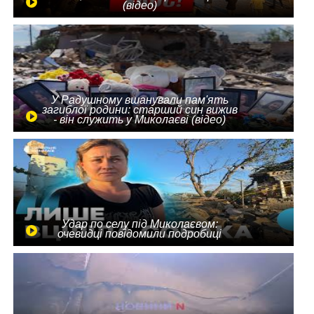
(відео)
У Радушному вшанували пам'ять
загиблої родини: старший син вижив
- він служить у Миколаєві (відео)
Удар по селу під Миколаєвом:
очевидці повідомили подробиці