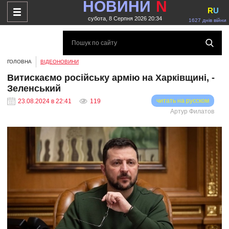
НОВИНИ
N
R
U
субота, 8 Серпня 2026 20:34
1627 днів війни
ГОЛОВНА
ВІДЕОНОВИНИ
Витискаємо російську армію на Харківщині, -
Зеленський
читать на русском
23.08.2024 в 22:41
119
Артур Филатов