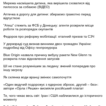
Мережа насмішила дитина, яка вирішила сховатися від
пилососа за собакою (ВІДЕО)
Аптечка в дорогу для дитини: збираємо грамотно перед
відпусткою
"Атеш" стежить за ФСБ у Донецьку: агенти розкрили місце
роботи та розпорядок окупантів
Федоров про реформу мобілізації: етапний призов та СЗЧ
У держзраді суд визнав винними двох громадян України:
подробиці від Офісу генпрокурора
Blue Origin назвала причину вибуху ракети New Glenn та
розкрила план відновлення запусків
ШІ не стане розумнішим за людину: вчений попередив про
іншу загрозу
Як склянка води вранці змінює самопочуття
«Один ведучий подорожує з ядерною зброєю, другий – без»:
автори «Орла і Решки» висміяли російський плагіат
Те, чого чекає весь світ: Іран і США наблизилися до історичного
моменту