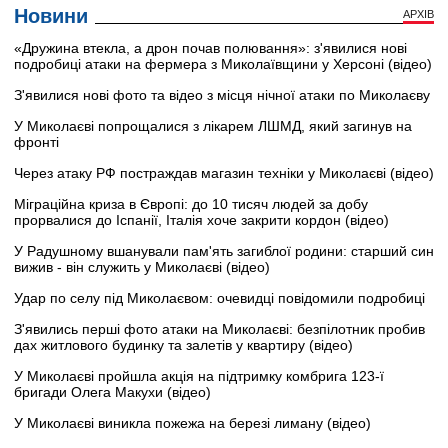
Новини
АРХІВ
«Дружина втекла, а дрон почав полювання»: з'явилися нові
подробиці атаки на фермера з Миколаївщини у Херсоні (відео)
З'явилися нові фото та відео з місця нічної атаки по Миколаєву
У Миколаєві попрощалися з лікарем ЛШМД, який загинув на
фронті
Через атаку РФ постраждав магазин техніки у Миколаєві (відео)
Міграційна криза в Європі: до 10 тисяч людей за добу
прорвалися до Іспанії, Італія хоче закрити кордон (відео)
У Радушному вшанували пам'ять загиблої родини: старший син
вижив - він служить у Миколаєві (відео)
Удар по селу під Миколаєвом: очевидці повідомили подробиці
З'явились перші фото атаки на Миколаєві: безпілотник пробив
дах житлового будинку та залетів у квартиру (відео)
У Миколаєві пройшла акція на підтримку комбрига 123-ї
бригади Олега Макухи (відео)
У Миколаєві виникла пожежа на березі лиману (відео)