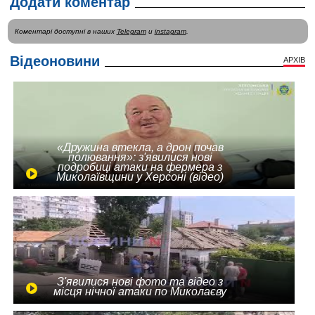
Додати коментар
Коментарі доступні в наших
Telegram
и
instagram
.
Відеоновини
АРХІВ
«Дружина втекла, а дрон почав
полювання»: з'явилися нові
подробиці атаки на фермера з
Миколаївщини у Херсоні (відео)
З'явилися нові фото та відео з
місця нічної атаки по Миколаєву