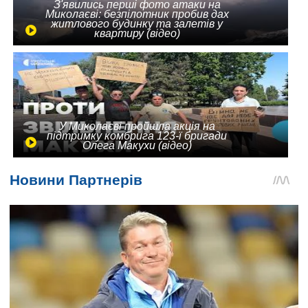
З'явились перші фото атаки на
Миколаєві: безпілотник пробив дах
житлового будинку та залетів у
квартиру (відео)
У Миколаєві пройшла акція на
підтримку комбрига 123-ї бригади
Олега Макухи (відео)