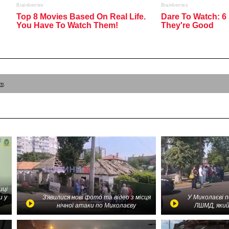
am
.
иці
и у
З'явилися нові фото та відео з місця
У Миколаєві 
нічної атаки по Миколаєву
ЛШМД, який