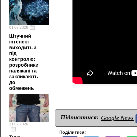
01.08.2026
Штучний
інтелект
виходить з-
під
контролю:
розробники
налякані та
закликають
до
обмежень
Підписатися:
Google News
31.07.2026
Поділитися: