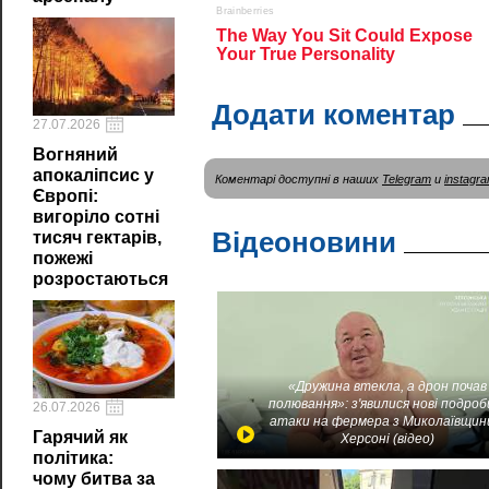
Додати коментар
27.07.2026
Вогняний
апокаліпсис у
Коментарі доступні в наших
Telegram
и
instagr
Європі:
вигоріло сотні
Відеоновини
тисяч гектарів,
пожежі
розростаються
«Дружина втекла, а дрон почав
полювання»: з'явилися нові подроб
26.07.2026
атаки на фермера з Миколаївщин
Гарячий як
Херсоні (відео)
політика:
чому битва за