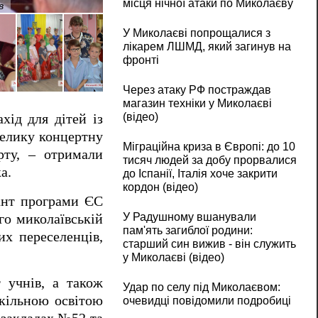
місця нічної атаки по Миколаєву
в
У Миколаєві за кошти європейського гра
У Миколаєві попрощалися з
лікарем ЛШМД, який загинув на
фронті
Через атаку РФ постраждав
магазин техніки у Миколаєві
(відео)
хід для дітей із
евелику концертну
Міграційна криза в Європі: до 10
рту, – отримали
тисяч людей за добу прорвалися
а.
до Іспанії, Італія хоче закрити
кордон (відео)
рант програми ЄС
У Радушному вшанували
го миколаївській
пам'ять загиблої родини:
их переселенців,
старший син вижив - він служить
у Миколаєві (відео)
 учнів, а також
Удар по селу під Миколаєвом:
кільною освітою
очевидці повідомили подробиці