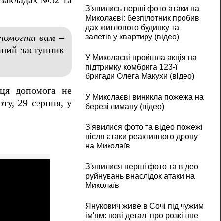
 закладах №52 та
З'явились перші фото атаки на
Миколаєві: безпілотник пробив
дах житлового будинку та
опомогти вам –
залетів у квартиру (відео)
рший заступник
У Миколаєві пройшла акція на
підтримку комбрига 123-ї
бригади Олега Макухи (відео)
 ця допомога не
У Миколаєві виникла пожежа на
ту, 29 серпня, у
березі лиману (відео)
З'явилися фото та відео пожежі
після атаки реактивного дрону
на Миколаїв
З'явилися перші фото та відео
руйнувань внаслідок атаки на
Миколаїв
Янукович живе в Сочі під чужим
ім'ям: нові деталі про розкішне