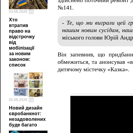
здійснено поточний ремонт 
№141.
03.08.2026
Хто
- Те, що ми виграли цей г
втратив
нашим новим сусідам, наш
право на
відстрочку
міського голови Юрій Андр
від
мобілізації
за новим
Він запевнив, що придбанн
законом:
обмежиться, та анонсував «в
список
дитячому містечку «Казка».
02.08.2026
Новий дизайн
євробанкнот:
незадоволених
буде багато