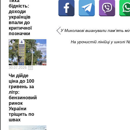
Тиха
бідність:
доходи
українців
впали до
критичної
У Миколаєві вшанували пам’ять мілі
позначки
На урочистій лінійці у школі
30.07.2026
Чи дійде
ціна до 100
гривень за
літр:
бензиновий
ринок
України
тріщить по
швах