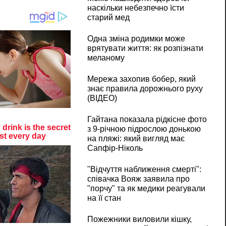
наскільки небезпечно їсти
старий мед
Одна зміна родимки може
врятувати життя: як розпізнати
меланому
Мережа захопив бобер, який
знає правила дорожнього руху
(ВІДЕО)
Гайтана показала рідкісне фото
з 9-річною підрослою донькою
на пляжі: який вигляд має
Сапфір-Ніколь
"Відчуття наближення смерті":
співачка Вояж заявила про
"порчу" та як медики реагували
на її стан
Пожежники виловили кішку,