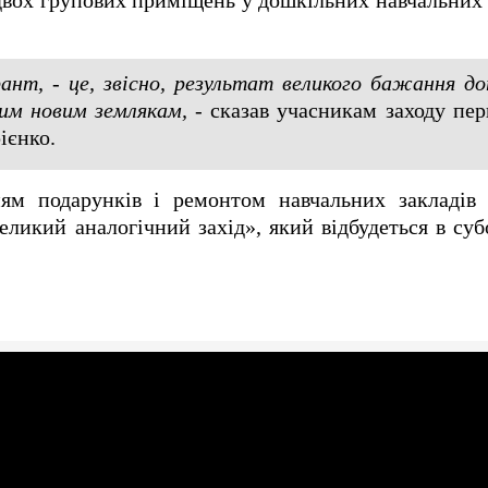
двох групових приміщень у дошкільних навчальних
рант, - це, звісно, результат великого бажання д
им новим землякам,
- сказав учасникам заходу пе
ієнко.
ям подарунків і ремонтом навчальних закладів
еликий аналогічний захід», який відбудеться в субо