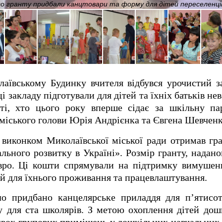
го гранту придбали канцтовари та форму для дітей переселенці
лаївському Будинку вчителя відбувся урочистий за
і закладу підготували для дітей та їхніх батьків н
ті, хто цього року вперше сідає за шкільну па
 міського голови Юрія Андрієнка та Євгена Шевченк
і виконком Миколаївської міської ради отримав г
льного розвитку в Україні». Розмір гранту, надано
євро. Ці кошти спрямували на підтримку вимушен
й для їхнього проживання та працевлаштування.
о придбано канцелярське приладдя для п’ятисот
 для ста школярів. З метою охоплення дітей дош