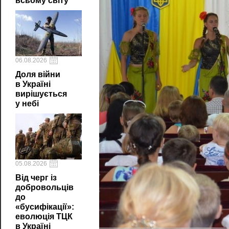
всьому світу
06.08.2026
Доля війни
в Україні
вирішується
у небі
05.08.2026
Від черг із
добровольців
до
«бусифікації»:
еволюція ТЦК
в Україні