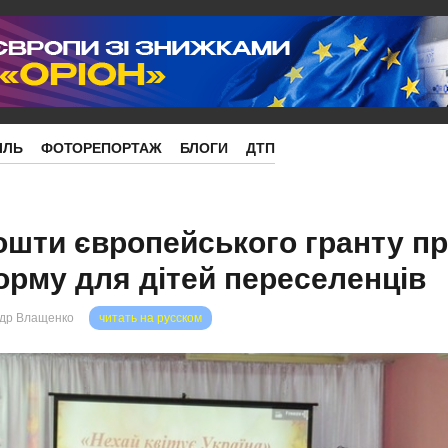
ІЛЬ
ФОТОРЕПОРТАЖ
БЛОГИ
ДТП
кошти європейського гранту п
орму для дітей переселенців
др Влащенко
читать на русском