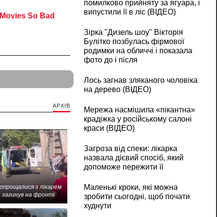
помилково прийняту за ягуара, і
випустили її в ліс (ВІДЕО)
Зірка "Дизель шоу" Вікторія
Булітко позбулась фірмової
родимки на обличчі і показала
фото до і після
Лось загнав зляканого чоловіка
на дерево (ВІДЕО)
АРХІВ
Мережа насмішила «пікантна»
крадіжка у російському салоні
краси (ВІДЕО)
Загроза від спеки: лікарка
назвала дієвий спосіб, який
допоможе пережити її
Маленькі кроки, які можна
попрощалися з лікарем
 загинув на фронті
зробити сьогодні, щоб почати
худнути