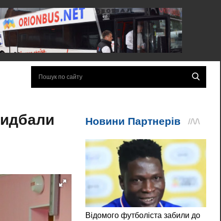
ридбали