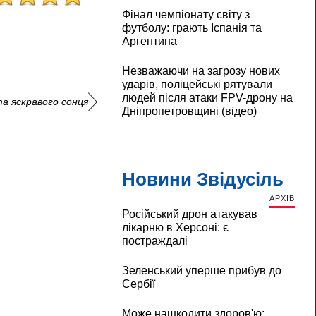
Фінал чемпіонату світу з
футболу: грають Іспанія та
Аргентина
Незважаючи на загрозу нових
ударів, поліцейські рятували
людей після атаки FPV-дрону на
та яскравого сонця
Дніпропетровщині (відео)
Новини Звідусіль
АРХІВ
Російський дрон атакував
лікарню в Херсоні: є
постраждалі
Зеленський уперше прибув до
Сербії
Може нашкодити здоров'ю: