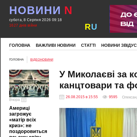
НОВИНИ
N
субота, 8 Серпня 2026 09:18
R
U
1627 днів війни
ГОЛОВНА
ВАЖЛИВІ НОВИНИ
СТАТТІ
НОВИНИ ЗВІДУС
ГОЛОВНА
ВІДЕОНОВИНИ
У Миколаєві за 
канцтовари та ф
26.08.2015 в 15:55
9595
Олексан
Вчора
Америці
загрожує
«матір всіх
криз»: не
поздоровиться