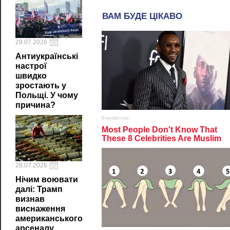
29.07.2026
Антиукраїнські
настрої
швидко
зростають у
Польщі. У чому
причина?
28.07.2026
Нічим воювати
далі: Трамп
визнав
виснаження
американського
арсеналу