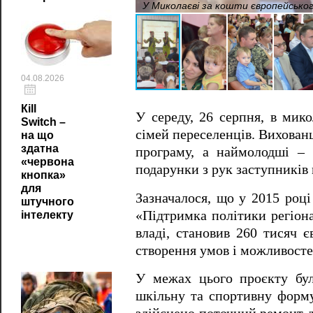
У Миколаєві за кошти європейсько
04.08.2026
Кill
У середу, 26 серпня, в мико
Switch –
сімей переселенців. Вихованц
на що
здатна
програму, а наймолодші – 
«червона
подарунки з рук заступників
кнопка»
для
Зазначалося, що у 2015 роц
штучного
«Підтримка політики регіона
інтелекту
владі, становив 260 тисяч 
створення умов і можливосте
У межах цього проєкту бул
шкільну та спортивну форму