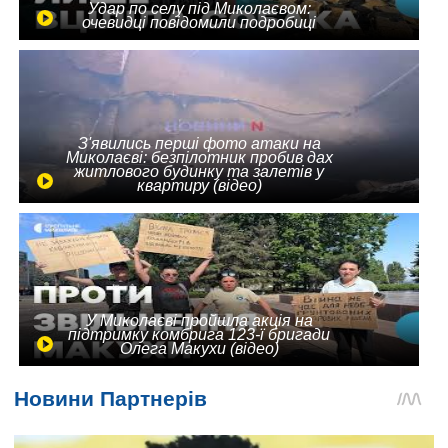
Удар по селу під Миколаєвом:
очевидці повідомили подробиці
З'явились перші фото атаки на
Миколаєві: безпілотник пробив дах
житлового будинку та залетів у
квартиру (відео)
У Миколаєві пройшла акція на
підтримку комбрига 123-ї бригади
Олега Макухи (відео)