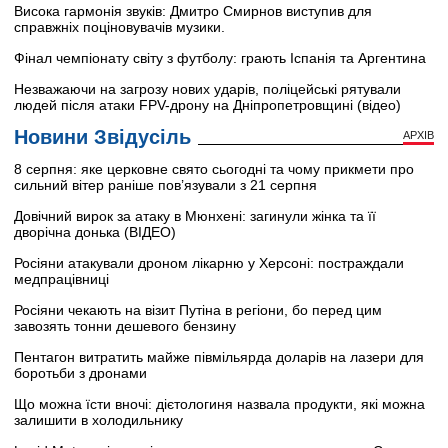
Висока гармонія звуків: Дмитро Смирнов виступив для
справжніх поціновувачів музики.
Фінал чемпіонату світу з футболу: грають Іспанія та Аргентина
Незважаючи на загрозу нових ударів, поліцейські рятували
людей після атаки FPV-дрону на Дніпропетровщині (відео)
Новини Звідусіль
АРХІВ
8 серпня: яке церковне свято сьогодні та чому прикмети про
сильний вітер раніше пов’язували з 21 серпня
Довічний вирок за атаку в Мюнхені: загинули жінка та її
дворічна донька (ВІДЕО)
Росіяни атакували дроном лікарню у Херсоні: постраждали
медпрацівниці
Росіяни чекають на візит Путіна в регіони, бо перед цим
завозять тонни дешевого бензину
Пентагон витратить майже півмільярда доларів на лазери для
боротьби з дронами
Що можна їсти вночі: дієтологиня назвала продукти, які можна
залишити в холодильнику