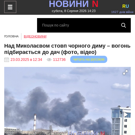
НОВИНИ
N
R
U
субота, 8 Серпня 2026 14:23
1627 днів війни
ГОЛОВНА
ВІДЕОНОВИНИ
Над Миколаєвом стовп чорного диму – вогонь
підбирається до дач (фото, відео)
читать на русском
23.03.2025 в 12:34
112736