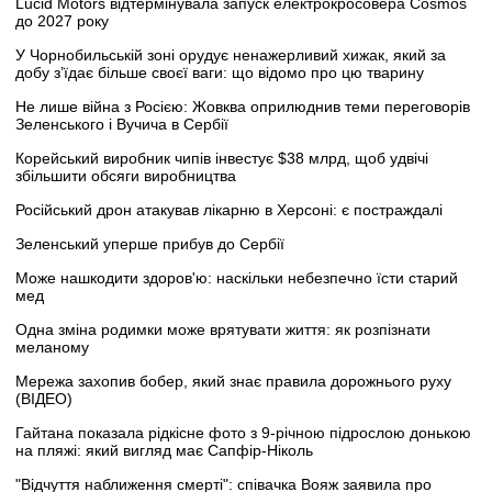
Lucid Motors відтермінувала запуск електрокросовера Cosmos
до 2027 року
У Чорнобильській зоні орудує ненажерливий хижак, який за
добу з’їдає більше своєї ваги: що відомо про цю тварину
Не лише війна з Росією: Жовква оприлюднив теми переговорів
Зеленського і Вучича в Сербії
Корейський виробник чипів інвестує $38 млрд, щоб удвічі
збільшити обсяги виробництва
Російський дрон атакував лікарню в Херсоні: є постраждалі
Зеленський уперше прибув до Сербії
Може нашкодити здоров'ю: наскільки небезпечно їсти старий
мед
Одна зміна родимки може врятувати життя: як розпізнати
меланому
Мережа захопив бобер, який знає правила дорожнього руху
(ВІДЕО)
Гайтана показала рідкісне фото з 9-річною підрослою донькою
на пляжі: який вигляд має Сапфір-Ніколь
"Відчуття наближення смерті": співачка Вояж заявила про