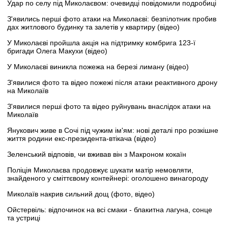
Удар по селу під Миколаєвом: очевидці повідомили подробиці
З'явились перші фото атаки на Миколаєві: безпілотник пробив
дах житлового будинку та залетів у квартиру (відео)
У Миколаєві пройшла акція на підтримку комбрига 123-ї
бригади Олега Макухи (відео)
У Миколаєві виникла пожежа на березі лиману (відео)
З'явилися фото та відео пожежі після атаки реактивного дрону
на Миколаїв
З'явилися перші фото та відео руйнувань внаслідок атаки на
Миколаїв
Янукович живе в Сочі під чужим ім'ям: нові деталі про розкішне
життя родини екс-президента-втікача (відео)
Зеленський відповів, чи вживав він з Макроном кокаїн
Поліція Миколаєва продовжує шукати матір немовляти,
знайденого у сміттєвому контейнері: оголошено винагороду
Миколаїв накрив сильний дощ (фото, відео)
Ойстервіль: відпочинок на всі смаки - блакитна лагуна, сонце
та устриці