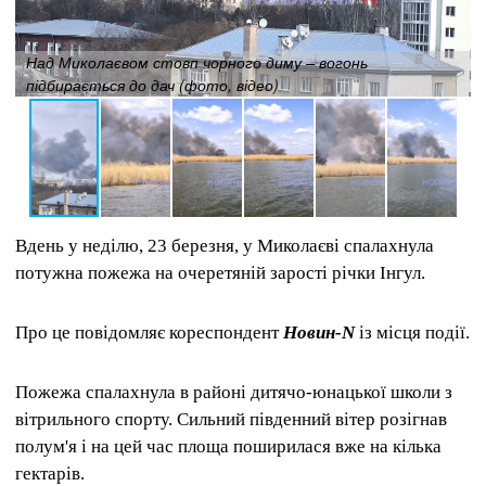
Над Миколаєвом стовп чорного диму – вогонь
підбирається до дач (фото, відео)
Вдень у неділю, 23 березня, у Миколаєві спалахнула
потужна пожежа на очеретяній зарості річки Інгул.
Про це повідомляє кореспондент
Новин-N
із місця події.
Пожежа спалахнула в районі дитячо-юнацької школи з
вітрильного спорту. Сильний південний вітер розігнав
полум'я і на цей час площа поширилася вже на кілька
гектарів.