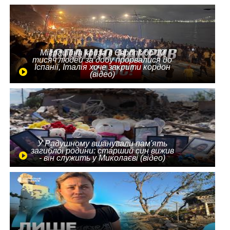
Міграційна криза в Європі: до 10
тисяч людей за добу прорвалися до
Іспанії, Італія хоче закрити кордон
(відео)
У Радушному вшанували пам'ять
загиблої родини: старший син вижив
- він служить у Миколаєві (відео)