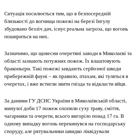
Ситуація посилюється тим, що в безпосередній
близькості до вогнища пожежі на березі Інгулу
збудовано безліч дач, існує реальна загроза, що вогонь
пошириться на них.
Зазначимо, що щовесни очеретяні заводи в Миколаєві та
області зазнають потужних пожеж. Їх влаштовують
браконьєри. Такі пожежі завдають серйозної шкоди
прибережній фауні – як правило, птахам, які туляться в
очеретах, і вже встигли звити гнізда та відкласти яйця.
За даними ГУ ДСНС України в Миколаївській області,
минулої доби 17 пожеж охопили суху траву, сміття,
чагарники та очерети, всього вигоріло понад 17 га. В
одному випадку вогонь перекинувся на господарську
споруду, але рятувальники швидко ліквідували