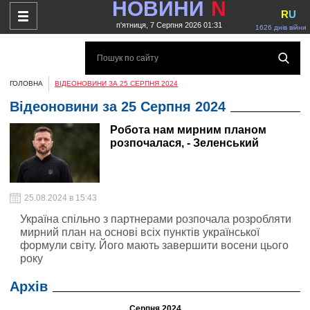
НОВИНИ
N
R
U
п'ятниця, 7 Серпня 2026 01:31
1626 днів війни
ГОЛОВНА
ВІДЕОНОВИНИ ЗА 25 СЕРПНЯ 2024
Відеоновини за 25 Серпня 2024
Робота нам мирним планом
розпочалася, - Зеленський
25.08.2024 в 15:43
Україна спільно з партнерами розпочала розробляти
мирний план на основі всіх пунктів української
формули світу. Його мають завершити восени цього
року
Архів
Серпня 2024