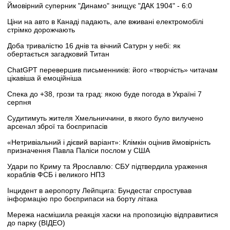
Ймовірний суперник "Динамо" знищує "ДАК 1904" - 6:0
Ціни на авто в Канаді падають, але вживані електромобілі
стрімко дорожчають
Доба тривалістю 16 днів та вічний Сатурн у небі: як
обертається загадковий Титан
ChatGPT перевершив письменників: його «творчість» читачам
цікавіша й емоційніша
Спека до +38, грози та град: якою буде погода в Україні 7
серпня
Судитимуть жителя Хмельниччини, в якого було вилучено
арсенал зброї та боєприпасів
«Нетривіальний і дієвий варіант»: Клімкін оцінив ймовірність
призначення Павла Паліси послом у США
Удари по Криму та Ярославлю: СБУ підтвердила ураження
кораблів ФСБ і великого НПЗ
Інцидент в аеропорту Лейпцига: Бундестаг спростував
інформацію про боєприпаси на борту літака
Мережа насмішила реакція хаски на пропозицію відправитися
до парку (ВІДЕО)