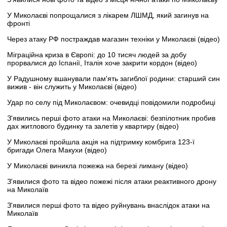
У Миколаєві попрощалися з лікарем ЛШМД, який загинув на
фронті
Через атаку РФ постраждав магазин техніки у Миколаєві (відео)
Міграційна криза в Європі: до 10 тисяч людей за добу
прорвалися до Іспанії, Італія хоче закрити кордон (відео)
У Радушному вшанували пам'ять загиблої родини: старший син
вижив - він служить у Миколаєві (відео)
Удар по селу під Миколаєвом: очевидці повідомили подробиці
З'явились перші фото атаки на Миколаєві: безпілотник пробив
дах житлового будинку та залетів у квартиру (відео)
У Миколаєві пройшла акція на підтримку комбрига 123-ї
бригади Олега Макухи (відео)
У Миколаєві виникла пожежа на березі лиману (відео)
З'явилися фото та відео пожежі після атаки реактивного дрону
на Миколаїв
З'явилися перші фото та відео руйнувань внаслідок атаки на
Миколаїв