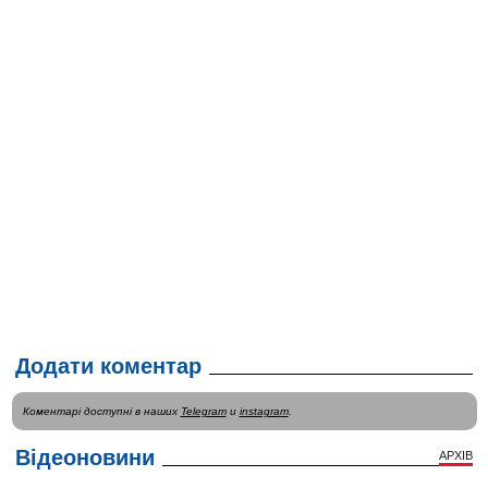
Додати коментар
Коментарі доступні в наших
Telegram
и
instagram
.
Відеоновини
АРХІВ