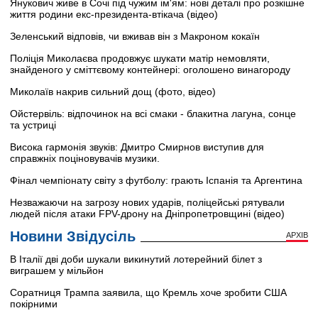
Янукович живе в Сочі під чужим ім'ям: нові деталі про розкішне
життя родини екс-президента-втікача (відео)
Зеленський відповів, чи вживав він з Макроном кокаїн
Поліція Миколаєва продовжує шукати матір немовляти,
знайденого у сміттєвому контейнері: оголошено винагороду
Миколаїв накрив сильний дощ (фото, відео)
Ойстервіль: відпочинок на всі смаки - блакитна лагуна, сонце
та устриці
Висока гармонія звуків: Дмитро Смирнов виступив для
справжніх поціновувачів музики.
Фінал чемпіонату світу з футболу: грають Іспанія та Аргентина
Незважаючи на загрозу нових ударів, поліцейські рятували
людей після атаки FPV-дрону на Дніпропетровщині (відео)
Новини Звідусіль
АРХІВ
В Італії дві доби шукали викинутий лотерейний білет з
виграшем у мільйон
Соратниця Трампа заявила, що Кремль хоче зробити США
покірними