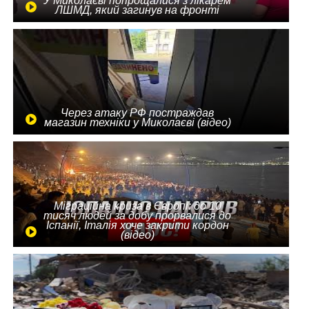
У Миколаєві попрощалися з лікарем
ЛШМД, який загинув на фронті
Через атаку РФ постраждав
магазин техніки у Миколаєві (відео)
Міграційна криза в Європі: до 10
тисяч людей за добу прорвалися до
Іспанії, Італія хоче закрити кордон
(відео)