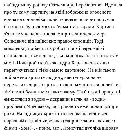
найвідомішу роботу Олександри Березовенко. Йдеться
про ту саму картину, на якій зображено оголеного
крилатого чоловіка, який перелазить через поруччя
балкона в будівлі миколаївської міськради. Картина
з'явилася невдовзі після історії з «втечею» мера
Сенкевича від київських правоохоронців. Тоді
миколаївці побачили в роботі прямі паралелі зі
скандальною «втечею», яка наробила багато галасу в
місті. Нова робота Олександри Березовенко явно
перегукується з тією самою картиною. На ній також
зображено крилату людину, але тепер вона не
перелазить через перила, а явно намагається полетіти з
тієї самої будівлі міськвиконкому. На балконі присутні
ємностями з водою – яскравий натяк на «водні»
проблеми Миколаєва, що тривають вже понад чотири
роки. На сідницях крилатого феномена відбився
виразний слід від черевика (скоріше за все, важкого,
фірми «Steel», - прим. авт). Присутня публіка відразу