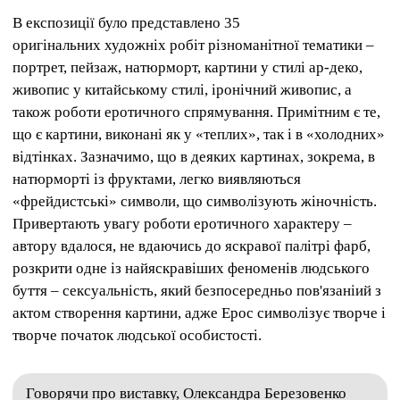
В експозиції було представлено 35
оригінальних художніх робіт різноманітної тематики –
портрет, пейзаж, натюрморт, картини у стилі ар-деко,
живопис у китайському стилі, іронічний живопис, а
також роботи еротичного спрямування. Примітним є те,
що є картини, виконані як у «теплих», так і в «холодних»
відтінках. Зазначимо, що в деяких картинах, зокрема, в
натюрморті із фруктами, легко виявляються
«фрейдистські» символи, що символізують жіночність.
Привертають увагу роботи еротичного характеру –
автору вдалося, не вдаючись до яскравої палітрі фарб,
розкрити одне із найяскравіших феноменів людського
буття – сексуальність, який безпосередньо пов'язаніий з
актом створення картини, адже Ерос символізує творче і
творче початок людської особистості.
Говорячи про виставку, Олександра Березовенко