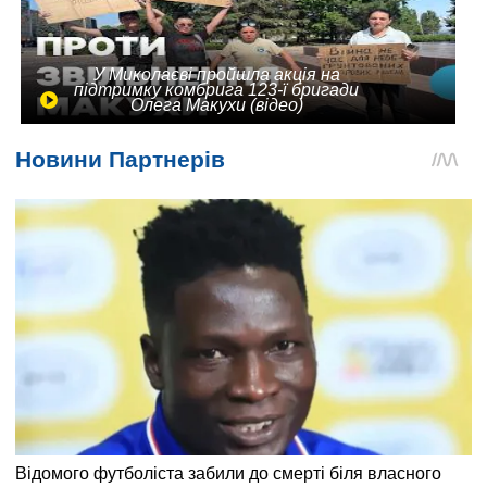
У Миколаєві пройшла акція на
підтримку комбрига 123-ї бригади
Олега Макухи (відео)