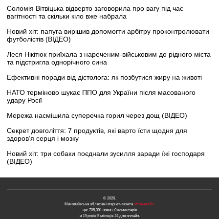
Соломія Вітвіцька відверто заговорила про вагу під час
вагітності та скільки кіло вже набрала
Новий хіт: папуга вирішив допомогти арбітру проконтролювати
футболістів (ВІДЕО)
Леся Нікітюк приїхала з нареченим-військовим до рідного міста
та підстригла однорічного сина
Ефективні поради від дієтолога: як позбутися жиру на животі
НАТО терміново шукає ППО для України після масованого
удару Росії
Мережа насмішила суперечка горил через дощ (ВІДЕО)
Секрет довголіття: 7 продуктів, які варто їсти щодня для
здоров’я серця і мозку
Новий хіт: три собаки поєднали зусилля заради їжі господаря
(ВІДЕО)
© 2026.
Миколаївська обласна інтернет-газета
«Новини N»
це: 705,391 новин, 0 коментарів
и 19 років 5 місяців 24 дня онлайн.