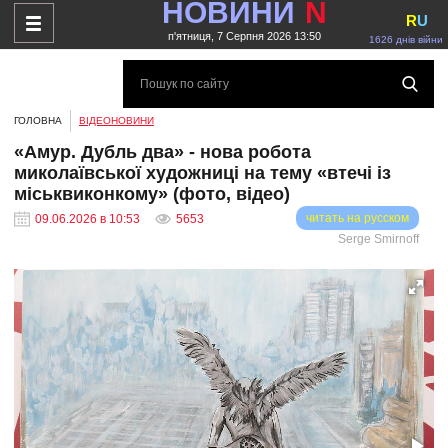
НОВИНИ
N
R
U
п'ятниця, 7 Серпня 2026 13:50
1626 днів війни
ГОЛОВНА
ВІДЕОНОВИНИ
«Амур. Дубль два» - нова робота
миколаївської художниці на тему «втечі із
міськвиконкому» (фото, відео)
читать на русском
09.06.2026 в 10:53
5653
Serge Smirnoff