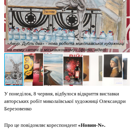
«Амур. Дубль два» - нова робота миколаївської художниці
на тему «втечі із міськвиконкому» (фото, відео)
У понеділок, 8 червня, відбулося відкриття виставки
авторських робіт миколаївської художниці Олександри
Березовенко
Про це повідомляє кореспондент
«Новин-N».