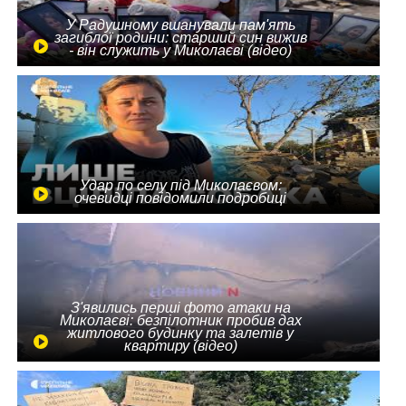
У Радушному вшанували пам'ять
загиблої родини: старший син вижив
- він служить у Миколаєві (відео)
Удар по селу під Миколаєвом:
очевидці повідомили подробиці
З'явились перші фото атаки на
Миколаєві: безпілотник пробив дах
житлового будинку та залетів у
квартиру (відео)