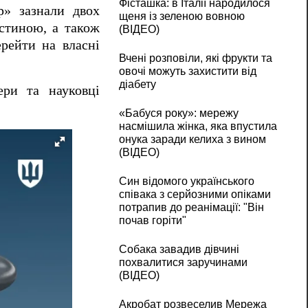
Фісташка: в Італії народилося
р» зазнали двох
щеня із зеленою вовною
стиною, а також
(ВІДЕО)
рейти на власні
Вчені розповіли, які фрукти та
овочі можуть захистити від
діабету
ери та науковці
«Бабуся року»: мережу
насмішила жінка, яка впустила
онука заради келиха з вином
(ВІДЕО)
Син відомого українського
співака з серйозними опіками
потрапив до реанімації: "Він
почав горіти"
Собака завадив дівчині
похвалитися заручинами
(ВІДЕО)
Акробат розвеселив Мережа