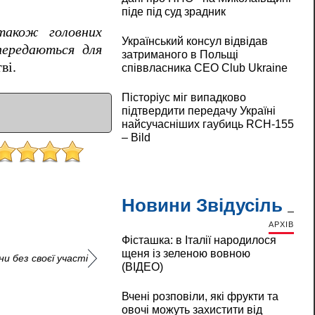
піде під суд зрадник
 також головних
Український консул відвідав
передаються для
затриманого в Польщі
ві.
співвласника CEO Club Ukraine
Пісторіус міг випадково
підтвердити передачу Україні
найсучасніших гаубиць RCH-155
– Bild
Новини Звідусіль
АРХІВ
Фісташка: в Італії народилося
щеня із зеленою вовною
и без своєї участі
(ВІДЕО)
Вчені розповіли, які фрукти та
овочі можуть захистити від