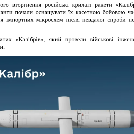
ого вторгнення російські крилаті ракети «Каліб
панти почали оснащувати їх касетною бойовою ча
я імпортних мікросхем після невдалої спроби пе
итих «Калібрів», який провели військові інжен
и.