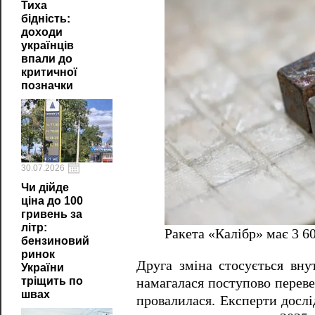
Тиха
бідність:
доходи
українців
впали до
критичної
позначки
30.07.2026
Чи дійде
ціна до 100
гривень за
літр:
Ракета «Калібр» має 3 6
бензиновий
ринок
Друга зміна стосується вну
України
тріщить по
намагалася поступово переве
швах
провалилася. Експерти дослі