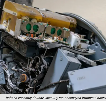
р» — додала касетну бойову частину та повернула імпортні еле