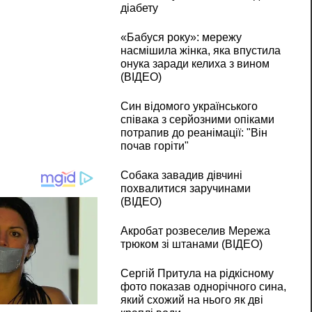
діабету
«Бабуся року»: мережу
насмішила жінка, яка впустила
онука заради келиха з вином
(ВІДЕО)
Син відомого українського
співака з серйозними опіками
потрапив до реанімації: "Він
почав горіти"
Собака завадив дівчині
похвалитися заручинами
(ВІДЕО)
Акробат розвеселив Мережа
трюком зі штанами (ВІДЕО)
Сергій Притула на рідкісному
фото показав однорічного сина,
який схожий на нього як дві