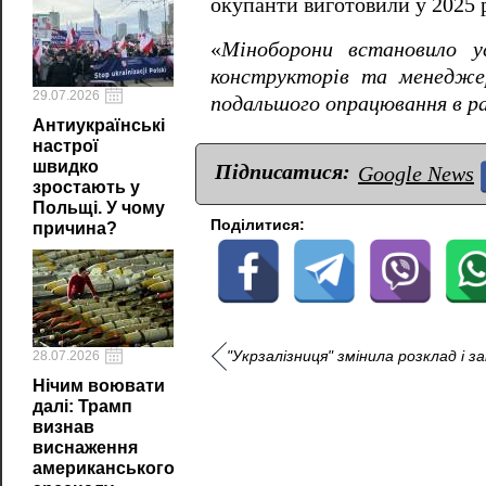
окупанти виготовили у 2025 р
«
Міноборони встановило у
конструкторів та менеджер
29.07.2026
подальшого опрацювання в ра
Антиукраїнські
настрої
швидко
Підписатися:
Google News
зростають у
Польщі. У чому
Поділитися:
причина?
"Укрзалізниця" змінила розклад і з
28.07.2026
Нічим воювати
далі: Трамп
визнав
виснаження
американського