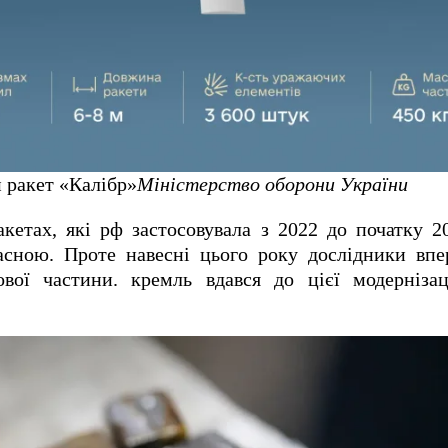
 ракет «Калібр»
Міністерство оборони України
кетах, які рф застосовувала з 2022 до початку 2
асною. Проте навесні цього року дослідники впе
ової частини. кремль вдався до цієї модернізац