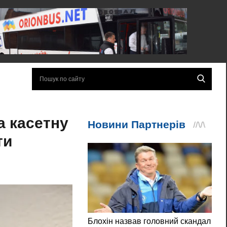
а касетну
ти