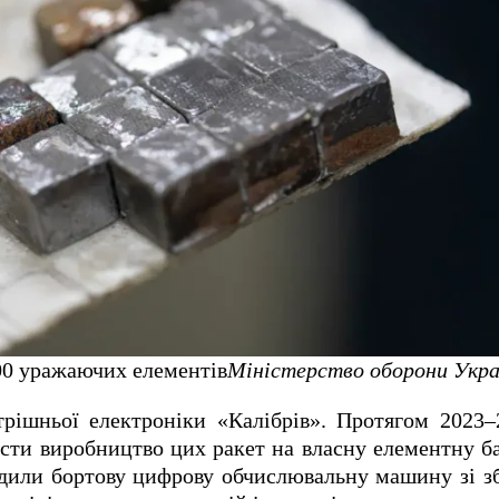
00 уражаючих елементів
Міністерство оборони Укра
трішньої електроніки «Калібрів». Протягом 2023–
сти виробництво цих ракет на власну елементну ба
дили бортову цифрову обчислювальну машину зі зб