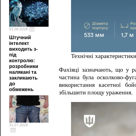
01.08.2026
Штучний
інтелект
виходить з-
під
Технічні характеристики
контролю:
розробники
Фахівці зазначають, що у ра
налякані та
частина була осколково-фуг
закликають
до
використання касетної бой
обмежень
збільшити площу ураження.
31.07.2026