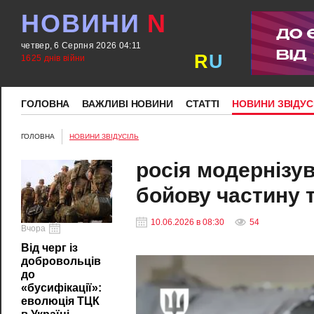
НОВИНИ
N
четвер, 6 Серпня 2026 04:11
R
U
1625 днів війни
ГОЛОВНА
ВАЖЛИВІ НОВИНИ
СТАТТІ
НОВИНИ ЗВІДУС
ГОЛОВНА
НОВИНИ ЗВІДУСІЛЬ
росія модернізу
бойову частину 
10.06.2026 в 08:30
54
Вчора
Від черг із
добровольців
до
«бусифікації»:
еволюція ТЦК