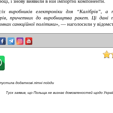
оці, і знову виявили в ній імпортні компоненти.
сіх виробників електроніки для “Калібрів”, а
ів, причетних до виробництва ракет. Ці дані 
мках санкційної політики
», — наголосили у відомст
апустила додаткові літні поїзди
Туск заявив, що Польща не визнає домовленостей щодо Україн