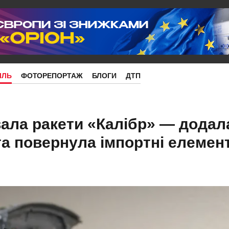
ІЛЬ
ФОТОРЕПОРТАЖ
БЛОГИ
ДТП
вала ракети «Калібр» — додал
та повернула імпортні елемен