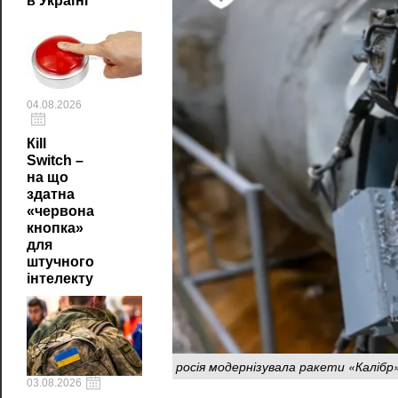
в Україні
04.08.2026
Кill
Switch –
на що
здатна
«червона
кнопка»
для
штучного
інтелекту
росія модернізувала ракети «Каліб
03.08.2026