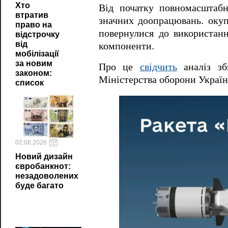
Хто
Від початку повномасштабн
втратив
значних доопрацювань. оку
право на
повернулися до використанн
відстрочку
від
компоненти.
мобілізації
за новим
Про це
свідчить
аналіз зб
законом:
Міністерства оборони Україн
список
02.08.2026
Новий дизайн
євробанкнот:
незадоволених
буде багато