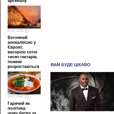
арсеналу
27.07.2026
Вогняний
апокаліпсис у
Європі:
вигоріло сотні
тисяч гектарів,
пожежі
розростаються
26.07.2026
Гарячий як
політика:
чому битва за