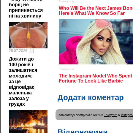
борщ не
припиняється
ні на хвилину
25.07.2026
Дожити до
100 років і
залишатися
молодим:
за це
відповідає
маленька
Додати коментар
залоза у
грудях
Коментарі доступні в наших
Telegram
и
instagr
Відеоновини