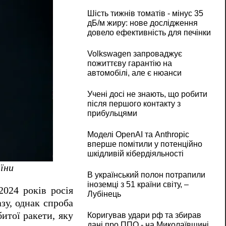
Шість тижнів томатів - мінус 35
дБ/м жиру: нове дослідження
довело ефективність для печінки
Volkswagen запроваджує
пожиттєву гарантію на
автомобілі, але є нюанси
Учені досі не знають, що робити
після першого контакту з
прибульцями
Моделі OpenAI та Anthropic
вперше помітили у потенційно
шкідливій кібердіяльності
їни
В український полон потрапили
іноземці з 51 країни світу, –
2024 років росія
Лубінець
зу, однак спроба
итої ракети, яку
Коригував удари рф та збирав
дані про ППО - на Миколаївщині