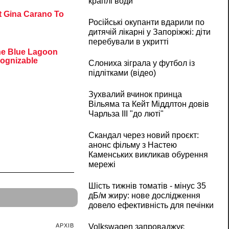
краплі води
Російські окупанти вдарили по
дитячій лікарні у Запоріжжі: діти
перебували в укритті
Слониха зіграла у футбол із
підлітками (відео)
Зухвалий вчинок принца
Вільяма та Кейт Міддлтон довів
Чарльза III "до люті"
Скандал через новий проєкт:
анонс фільму з Настею
Каменських викликав обурення
мережі
Шість тижнів томатів - мінус 35
дБ/м жиру: нове дослідження
довело ефективність для печінки
АРХІВ
Volkswagen запроваджує