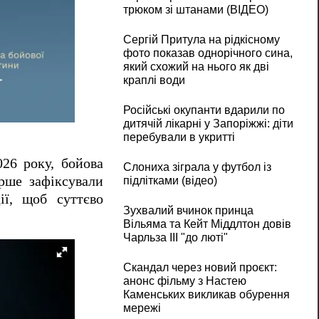
трюком зі штанами (ВІДЕО)
Сергій Притула на рідкісному
фото показав однорічного сина,
який схожий на нього як дві
краплі води
Російські окупанти вдарили по
дитячій лікарні у Запоріжжі: діти
перебували в укритті
026 року, бойова
Слониха зіграла у футбол із
рше зафіксували
підлітками (відео)
ії, щоб суттєво
Зухвалий вчинок принца
Вільяма та Кейт Міддлтон довів
Чарльза III "до люті"
Скандал через новий проєкт:
анонс фільму з Настею
Каменських викликав обурення
мережі