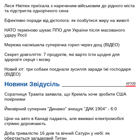
Леся Нікітюк приїхала з нареченим-військовим до рідного міста
та підстригла однорічного сина
Ефективні поради від дієтолога: як позбутися жиру на животі
НАТО терміново шукає ППО для України після масованого
удару Росії
Мережа насмішила суперечка горил через дощ (ВІДЕО)
Секрет довголіття: 7 продуктів, які варто їсти щодня для
здоров’я серця і мозку
Новий хіт: три собаки поєднали зусилля заради їжі господаря
(ВІДЕО)
Новини Звідусіль
АРХІВ
Соратниця Трампа заявила, що Кремль хоче зробити США
покірними
Ймовірний суперник "Динамо" знищує "ДАК 1904" - 6:0
Ціни на авто в Канаді падають, але вживані електромобілі
стрімко дорожчають
Доба тривалістю 16 днів та вічний Сатурн у небі: як
обертається загадковий Титан