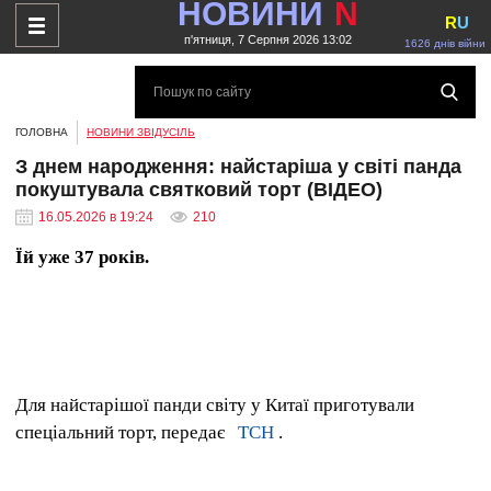
НОВИНИ
N
R
U
п'ятниця, 7 Серпня 2026 13:02
1626 днів війни
ГОЛОВНА
НОВИНИ ЗВІДУСІЛЬ
З днем ​​народження: найстаріша у світі панда
покуштувала святковий торт (ВІДЕО)
16.05.2026 в 19:24
210
Їй уже 37 років.
Для найстарішої панди світу у Китаї приготували
спеціальний торт, передає
ТСН
.