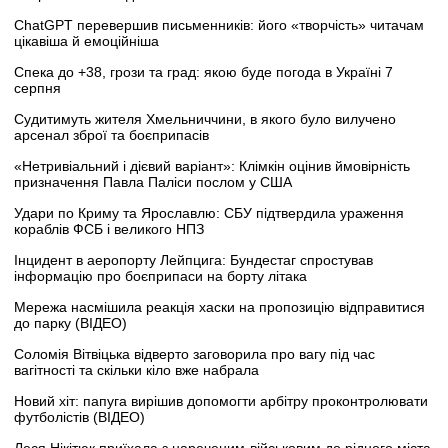
ChatGPT перевершив письменників: його «творчість» читачам
цікавіша й емоційніша
Спека до +38, грози та град: якою буде погода в Україні 7
серпня
Судитимуть жителя Хмельниччини, в якого було вилучено
арсенал зброї та боєприпасів
«Нетривіальний і дієвий варіант»: Клімкін оцінив ймовірність
призначення Павла Паліси послом у США
Удари по Криму та Ярославлю: СБУ підтвердила ураження
кораблів ФСБ і великого НПЗ
Інцидент в аеропорту Лейпцига: Бундестаг спростував
інформацію про боєприпаси на борту літака
Мережа насмішила реакція хаски на пропозицію відправитися
до парку (ВІДЕО)
Соломія Вітвіцька відверто заговорила про вагу під час
вагітності та скільки кіло вже набрала
Новий хіт: папуга вирішив допомогти арбітру проконтролювати
футболістів (ВІДЕО)
Леся Нікітюк приїхала з нареченим-військовим до рідного міста