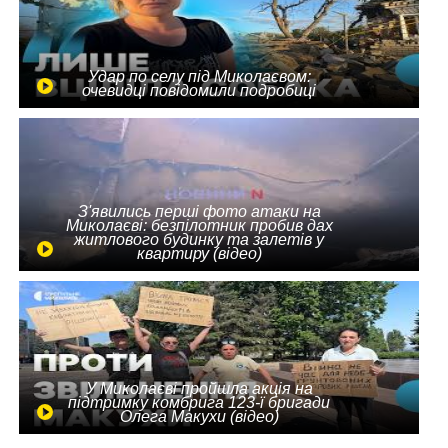
Удар по селу під Миколаєвом:
очевидці повідомили подробиці
З'явились перші фото атаки на
Миколаєві: безпілотник пробив дах
житлового будинку та залетів у
квартиру (відео)
У Миколаєві пройшла акція на
підтримку комбрига 123-ї бригади
Олега Макухи (відео)