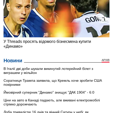
Новини
АРХІВ
В Італії дві доби шукали викинутий лотерейний білет з
виграшем у мільйон
Соратниця Трампа заявила, що Кремль хоче зробити США
покірними
Ймовірний суперник "Динамо" знищує "ДАК 1904" - 6:0
Ціни на авто в Канаді падають, але вживані електромобілі
стрімко дорожчають
Доба тривалістю 16 днів та вічний Сатурн у небі: як