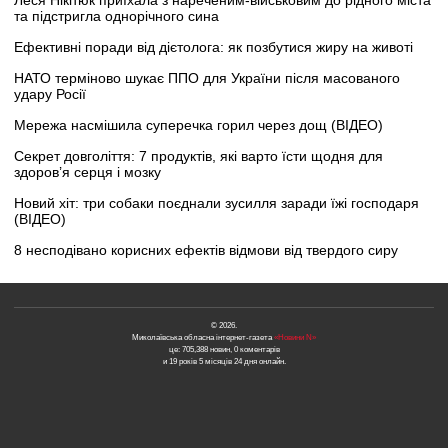
та підстригла однорічного сина
Ефективні поради від дієтолога: як позбутися жиру на животі
НАТО терміново шукає ППО для України після масованого
удару Росії
Мережа насмішила суперечка горил через дощ (ВІДЕО)
Секрет довголіття: 7 продуктів, які варто їсти щодня для
здоров’я серця і мозку
Новий хіт: три собаки поєднали зусилля заради їжі господаря
(ВІДЕО)
8 несподівано корисних ефектів відмови від твердого сиру
© 2026.
Миколаївська обласна інтернет-газета
«Новини N»
це: 705,388 новин, 0 коментарів
и 19 років 5 місяців 24 дня онлайн.