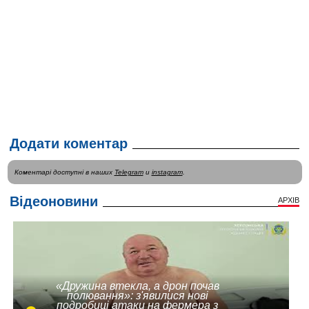
Додати коментар
Коментарі доступні в наших
Telegram
и
instagram
.
Відеоновини
АРХІВ
«Дружина втекла, а дрон почав
полювання»: з'явилися нові
подробиці атаки на фермера з