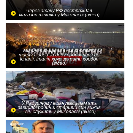
Через атаку РФ постраждав
магазин техніки у Миколаєві (відео)
Міграційна криза в Європі: до 10
тисяч людей за добу прорвалися до
Іспанії, Італія хоче закрити кордон
(відео)
У Радушному вшанували пам'ять
загиблої родини: старший син вижив
- він служить у Миколаєві (відео)