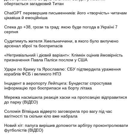
обертається загадковий Титан
ChatGPT перевершив письменників: його «творчість» читачам
цікавіша й емоційніша
Спека до +38, грози та град: якою буде погода в Україні 7
серпня
Судитимуть жителя Хмельниччини, в якого було вилучено
арсенал зброї та боєприпасів
«Нетривіальний і дієвий варіант»: Клімкін оцінив ймовірність
призначення Павла Паліси послом у США
Удари по Криму та Ярославлю: СБУ підтвердила ураження
кораблів ФСБ і великого НПЗ
Інцидент в аеропорту Лейпцига: Бундестаг спростував
інформацію про боєприпаси на борту літака
Мережа насмішила реакція хаски на пропозицію відправитися
до парку (ВІДЕО)
Соломія Вітвіцька відверто заговорила про вагу під час
вагітності та скільки кіло вже набрала
Новий хіт: папуга вирішив допомогти арбітру проконтролювати
футболістів (ВІДЕО)