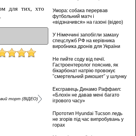
ом для тих, хто
Умора: собака перервав
.
футбольний матч і
«відзначився» на газоні (відео)
У Німеччині запобігли замаху
спецслужб РФ на керівника
виробника дронів для України
Не пийте соду від печії.
Гастроентеролог пояснив, як
бікарбонат натрію провокує
"смертельний рикошет" у шлунку
Ексгравець Динамо Раффаел:
«Блохін не давав мені багато
ковий торт (ВІДЕО)
ігрового часу»
Прототип Hyundai Tucson ледь
не згорів під час випробувань у
горах