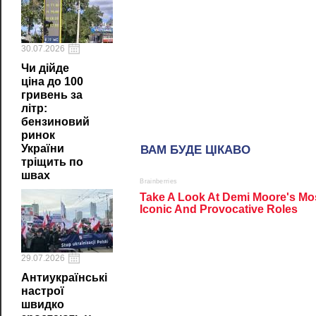
30.07.2026
Чи дійде
ціна до 100
гривень за
літр:
бензиновий
ринок
України
тріщить по
швах
29.07.2026
Антиукраїнські
настрої
швидко