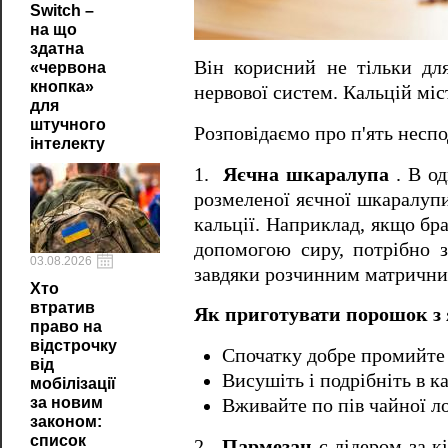
Switch –
на що
здатна
Він корисний не тільки для 
«червона
кнопка»
нервової систем. Кальцій міс
для
штучного
Розповідаємо про п'ять несп
інтелекту
1.
Яєчна шкаралупа
. В од
розмеленої яєчної шкаралупи
кальції. Наприклад, якщо бр
допомогою сиру, потрібно з
03.08.2026
завдяки розчинним матричн
Хто
втратив
Як приготувати порошок з
право на
відстрочку
Спочатку добре промийте ш
від
Висушіть і подрібніть в к
мобілізації
за новим
Вживайте по пів чайної л
законом:
список
2.
Пармезан
є лідером за к