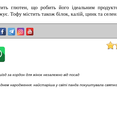
ить глютен, що робить його ідеальним продукт
ує. Тофу містить також білок, калій, цинк та селен
иїзд за кордон для жінок незалежно від посад
 днем ​​народження: найстаріша у світі панда покуштувала свят