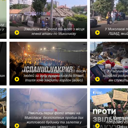
иці
и у
З'явилися нові фото та відео з місця
У Миколаєві 
нічної атаки по Миколаєву
ЛШМД, який
Міграційна криза в Європі: до 10 тисяч
У Радушному
зин
людей за добу прорвалися до Іспанії,
загиблої родин
Італія хоче закрити кордон (відео)
він служить
З'явились перші фото атаки на
Миколаєві: безпілотник пробив дах
У Миколаєв
идці
житлового будинку та залетів у
підтримку ко
квартиру (відео)
Олега 