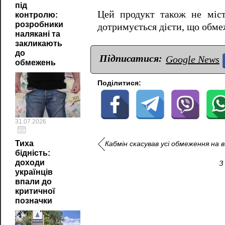
під
Цей продукт також не міст
контролю:
розробники
дотримується дієти, що обмеж
налякані та
закликають
до
Підписатися:
Google News
обмежень
Поділитися:
31.07.2026
Тиха
Кабмін скасував усі обмеження на в
бідність:
доходи
З
українців
впали до
критичної
позначки