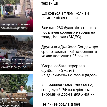
тексти ШІ
Що коїться з тілом, коли ви
лягаєте після півночі
попрощалися з лікарем
Близько 230 будинків згоріли в
 загинув на фронті
поселенні корінних народів на
заході Канади (ВІДЕО)
Дружина «Джеймса Бонда» про
срібне весілля: «З нетерпінням
чекаю наступних 25 років»
 вшанували пам'ять
и: старший син вижив -
Умора: собака перервав
 у Миколаєві (відео)
футбольний матч і
«відзначився» на газоні (відео)
У Німеччині запобігли замаху
спецслужб РФ на керівника
виробника дронів для України
і пройшла акція на
мбрига 123-ї бригади
Не пийте соду від печії.
Макухи (відео)