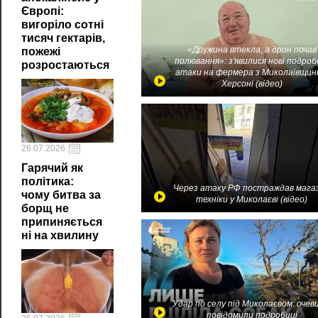
Європі:
вигоріло сотні
тисяч гектарів,
«Дружина втекла, а дрон почав
пожежі
полювання»: з'явилися нові подроб
розростаються
атаки на фермера з Миколаївщин
Херсоні (відео)
26.07.2026
Гарячий як
політика:
Через атаку РФ постраждав мага
чому битва за
техніки у Миколаєві (відео)
борщ не
припиняється
ні на хвилину
Удар по селу під Миколаєвом: очев
повідомили подробиці