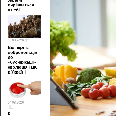
Україні
вирішується
у небі
05.08.2026
Від черг із
добровольців
до
«бусифікації»:
еволюція ТЦК
в Україні
04.08.2026
Кill