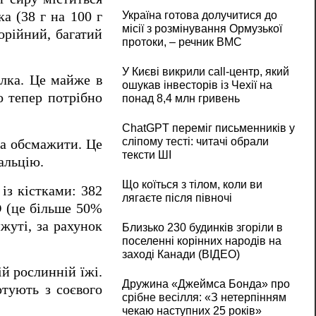
а (38 г на 100 г
Україна готова долучитися до
місії з розмінування Ормузької
орійний, багатий
протоки, – речник ВМС
У Києві викрили call-центр, який
ілка. Це майже в
ошукав інвесторів із Чехії на
о тепер потрібно
понад 8,4 млн гривень
ChatGPT переміг письменників у
сліпому тесті: читачі обрали
ка обсмажити. Це
тексти ШІ
кальцію.
Що коїться з тілом, коли ви
із кістками: 382
лягаєте після півночі
 D (це більше 50%
жуті, за рахунок
Близько 230 будинків згоріли в
поселенні корінних народів на
заході Канади (ВІДЕО)
й рослинній їжі.
Дружина «Джеймса Бонда» про
отують з соєвого
срібне весілля: «З нетерпінням
чекаю наступних 25 років»