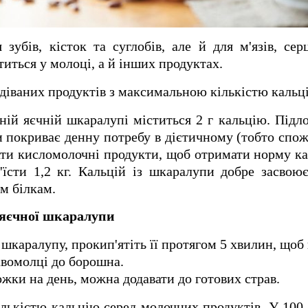
зубів, кісток та суглобів, але й для м'язів, сер
титься у молоці, а й інших продуктах.
одіваних продуктів з максимальною кількістю кальц
ній яєчній шкаралупі міститься 2 г кальцію. Підл
 покриває денну потребу в дієтичному (тобто спо
ати кисломолочні продукти, щоб отримати норму ка
'їсти 1,2 кг. Кальцій із шкаралупи добре засвою
им білкам.
 яєчної шкаралупи
каралупу, прокип'ятіть її протягом 5 хвилин, щоб 
авомолці до борошна.
ожки на день, можна додавати до готових страв.
ількістю кальцію серед молочних продуктів. У 100 