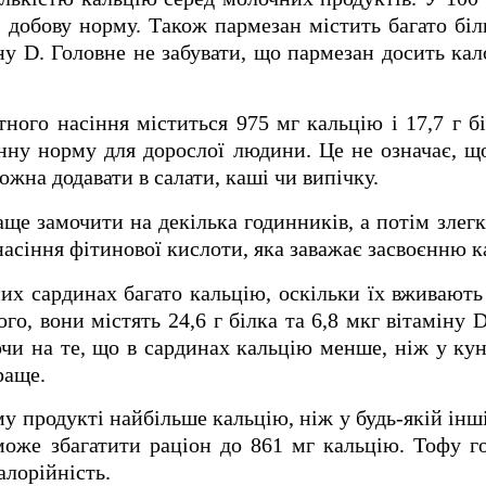
а добову норму. Також пармезан містить багато білк
іну D. Головне не забувати, що пармезан досить кал
ного насіння міститься 975 мг кальцію і 17,7 г б
нну норму для дорослої людини. Це не означає, щ
ожна додавати в салати, каші чи випічку.
е замочити на декілька годинників, а потім злег
насіння фітинової кислоти, яка заважає засвоєнню 
их сардинах багато кальцію, оскільки їх вживають 
ого, вони містять 24,6 г білка та 6,8 мкг вітаміну
чи на те, що в сардинах кальцію менше, ніж у кун
краще.
 продукті найбільше кальцію, ніж у будь-якій інші
оже збагатити раціон до 861 мг кальцію. Тофу г
алорійність.