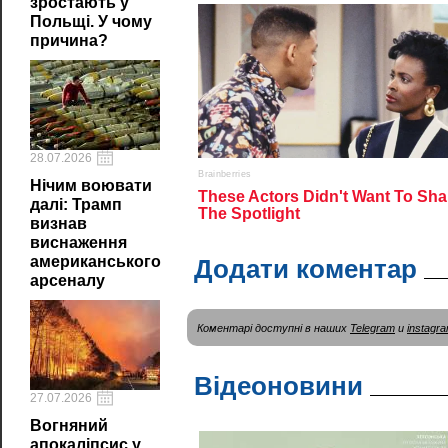
зростають у
Польщі. У чому
причина?
28.07.2026
Нічим воювати
далі: Трамп
визнав
виснаження
американського
Додати коментар
арсеналу
Коментарі доступні в наших
Telegram
и
instagr
Відеоновини
27.07.2026
Вогняний
апокаліпсис у