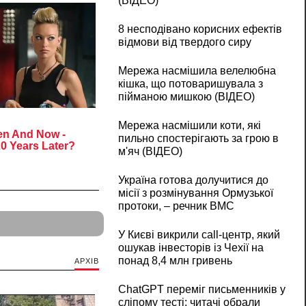
(ВІДЕО)
8 несподівано корисних ефектів
відмови від твердого сиру
Мережа насмішила велелюбна
кішка, що потоваришувала з
пійманою мишкою (ВІДЕО)
Мережа насмішили коти, які
пильно спостерігають за грою в
м'яч (ВІДЕО)
Україна готова долучитися до
місії з розмінування Ормузької
протоки, – речник ВМС
У Києві викрили call-центр, який
ошукав інвесторів із Чехії на
понад 8,4 млн гривень
АРХІВ
ChatGPT переміг письменників у
сліпому тесті: читачі обрали