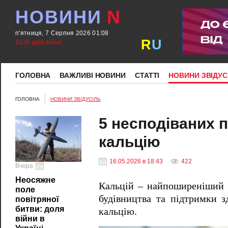
НОВИНИ
N
п'ятниця, 7 Серпня 2026 01:08
R
U
1626 днів війни
ГОЛОВНА
ВАЖЛИВІ НОВИНИ
СТАТТІ
НОВИНИ ЗВІДУС
ГОЛОВНА
НОВИНИ ЗВІДУСІЛЬ
5 несподіваних п
кальцію
16.05.2026 в 18:43
422
Вчора
Неосяжне
Кальцій – найпоширеніший м
поле
будівництва та підтримки зд
повітряної
битви: доля
кальцію.
війни в