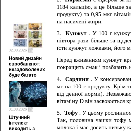
1184 кальцію, а це більше з
продукту) та 0,95 мкг вітам
на насичені жири.
3.
Кунжут
. У 100 г кунжут
півтора рази більше за щоде
їсти кунжут ложками, його м
02.08.2026
Новий дизайн
Перед вживанням кунжут кращ
євробанкнот:
покращить смак і позбавить 
незадоволених
буде багато
4.
Сардини
. У консервован
мг на 100 г продукту. Крім т
від денної норми). Незважаю
вітаміну D він засвоюється 
01.08.2026
5.
Тофу
. У цьому рослинному
Штучний
Так, половина чашки тофу м
інтелект
молока і має досить низьку к
виходить з-