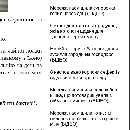
Мережа насмішила суперечка
горил через дощ (ВІДЕО)
цево-судинної та
Секрет довголіття: 7 продуктів,
які варто їсти щодня для
здоров’я серця і мозку
ію.
Новий хіт: три собаки поєднали
ога чайної ложки
зусилля заради їжі господаря
живаному з їжею)
(ВІДЕО)
льцію на день за
ється організмом
8 несподівано корисних ефектів
відмови від твердого сиру
Мережа насмішила велелюбна
кішка, що потоваришувала з
пійманою мишкою (ВІДЕО)
вбити бактерії.
Мережа насмішили коти, які
пильно спостерігають за грою в
м'яч (ВІДЕО)
г сиру міститься