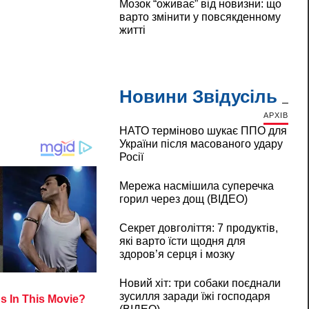
Мозок “оживає” від новизни: що
варто змінити у повсякденному
житті
Новини Звідусіль
АРХІВ
НАТО терміново шукає ППО для
України після масованого удару
Росії
Мережа насмішила суперечка
горил через дощ (ВІДЕО)
Секрет довголіття: 7 продуктів,
які варто їсти щодня для
здоров’я серця і мозку
Новий хіт: три собаки поєднали
зусилля заради їжі господаря