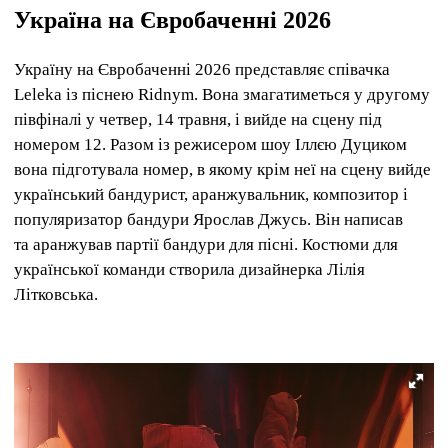
Україна на Євробаченні 2026
Україну на Євробаченні 2026 представляє співачка
Leleka із піснею Ridnym. Вона змагатиметься у другому
півфіналі у четвер, 14 травня, і вийде на сцену під
номером 12. Разом із режисером шоу Іллєю Дуциком
вона підготувала номер, в якому крім неї на сцену вийде
український бандурист, аранжувальник, композитор і
популяризатор бандури Ярослав Джусь. Він написав
та аранжував партії бандури для пісні. Костюми для
української команди створила дизайнерка Лілія
Літковська.