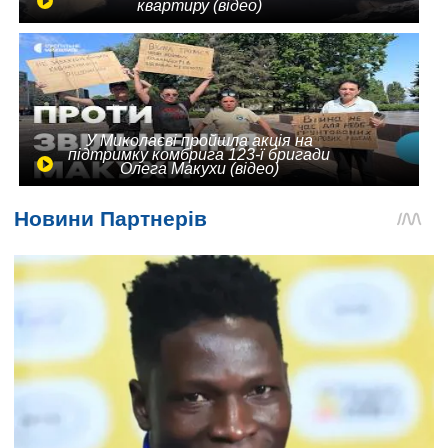
квартиру (відео)
У Миколаєві пройшла акція на
підтримку комбрига 123-ї бригади
Олега Макухи (відео)