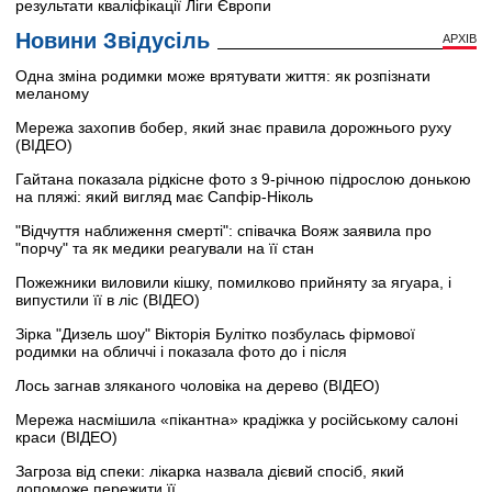
результати кваліфікації Ліги Європи
Новини Звідусіль
АРХІВ
Одна зміна родимки може врятувати життя: як розпізнати
меланому
Мережа захопив бобер, який знає правила дорожнього руху
(ВІДЕО)
Гайтана показала рідкісне фото з 9-річною підрослою донькою
на пляжі: який вигляд має Сапфір-Ніколь
"Відчуття наближення смерті": співачка Вояж заявила про
"порчу" та як медики реагували на її стан
Пожежники виловили кішку, помилково прийняту за ягуара, і
випустили її в ліс (ВІДЕО)
Зірка "Дизель шоу" Вікторія Булітко позбулась фірмової
родимки на обличчі і показала фото до і після
Лось загнав зляканого чоловіка на дерево (ВІДЕО)
Мережа насмішила «пікантна» крадіжка у російському салоні
краси (ВІДЕО)
Загроза від спеки: лікарка назвала дієвий спосіб, який
допоможе пережити її