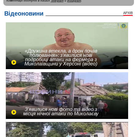
Коментарі доступні в наших
Telegram
и
instagram
.
Відеоновини
АРХІВ
«Дружина втекла, а дрон почав
полювання»: з'явилися нові
подробиці атаки на фермера з
Миколаївщини у Херсоні (відео)
З'явилися нові фото та відео з
місця нічної атаки по Миколаєву