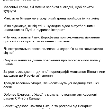
Маленькі кроки, які можна зробити сьогодні, щоб почати
худнути
Мінісумки більше не в моді: який тренд прийшов їм на зміну
М'яч відскакує, як від стіни: кумедне відео з футбольними
«навичками» Путіна підриває інтернет
«Не могла навіть йти»: Дорофєєва приголомшила зізнанням
про свій стан протягом останніх 6 місяців
Як екстремальна спека впливає на здоров’я та як захиститися
від неї
Садовий написав дивне пояснення про московського попа у
Львові
За розповсюдження дитячої порнографії мешканця Вінниччини
засудили до 9 років ув’язнення
Тренди головних уборів, які носитимуть усі модниці вже цієї
осені
Defense Express: в Україну можуть потрапити антидронові
ракети CM-70 з Канади
Асист Судакова, звитяга Сікана та розгром від Бенфіки: