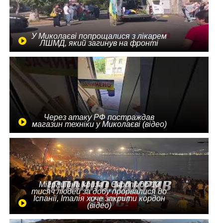
У Миколаєві попрощалися з лікарем
ЛШМД, який загинув на фронті
Через атаку РФ постраждав
магазин техніки у Миколаєві (відео)
Міграційна криза в Європі: до 10
тисяч людей за добу прорвалися до
Іспанії, Італія хоче закрити кордон
(відео)