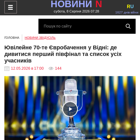
НОВИНИ
N
R
U
субота, 8 Серпня 2026 07:28
1627 днів війни
ГОЛОВНА
НОВИНИ ЗВІДУСІЛЬ
Ювілейне 70-те Євробачення у Відні: де
дивитися перший півфінал та список усіх
учасників
12.05.2026 в 17:00
144