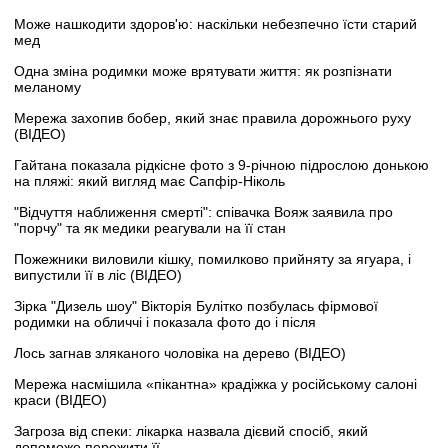
Може нашкодити здоров'ю: наскільки небезпечно їсти старий
мед
Одна зміна родимки може врятувати життя: як розпізнати
меланому
Мережа захопив бобер, який знає правила дорожнього руху
(ВІДЕО)
Гайтана показала рідкісне фото з 9-річною підрослою донькою
на пляжі: який вигляд має Сапфір-Ніколь
"Відчуття наближення смерті": співачка Вояж заявила про
"порчу" та як медики реагували на її стан
Пожежники виловили кішку, помилково прийняту за ягуара, і
випустили її в ліс (ВІДЕО)
Зірка "Дизель шоу" Вікторія Булітко позбулась фірмової
родимки на обличчі і показала фото до і після
Лось загнав зляканого чоловіка на дерево (ВІДЕО)
Мережа насмішила «пікантна» крадіжка у російському салоні
краси (ВІДЕО)
Загроза від спеки: лікарка назвала дієвий спосіб, який
допоможе пережити її