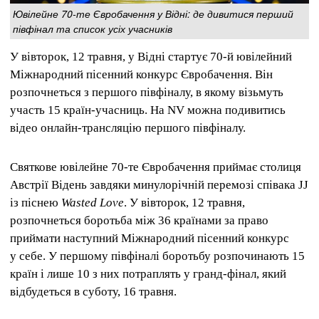
Ювілейне 70-те Євробачення у Відні: де дивитися перший
півфінал та список усіх учасників
У вівторок, 12 травня, у Відні стартує 70-й ювілейний
Міжнародний пісенний конкурс Євробачення. Він
розпочнеться з першого півфіналу, в якому візьмуть
участь 15 країн-учасниць. На NV можна подивитись
відео онлайн-трансляцію першого півфіналу.
Святкове ювілейне 70-те Євробачення приймає столиця
Австрії Відень завдяки минулорічній перемозі співака JJ
із піснею
Wasted Love
. У вівторок, 12 травня,
розпочнеться боротьба між 36 країнами за право
приймати наступний Міжнародний пісенний конкурс
у себе. У першому півфіналі боротьбу розпочинають 15
країн і лише 10 з них потраплять у гранд-фінал, який
відбудеться в суботу, 16 травня.