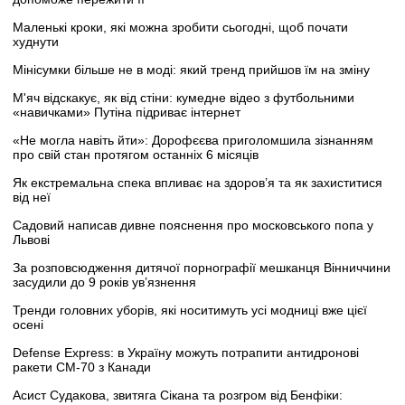
Маленькі кроки, які можна зробити сьогодні, щоб почати
худнути
Мінісумки більше не в моді: який тренд прийшов їм на зміну
М'яч відскакує, як від стіни: кумедне відео з футбольними
«навичками» Путіна підриває інтернет
«Не могла навіть йти»: Дорофєєва приголомшила зізнанням
про свій стан протягом останніх 6 місяців
Як екстремальна спека впливає на здоров’я та як захиститися
від неї
Садовий написав дивне пояснення про московського попа у
Львові
За розповсюдження дитячої порнографії мешканця Вінниччини
засудили до 9 років ув’язнення
Тренди головних уборів, які носитимуть усі модниці вже цієї
осені
Defense Express: в Україну можуть потрапити антидронові
ракети CM-70 з Канади
Асист Судакова, звитяга Сікана та розгром від Бенфіки: