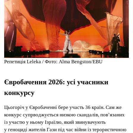
Репетиція Leleka / Фото: Alma Bengston/EBU
Євробачення 2026: усі учасники
конкурсу
Цьогоріч у Євробаченні бере участь 36 країн. Сам же
конкурс супрводжується низкою скандалів, пов’язаних
із участю у ньому Ізраїлю, який звинувачують
у геноциді жителів Гази під час війни із терористичною