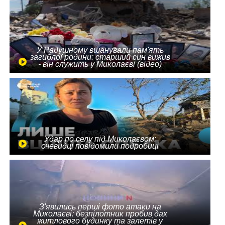
У Радушному вшанували пам'ять
загиблої родини: старший син вижив
- він служить у Миколаєві (відео)
Удар по селу під Миколаєвом:
очевидці повідомили подробиці
З'явились перші фото атаки на
Миколаєві: безпілотник пробив дах
житлового будинку та залетів у