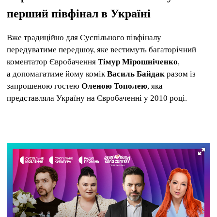
перший півфінал в Україні
Вже традиційно для Суспільного півфіналу
передуватиме передшоу, яке вестимуть багаторічний
коментатор Євробачення
Тімур Мірошніченко
,
а допомагатиме йому комік
Василь Байдак
разом із
запрошеною гостею
Оленою Тополею
, яка
представляла Україну на Євробаченні у 2010 році.