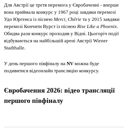
Для Австрії це третя перемога у Євробаченні - вперше
вона приймала конкурс у 1967 році завдяки перемозі
Удо Юргенса із піснею
Merci, Chérie
та у 2015 завдяки
перемозі Кончити Вурст із піснею
Rise Like a Phoenix
.
Обидва рази конкурс проходив у Відні. Цьогоріч події
відбуваються на найбільшій арені Австрії Wiener
Stadthalle.
У день першого півфіналу на
NV
можна буде
подивитися відеонлайн трансляцію конкурсу.
Євробачення 2026: відео трансляції
першого півфіналу