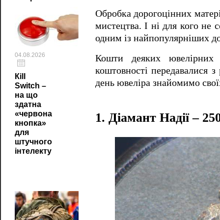
Обробка дорогоцінних матері
мистецтва.
І ні для кого не 
одним із найпопулярніших до
04.08.2026
Кошти деяких ювелірних 
коштовності передавалися з 
Кill
день ювеліра знайомимо свої
Switch –
на що
здатна
«червона
1. Діамант Надії – 25
кнопка»
для
штучного
інтелекту