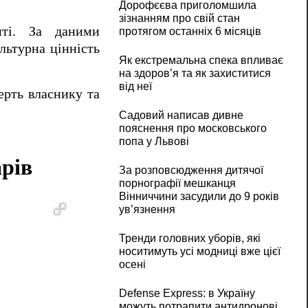
Дорофєєва приголомшила
зізнанням про свій стан
нті.
За даними
протягом останніх 6 місяців
ультурна цінність
Як екстремальна спека впливає
на здоров’я та як захиститися
від неї
ерть власнику та
Садовий написав дивне
пояснення про московського
попа у Львові
арів
За розповсюдження дитячої
порнографії мешканця
Вінниччини засудили до 9 років
ув’язнення
Тренди головних уборів, які
носитимуть усі модниці вже цієї
осені
Defense Express: в Україну
можуть потрапити антидронові