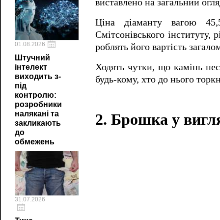
виставлено на загальний огля
Ціна діаманту вагою 45,
Смітсонівського інституту, р
01.08.2026
роблять його вартість загал
Штучний
Ходять чутки, що камінь нес
інтелект
виходить з-
будь-кому, хто до нього торкн
під
контролю:
розробники
налякані та
2. Брошка у вигл
закликають
до
обмежень
31.07.2026