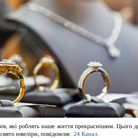
рів, які роблять наше життя прекраснішим.
Цього д
 свято ювеліри, повідомляє
24 Канал.