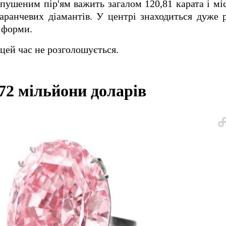
пушеним пір'ям важить загалом 120,81 карата і мі
маранчевих діамантів.
У центрі знаходиться дуже 
 форми.
ей час не розголошується.
 72 мільйони доларів