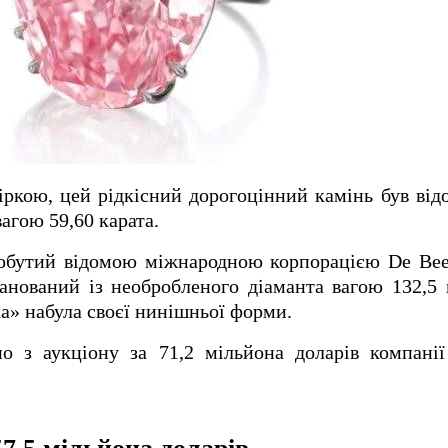
іркою, цей рідкісний дорогоцінний камінь був ві
агою 59,60 карата.
обутий відомою міжнародною корпорацією De Beer
ранований із необробленого діаманта вагою 132,5
ка» набула своєї нинішньої форми.
но з аукціону за 71,2 мільйона доларів компані