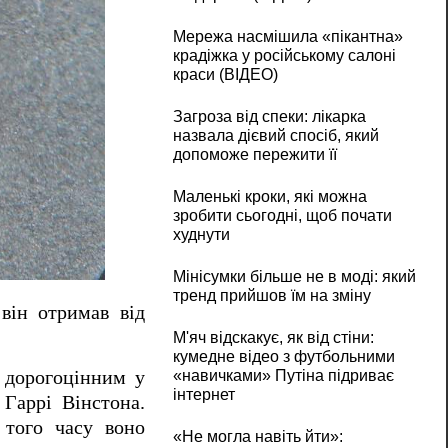
Мережа насмішила «пікантна»
крадіжка у російському салоні
краси (ВІДЕО)
Загроза від спеки: лікарка
назвала дієвий спосіб, який
допоможе пережити її
Маленькі кроки, які можна
зробити сьогодні, щоб почати
худнути
Мінісумки більше не в моді: який
тренд прийшов їм на зміну
він отримав від
М'яч відскакує, як від стіни:
кумедне відео з футбольними
«навичками» Путіна підриває
 дорогоцінним у
інтернет
 Гаррі Вінстона.
 того часу воно
«Не могла навіть йти»: