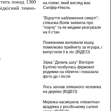
стить понад 1300
на пляжі: який вигляд має
Сапфір-Ніколь
рідкісний темно-
"Відчуття наближення смерті":
співачка Вояж заявила про
"порчу" та як медики реагували
на її стан
Пожежники виловили кішку,
помилково прийняту за ягуара, і
випустили її в ліс (ВІДЕО)
Зірка "Дизель шоу" Вікторія
Булітко позбулась фірмової
родимки на обличчі і показала
фото до і після
Лось загнав зляканого чоловіка
на дерево (ВІДЕО)
Мережа насмішила «пікантна»
крадіжка у російському салоні