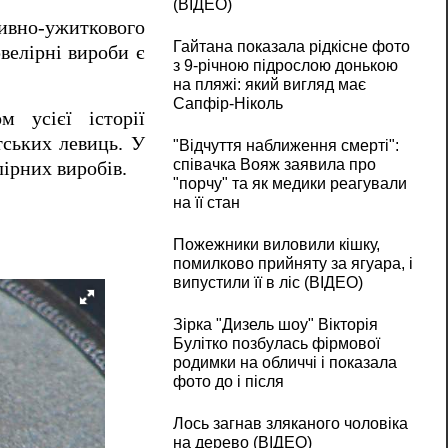
(ВІДЕО)
тивно-ужиткового
Гайтана показала рідкісне фото
велірні вироби є
з 9-річною підрослою донькою
на пляжі: який вигляд має
Сапфір-Ніколь
м усієї історії
ітських левиць.
У
"Відчуття наближення смерті":
співачка Вояж заявила про
ірних виробів.
"порчу" та як медики реагували
на її стан
Пожежники виловили кішку,
помилково прийняту за ягуара, і
випустили її в ліс (ВІДЕО)
Зірка "Дизель шоу" Вікторія
Булітко позбулась фірмової
родимки на обличчі і показала
фото до і після
Лось загнав зляканого чоловіка
на дерево (ВІДЕО)