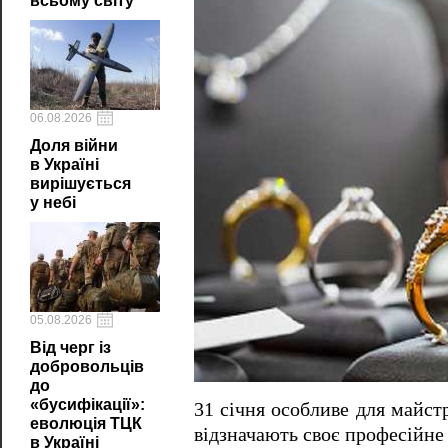
всьому світу
06.08.2026
Доля війни
в Україні
вирішується
у небі
05.08.2026
Від черг із
добровольців
до
«бусифікації»:
31 січня особливе для майст
еволюція ТЦК
відзначають своє професійне
в Україні