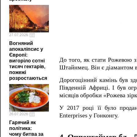
27.07.2026
Вогняний
апокаліпсис у
Європі:
До того, як стати Рожевою з
вигоріло сотні
тисяч гектарів,
Штайнмец.
Він є діамантом в
пожежі
розростаються
Дорогоцінний камінь був зд
Південній Африці.
І був ог
місяців обробки «Рожева зір
У 2017 році її було прода
26.07.2026
Enterprises у Гонконгу.
Гарячий як
політика:
чому битва за