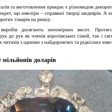
алів та виготовлення прикрас є різновидом декора
секрет, що ювеліри – справжні творці шедеврів.
А ю
рогих товарів на ринку.
виробів досягають непомірних висот.
Протяго
рук до рук як членів королівських сімей, так і св
х читачів з одними з найдорожчих та рідкісних ювел
0 мільйонів доларів