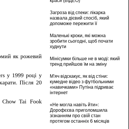
краси (ВІДЕО)
Загроза від спеки: лікарка
назвала дієвий спосіб, який
допоможе пережити її
Маленькі кроки, які можна
зробити сьогодні, щоб почати
худнути
домий як рожевий
Мінісумки більше не в моді: який
тренд прийшов їм на зміну
s у 1999 році у
М'яч відскакує, як від стіни:
кумедне відео з футбольними
 карати.
Після 20
«навичками» Путіна підриває
інтернет
ї Chow Tai Fook
«Не могла навіть йти»:
Дорофєєва приголомшила
зізнанням про свій стан
протягом останніх 6 місяців