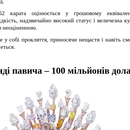
д.
52 карата оцінюється у грошовому еквівале
ідкість, надзвичайно високий статус і величезна к
ом неоціненною.
е у собі прокляття, приносячи нещастя і навіть см
еться.
яді павича – 100 мільйонів дол