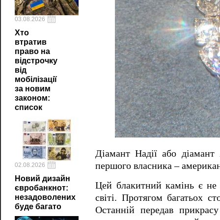
03.08.2026
Хто
втратив
право на
відстрочку
від
мобілізації
за новим
законом:
список
Діамант Надії або діамант
першого власника – американ
02.08.2026
Новий дизайн
Цей блакитний камінь є не
євробанкнот:
світі.
Протягом багатьох ст
незадоволених
буде багато
Останній передав прикрасу