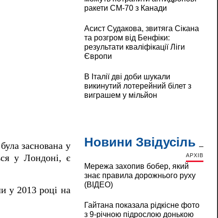
ракети CM-70 з Канади
Асист Судакова, звитяга Сікана
та розгром від Бенфіки:
результати кваліфікації Ліги
Європи
В Італії дві доби шукали
викинутий лотерейний білет з
виграшем у мільйон
Новини Звідусіль
 була заснована у
АРХІВ
ься у Лондоні, є
Мережа захопив бобер, який
знає правила дорожнього руху
(ВІДЕО)
и у 2013 році на
Гайтана показала рідкісне фото
з 9-річною підрослою донькою