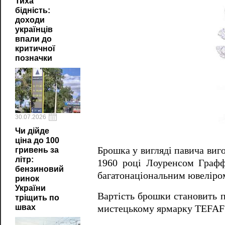
Тиха
бідність:
доходи
українців
впали до
критичної
позначки
30.07.2026
Чи дійде
ціна до 100
Брошка у вигляді павича виго
гривень за
літр:
1960 році Лоуренсом Граф
бензиновий
багатонаціональним ювеліро
ринок
України
Вартість брошки становить п
тріщить по
швах
мистецькому ярмарку TEFAF 