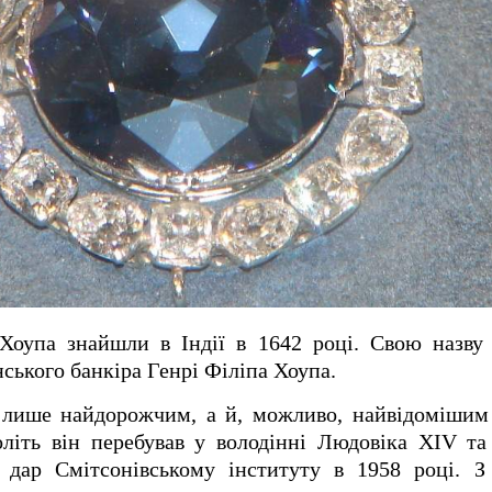
 Хоупа знайшли в Індії в 1642 році.
Свою назву 
ського банкіра Генрі Філіпа Хоупа.
 лише найдорожчим, а й, можливо, найвідомішим
оліть він перебував у володінні Людовіка XIV та
 дар Смітсонівському інституту в 1958 році.
З