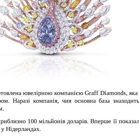
товлена ​​ювелірною компанією Graff Diamonds, яка
фом.
Наразі компанія, чия основна база знаходит
м.
риблизно 100 мільйонів доларів.
Вперше її показал
у Нідерландах.