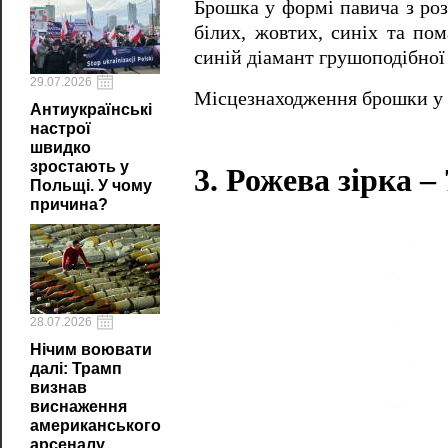
Брошка у формі павича з роз
білих, жовтих, синіх та по
синій діамант грушоподібної
29.07.2026
Місцезнаходження брошки у ц
Антиукраїнські
настрої
швидко
зростають у
3. Рожева зірка –
Польщі. У чому
причина?
28.07.2026
Нічим воювати
далі: Трамп
визнав
виснаження
американського
арсеналу