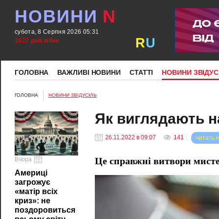
НОВИНИ
N
субота, 8 Серпня 2026 05:31
R
U
1627 днів війни
ГОЛОВНА
ВАЖЛИВІ НОВИНИ
СТАТТІ
НОВИНИ ЗВІДУС
ГОЛОВНА
НОВИНИ ЗВІДУСІЛЬ
Як виглядають н
26.11.2022 в 09:07
141
читать 
Вчора
Це справжні витвори мисте
Америці
загрожує
«матір всіх
криз»: не
поздоровиться