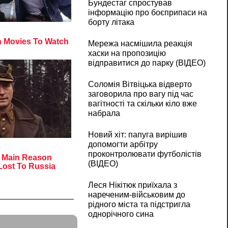
Бундестаг спростував
інформацію про боєприпаси на
борту літака
Мережа насмішила реакція
хаски на пропозицію
відправитися до парку (ВІДЕО)
Соломія Вітвіцька відверто
заговорила про вагу під час
вагітності та скільки кіло вже
набрала
Новий хіт: папуга вирішив
допомогти арбітру
проконтролювати футболістів
(ВІДЕО)
Леся Нікітюк приїхала з
нареченим-військовим до
рідного міста та підстригла
однорічного сина