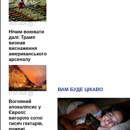
28.07.2026
Нічим воювати
далі: Трамп
визнав
виснаження
американського
арсеналу
27.07.2026
Вогняний
апокаліпсис у
Європі:
вигоріло сотні
тисяч гектарів,
пожежі