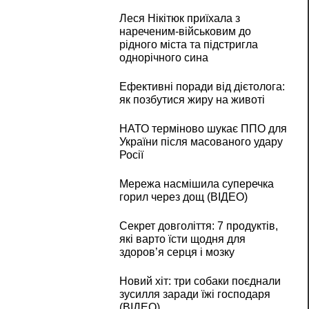
Леся Нікітюк приїхала з
нареченим-військовим до
рідного міста та підстригла
однорічного сина
Ефективні поради від дієтолога:
як позбутися жиру на животі
НАТО терміново шукає ППО для
України після масованого удару
Росії
Мережа насмішила суперечка
горил через дощ (ВІДЕО)
Секрет довголіття: 7 продуктів,
які варто їсти щодня для
здоров’я серця і мозку
Новий хіт: три собаки поєднали
зусилля заради їжі господаря
(ВІДЕО)