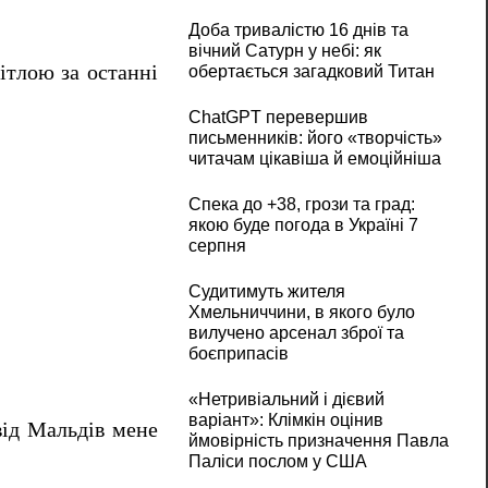
Доба тривалістю 16 днів та
вічний Сатурн у небі: як
ітлою за останні
обертається загадковий Титан
ChatGPT перевершив
письменників: його «творчість»
читачам цікавіша й емоційніша
Спека до +38, грози та град:
якою буде погода в Україні 7
серпня
Судитимуть жителя
Хмельниччини, в якого було
вилучено арсенал зброї та
боєприпасів
«Нетривіальний і дієвий
варіант»: Клімкін оцінив
від Мальдів мене
ймовірність призначення Павла
Паліси послом у США