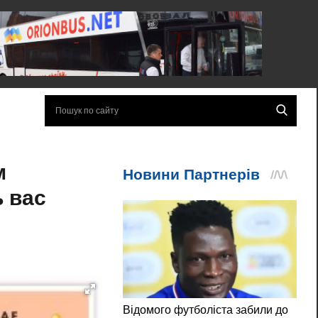
м
ь вас