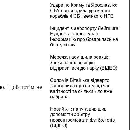
Удари по Криму та Ярославлю:
СБУ підтвердила ураження
кораблів ФСБ і великого НПЗ
Інцидент в аеропорту Лейпцига:
Бундестаг спростував
інформацію про боєприпаси на
борту літака
Мережа насмішила реакція
хаски на пропозицію
відправитися до парку (ВІДЕО)
Соломія Вітвіцька відверто
заговорила про вагу під час
но.
Щоб потім не
вагітності та скільки кіло вже
набрала
Новий хіт: папуга вирішив
допомогти арбітру
проконтролювати футболістів
(ВІДЕО)