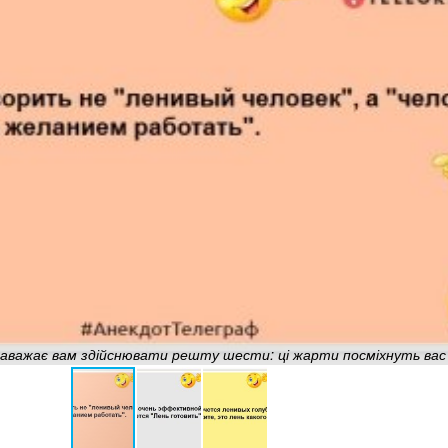
н заважає вам здійснювати решту шести: ці жарти посміхнуть ва