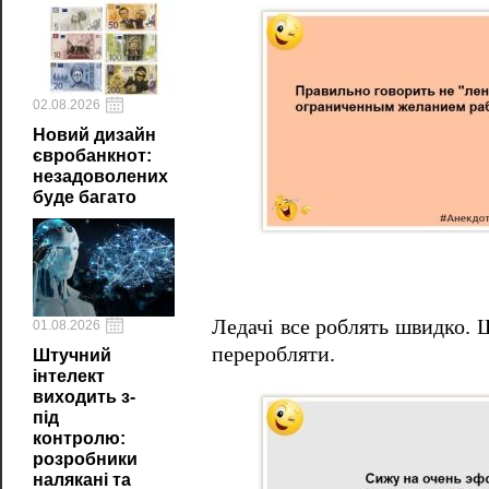
02.08.2026
Новий дизайн
євробанкнот:
незадоволених
буде багато
Ледачі все роблять швидко.
Щ
01.08.2026
переробляти.
Штучний
інтелект
виходить з-
під
контролю:
розробники
налякані та