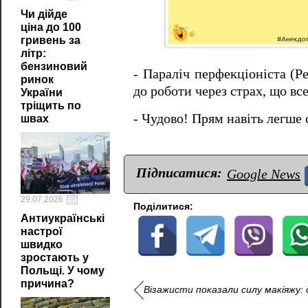
Чи дійде
ціна до 100
гривень за
літр:
бензиновий
- Параліч перфекціоніста (Pe
ринок
до роботи через страх, що все
України
тріщить по
- Чудово!
Прям навіть легше с
швах
Підписатися:
Google News
29.07.2026
Поділитися:
Антиукраїнські
настрої
швидко
зростають у
Польщі. У чому
причина?
Візажисти показали силу макіяжу: 