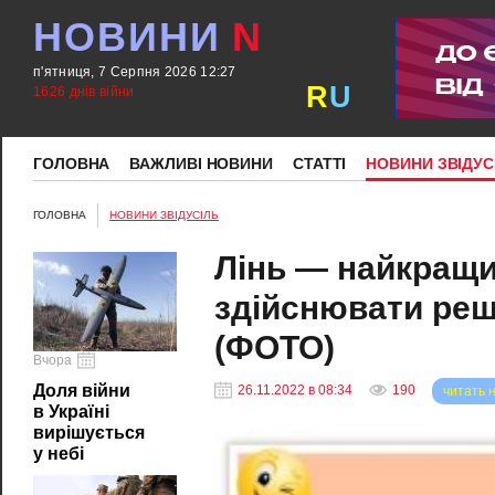
НОВИНИ
N
п'ятниця, 7 Серпня 2026 12:27
R
U
1626 днів війни
ГОЛОВНА
ВАЖЛИВІ НОВИНИ
СТАТТІ
НОВИНИ ЗВІДУС
ГОЛОВНА
НОВИНИ ЗВІДУСІЛЬ
Лінь — найкращий
здійснювати реш
(ФОТО)
Вчора
Доля війни
26.11.2022 в 08:34
190
читать 
в Україні
вирішується
у небі