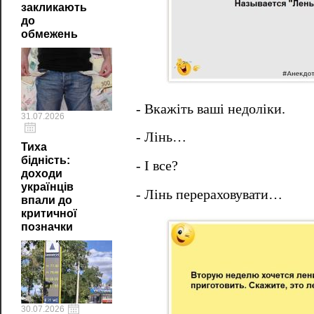
закликають
до
обмежень
- Вкажіть ваші недоліки.
31.07.2026
- Лінь…
Тиха
бідність:
- І все?
доходи
українців
- Лінь перераховувати…
впали до
критичної
позначки
30.07.2026