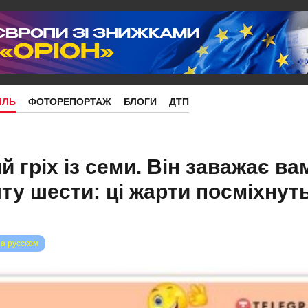
ІЛЬ
ФОТОРЕПОРТАЖ
БЛОГИ
ДТП
 гріх із семи. Він заважає ва
ту шести: ці жарти посміхнут
на русском