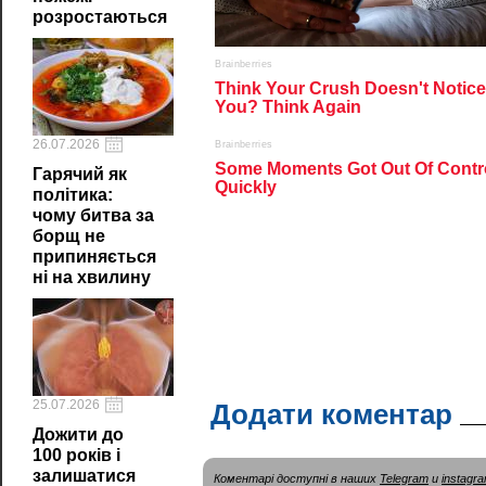
розростаються
26.07.2026
Гарячий як
політика:
чому битва за
борщ не
припиняється
ні на хвилину
25.07.2026
Додати коментар
Дожити до
100 років і
залишатися
Коментарі доступні в наших
Telegram
и
instagr