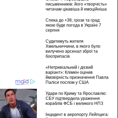
письменників: його «творчість»
читачам цікавіша й емоційніша
Спека до +38, грози та град:
якою буде погода в Україні 7
серпня
Судитимуть жителя
Хмельниччини, в якого було
вилучено арсенал зброї та
боєприпасів
«Нетривіальний і дієвий
варіант»: Клімкін оцінив
ймовірність призначення Павла
Паліси послом у США
Удари по Криму та Ярославлю:
СБУ підтвердила ураження
кораблів ФСБ і великого НПЗ
Інцидент в аеропорту Лейпцига: