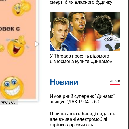
Новини
АРХІВ
Ймовірний суперник "Динамо"
с (ФОТО)
Лінь — найкращий гріх із семи. Він зава
знищує "ДАК 1904" - 6:0
Ціни на авто в Канаді падають,
але вживані електромобілі
стрімко дорожчають