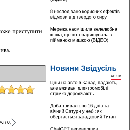
8 несподівано корисних ефектів
відмови від твердого сиру
Мережа насмішила велелюбна
е може приступити
кішка, що потоваришувала з
пійманою мишкою (ВІДЕО)
нива.
Новини Звідусіль
АРХІВ
Ціни на авто в Канаді падають,
але вживані електромобілі
стрімко дорожчають
Доба тривалістю 16 днів та
вічний Сатурн у небі: як
обертається загадковий Титан
(ФОТО)
ChatGPT перевершив