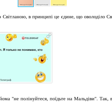
 Світланою, в принципі це єдине, що оволоділо Св
йома "не полінуйтеся, поїдьте на Мальдіви".
Так, 