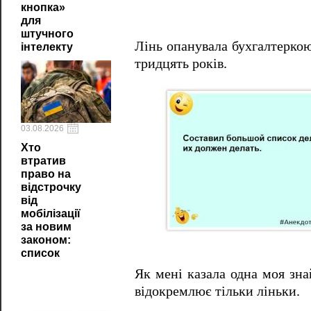
кнопка»
для
штучного
Лінь опанувала бухгалтеркою
інтелекту
тридцять років.
03.08.2026
Хто
втратив
право на
відстрочку
від
мобілізації
за новим
законом:
список
Як мені казала одна моя зна
відокремлює тільки ліньки.