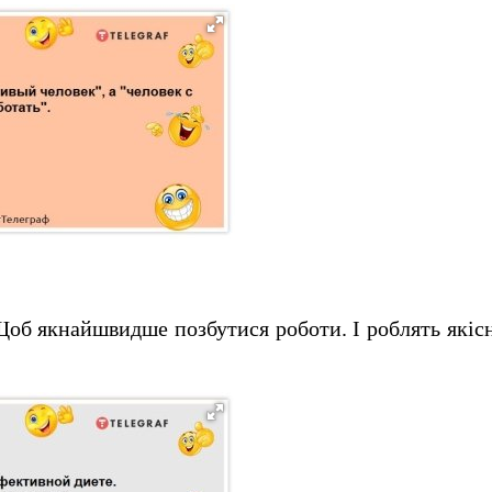
об якнайшвидше позбутися роботи.
І роблять якіс