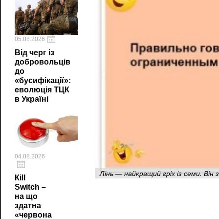
05.08.2026
Від черг із
добровольців
до
«бусифікації»:
еволюція ТЦК
в Україні
04.08.2026
Лінь — найкращий гріх із семи. Ві
Кill
Switch –
на що
здатна
«червона