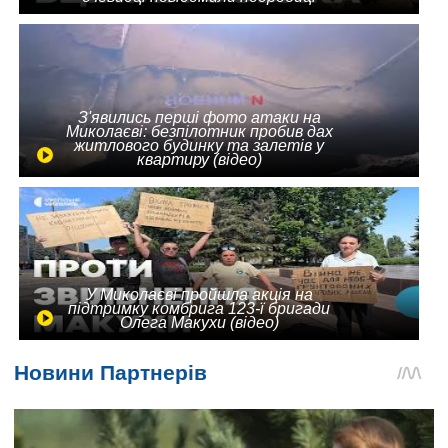
З'явились перші фото атаки на
Миколаєві: безпілотник пробив дах
житлового будинку та залетів у
квартиру (відео)
У Миколаєві пройшла акція на
підтримку комбрига 123-ї бригади
Олега Макухи (відео)