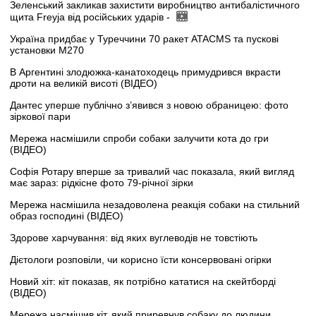
Зеленський закликав захистити виробництво антибалістичного
щита Freyja від російських ударів -
Україна придбає у Туреччини 70 ракет ATACMS та пускові
установки M270
В Аргентині злодюжка-канатоходець примудрився вкрасти
дроти на великій висоті (ВІДЕО)
Дантес уперше публічно з’явився з новою обраницею: фото
зіркової пари
Мережа насмішили спроби собаки залучити кота до гри
(ВІДЕО)
Софія Ротару вперше за тривалий час показала, який вигляд
має зараз: рідкісне фото 79-річної зірки
Мережа насмішила незадоволена реакція собаки на стильний
образ господині (ВІДЕО)
Здорове харчування: від яких вуглеводів не товстіють
Дієтологи розповіли, чи корисно їсти консервовані огірки
Новий хіт: кіт показав, як потрібно кататися на скейтборді
(ВІДЕО)
Мережа насмішив кіт, який приревнув собаку до людини