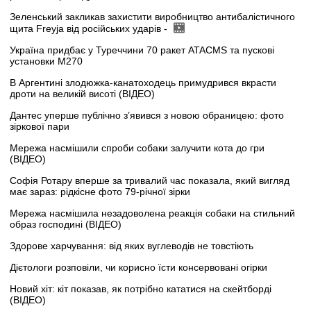
Зеленський закликав захистити виробництво антибалістичного
щита Freyja від російських ударів -
Україна придбає у Туреччини 70 ракет ATACMS та пускові
установки M270
В Аргентині злодюжка-канатоходець примудрився вкрасти
дроти на великій висоті (ВІДЕО)
Дантес уперше публічно з’явився з новою обраницею: фото
зіркової пари
Мережа насмішили спроби собаки залучити кота до гри
(ВІДЕО)
Софія Ротару вперше за тривалий час показала, який вигляд
має зараз: рідкісне фото 79-річної зірки
Мережа насмішила незадоволена реакція собаки на стильний
образ господині (ВІДЕО)
Здорове харчування: від яких вуглеводів не товстіють
Дієтологи розповіли, чи корисно їсти консервовані огірки
Новий хіт: кіт показав, як потрібно кататися на скейтборді
(ВІДЕО)