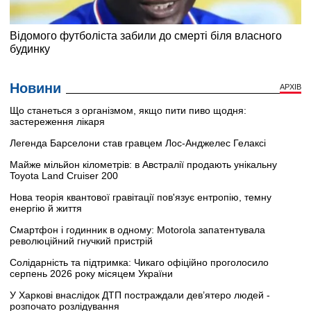
Новини
АРХІВ
Що станеться з організмом, якщо пити пиво щодня:
застереження лікаря
Легенда Барселони став гравцем Лос-Анджелес Гелаксі
Майже мільйон кілометрів: в Австралії продають унікальну
Toyota Land Cruiser 200
Нова теорія квантової гравітації пов'язує ентропію, темну
енергію й життя
Смартфон і годинник в одному: Motorola запатентувала
революційний гнучкий пристрій
Солідарність та підтримка: Чикаго офіційно проголосило
серпень 2026 року місяцем України
У Харкові внаслідок ДТП постраждали дев’ятеро людей -
розпочато розлідування