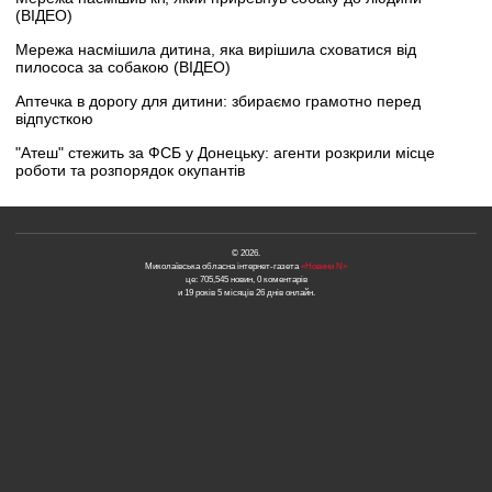
(ВІДЕО)
Мережа насмішила дитина, яка вирішила сховатися від
пилососа за собакою (ВІДЕО)
Аптечка в дорогу для дитини: збираємо грамотно перед
відпусткою
"Атеш" стежить за ФСБ у Донецьку: агенти розкрили місце
роботи та розпорядок окупантів
© 2026.
Миколаївська обласна інтернет-газета
«Новини N»
це: 705,545 новин, 0 коментарів
и 19 років 5 місяців 26 днів онлайн.