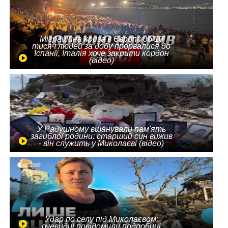
Міграційна криза в Європі: до 10
тисяч людей за добу прорвалися до
Іспанії, Італія хоче закрити кордон
(відео)
У Радушному вшанували пам'ять
загиблої родини: старший син вижив
- він служить у Миколаєві (відео)
Удар по селу під Миколаєвом:
очевидці повідомили подробиці