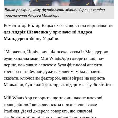
Вацко розкрив, чому футболісти збірної України хотіли
призначення Андреа Мальдери
Коментатор Віктор Вацко сказав, що стало вирішальним
для
Андрія Шевченка
у призначенні
Андреа
Мальдери
в збірну України.
"Маркевич, Йовічевич і Фонсека разом із Мальдерою
були кандидатами. Мій WhatsApp говорить, що, по-
перше, важливим аспектом були фінансові апетити
тренера і штабу, але дуже важливим, можна навіть
сказати, ключовим фактором, який зіграв на користь
Мальдери, був такий фактор, як підтримка футболістів».
Мій WhatsApp говорить, що так чи інакше ключові
гравці збірної висловились за призначення саме
італійця. Деякі джерела говорять, що ключові
футболісти збірної ледь не просили призначити