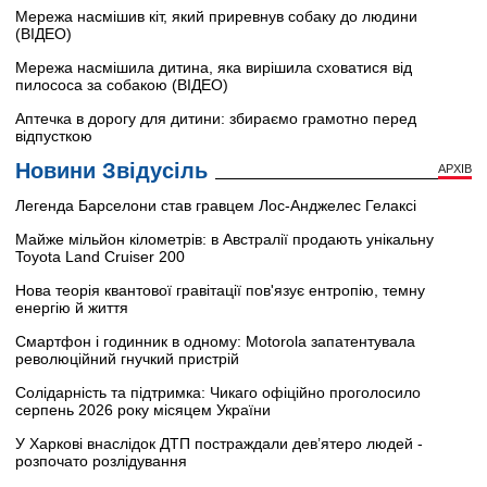
Мережа насмішив кіт, який приревнув собаку до людини
(ВІДЕО)
Мережа насмішила дитина, яка вирішила сховатися від
пилососа за собакою (ВІДЕО)
Аптечка в дорогу для дитини: збираємо грамотно перед
відпусткою
Новини Звідусіль
АРХІВ
Легенда Барселони став гравцем Лос-Анджелес Гелаксі
Майже мільйон кілометрів: в Австралії продають унікальну
Toyota Land Cruiser 200
Нова теорія квантової гравітації пов'язує ентропію, темну
енергію й життя
Смартфон і годинник в одному: Motorola запатентувала
революційний гнучкий пристрій
Солідарність та підтримка: Чикаго офіційно проголосило
серпень 2026 року місяцем України
У Харкові внаслідок ДТП постраждали дев’ятеро людей -
розпочато розлідування