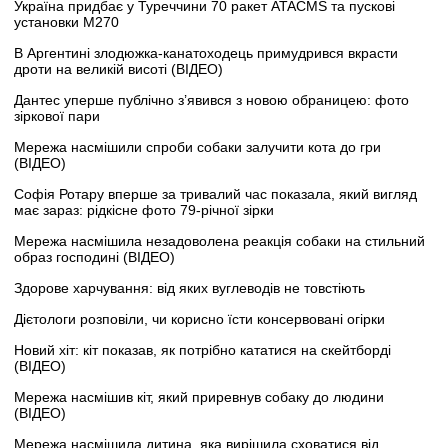
Україна придбає у Туреччини 70 ракет ATACMS та пускові
установки M270
В Аргентині злодюжка-канатоходець примудрився вкрасти
дроти на великій висоті (ВІДЕО)
Дантес уперше публічно з’явився з новою обраницею: фото
зіркової пари
Мережа насмішили спроби собаки залучити кота до гри
(ВІДЕО)
Софія Ротару вперше за тривалий час показала, який вигляд
має зараз: рідкісне фото 79-річної зірки
Мережа насмішила незадоволена реакція собаки на стильний
образ господині (ВІДЕО)
Здорове харчування: від яких вуглеводів не товстіють
Дієтологи розповіли, чи корисно їсти консервовані огірки
Новий хіт: кіт показав, як потрібно кататися на скейтборді
(ВІДЕО)
Мережа насмішив кіт, який приревнув собаку до людини
(ВІДЕО)
Мережа насмішила дитина, яка вирішила сховатися від