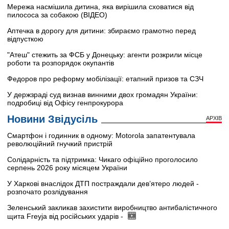
Мережа насмішила дитина, яка вирішила сховатися від
пилососа за собакою (ВІДЕО)
Аптечка в дорогу для дитини: збираємо грамотно перед
відпусткою
"Атеш" стежить за ФСБ у Донецьку: агенти розкрили місце
роботи та розпорядок окупантів
Федоров про реформу мобілізації: етапний призов та СЗЧ
У держзраді суд визнав винними двох громадян України:
подробиці від Офісу генпрокурора
Новини Звідусіль
АРХІВ
Смартфон і годинник в одному: Motorola запатентувала
революційний гнучкий пристрій
Солідарність та підтримка: Чикаго офіційно проголосило
серпень 2026 року місяцем України
У Харкові внаслідок ДТП постраждали дев’ятеро людей -
розпочато розлідування
Зеленський закликав захистити виробництво антибалістичного
щита Freyja від російських ударів -