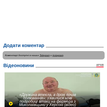
Додати коментар
Коментарі доступні в наших
Telegram
и
instagram
.
Відеоновини
АРХІВ
«Дружина втекла, а дрон почав
полювання»: з'явилися нові
подробиці атаки на фермера з
Миколаївщини у Херсоні (відео)