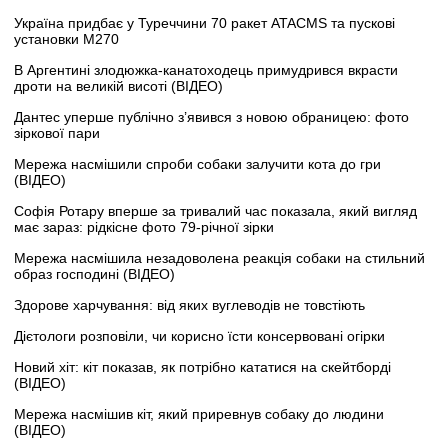
Україна придбає у Туреччини 70 ракет ATACMS та пускові
установки M270
В Аргентині злодюжка-канатоходець примудрився вкрасти
дроти на великій висоті (ВІДЕО)
Дантес уперше публічно з’явився з новою обраницею: фото
зіркової пари
Мережа насмішили спроби собаки залучити кота до гри
(ВІДЕО)
Софія Ротару вперше за тривалий час показала, який вигляд
має зараз: рідкісне фото 79-річної зірки
Мережа насмішила незадоволена реакція собаки на стильний
образ господині (ВІДЕО)
Здорове харчування: від яких вуглеводів не товстіють
Дієтологи розповіли, чи корисно їсти консервовані огірки
Новий хіт: кіт показав, як потрібно кататися на скейтборді
(ВІДЕО)
Мережа насмішив кіт, який приревнув собаку до людини
(ВІДЕО)