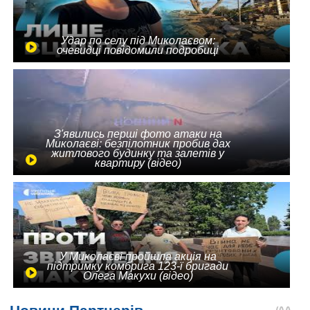
Удар по селу під Миколаєвом:
очевидці повідомили подробиці
З'явились перші фото атаки на
Миколаєві: безпілотник пробив дах
житлового будинку та залетів у
квартиру (відео)
У Миколаєві пройшла акція на
підтримку комбрига 123-ї бригади
Олега Макухи (відео)