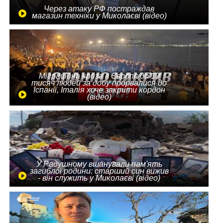
Через атаку РФ постраждав
магазин техніки у Миколаєві (відео)
Міграційна криза в Європі: до 10
тисяч людей за добу прорвалися до
Іспанії, Італія хоче закрити кордон
(відео)
У Радушному вшанували пам'ять
загиблої родини: старший син вижив
- він служить у Миколаєві (відео)