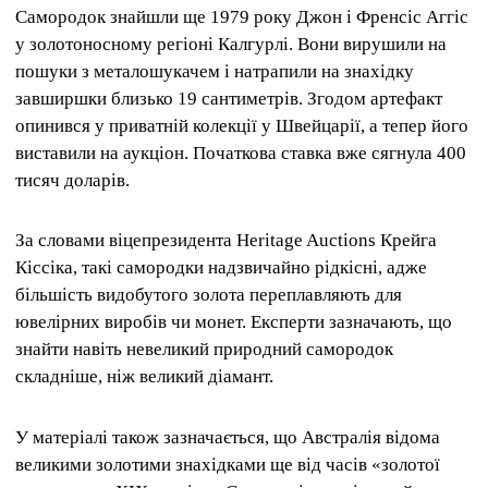
Самородок знайшли ще 1979 року Джон і Френсіс Аггіс
у золотоносному регіоні Калгурлі. Вони вирушили на
пошуки з металошукачем і натрапили на знахідку
завширшки близько 19 сантиметрів. Згодом артефакт
опинився у приватній колекції у Швейцарії, а тепер його
виставили на аукціон. Початкова ставка вже сягнула 400
тисяч доларів.
За словами віцепрезидента Heritage Auctions Крейга
Кіссіка, такі самородки надзвичайно рідкісні, адже
більшість видобутого золота переплавляють для
ювелірних виробів чи монет. Експерти зазначають, що
знайти навіть невеликий природний самородок
складніше, ніж великий діамант.
У матеріалі також зазначається, що Австралія відома
великими золотими знахідками ще від часів «золотої