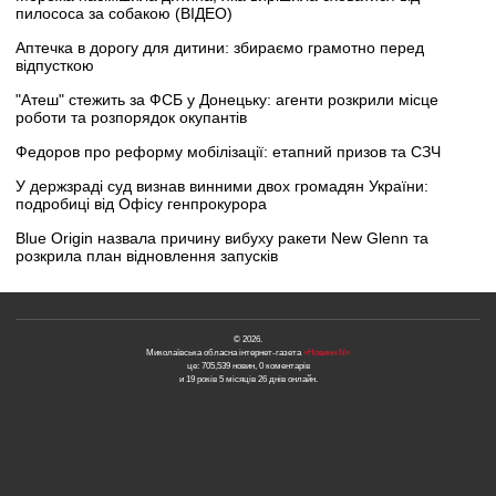
пилососа за собакою (ВІДЕО)
Аптечка в дорогу для дитини: збираємо грамотно перед
відпусткою
"Атеш" стежить за ФСБ у Донецьку: агенти розкрили місце
роботи та розпорядок окупантів
Федоров про реформу мобілізації: етапний призов та СЗЧ
У держзраді суд визнав винними двох громадян України:
подробиці від Офісу генпрокурора
Blue Origin назвала причину вибуху ракети New Glenn та
розкрила план відновлення запусків
© 2026.
Миколаївська обласна інтернет-газета
«Новини N»
це: 705,539 новин, 0 коментарів
и 19 років 5 місяців 26 днів онлайн.