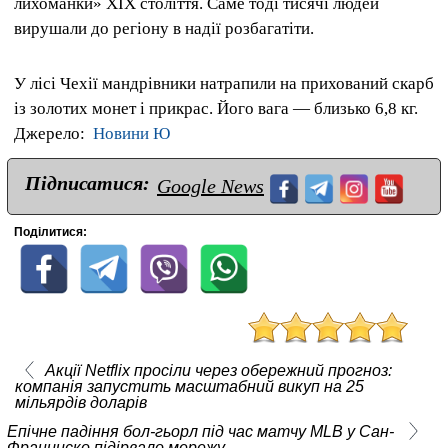
лихоманки» XIX століття. Саме тоді тисячі людей
вирушали до регіону в надії розбагатіти.
У лісі Чехії мандрівники натрапили на прихований скарб
із золотих монет і прикрас. Його вага — близько 6,8 кг.
Джерело:
Новини Ю
Підписатися:
Google News
Поділитися:
Акції Netflix просіли через обережний прогноз:
компанія запустить масштабний викуп на 25
мільярдів доларів
Епічне падіння бол-гьорл під час матчу MLB у Сан-
Франциско підірвало мережу