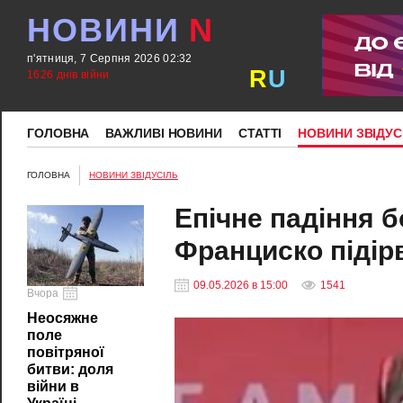
НОВИНИ
N
п'ятниця, 7 Серпня 2026 02:32
R
U
1626 днів війни
ГОЛОВНА
ВАЖЛИВІ НОВИНИ
СТАТТІ
НОВИНИ ЗВІДУС
ГОЛОВНА
НОВИНИ ЗВІДУСІЛЬ
Епічне падіння б
Франциско підір
09.05.2026 в 15:00
1541
Вчора
Неосяжне
поле
повітряної
битви: доля
війни в