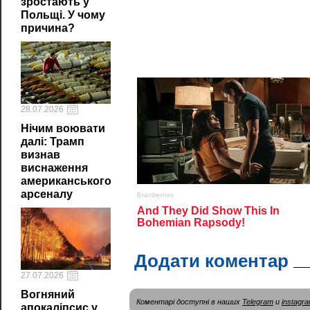
зростають у
Польщі. У чому
причина?
28.07.2026
Нічим воювати
далі: Трамп
визнав
виснаження
американського
арсеналу
Додати коментар
27.07.2026
Вогняний
Коментарі доступні в наших
Telegram
и
instagr
апокаліпсис у