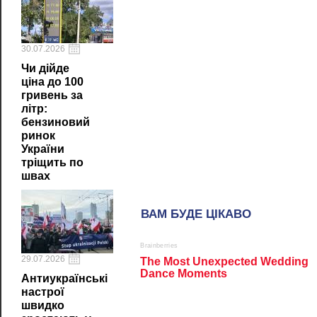
30.07.2026
Чи дійде
ціна до 100
гривень за
літр:
бензиновий
ринок
України
тріщить по
швах
29.07.2026
Антиукраїнські
настрої
швидко