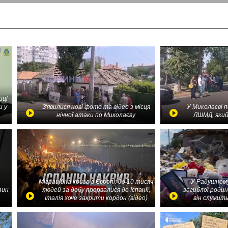
иці
и у
З'явилися нові фото та відео з місця
У Миколаєві 
нічної атаки по Миколаєву
ЛШМД, який
Міграційна криза в Європі: до 10 тисяч
У Радушному
зин
людей за добу прорвалися до Іспанії,
загиблої родин
Італія хоче закрити кордон (відео)
він служить