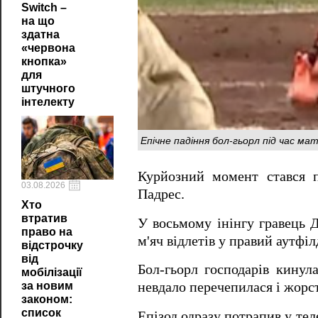
Switch –
на що
здатна
«червона
кнопка»
для
штучного
інтелекту
Епічне падіння бол-гьорл під час м
Курйозний момент стався 
03.08.2026
Падрес.
Хто
втратив
У восьмому інінгу гравець 
право на
м'яч відлетів у правий аутфіл
відстрочку
від
Бол-гьорл господарів кинула
мобілізації
за новим
невдало перечепилася і жорст
законом:
список
Епізод одразу потрапив у тел