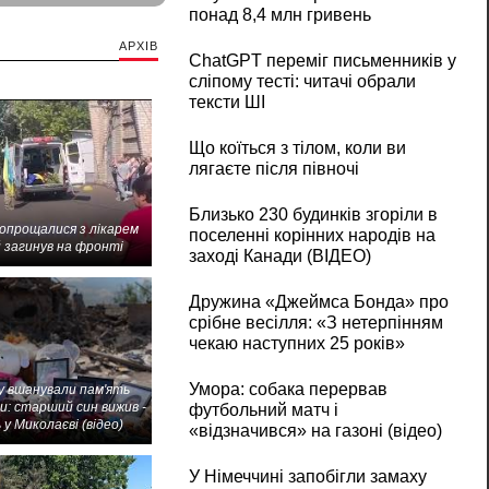
понад 8,4 млн гривень
АРХІВ
ChatGPT переміг письменників у
сліпому тесті: читачі обрали
тексти ШІ
Що коїться з тілом, коли ви
лягаєте після півночі
Близько 230 будинків згоріли в
попрощалися з лікарем
поселенні корінних народів на
 загинув на фронті
заході Канади (ВІДЕО)
Дружина «Джеймса Бонда» про
срібне весілля: «З нетерпінням
чекаю наступних 25 років»
Умора: собака перервав
 вшанували пам'ять
и: старший син вижив -
футбольний матч і
 у Миколаєві (відео)
«відзначився» на газоні (відео)
У Німеччині запобігли замаху