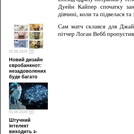
Дуейн Кайпер спочатку зан
дівчині, коли та підвелася т
Сам матч склався для Джайа
пітчер Логан Вебб пропустив 
02.08.2026
Новий дизайн
євробанкнот:
незадоволених
буде багато
01.08.2026
Штучний
інтелект
виходить з-