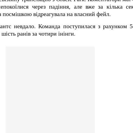
епокоїлися через падіння, але вже за кілька се
а з посмішкою відреагувала на власний фейл.
нтс невдало. Команда поступилася з рахунком 5:
шість ранiв за чотири інінги.