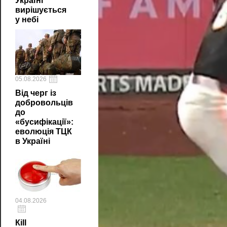
Україні
вирішується
у небі
05.08.2026
Від черг із
добровольців
до
«бусифікації»:
еволюція ТЦК
в Україні
04.08.2026
Кill