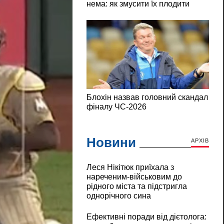
Новини
АРХІВ
Леся Нікітюк приїхала з
нареченим-військовим до
рідного міста та підстригла
однорічного сина
Ефективні поради від дієтолога: