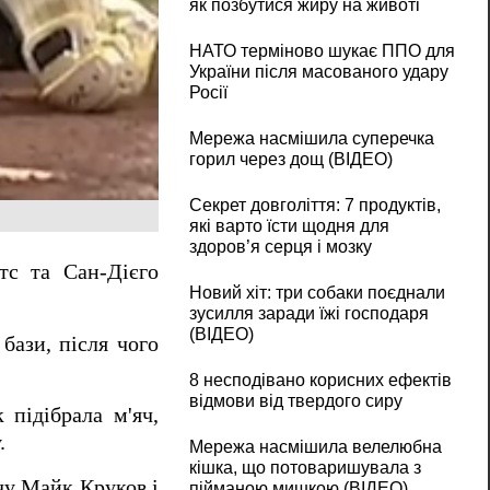
як позбутися жиру на животі
НАТО терміново шукає ППО для
України після масованого удару
Росії
Мережа насмішила суперечка
горил через дощ (ВІДЕО)
Секрет довголіття: 7 продуктів,
які варто їсти щодня для
здоров’я серця і мозку
с та Сан-Дієго
Новий хіт: три собаки поєднали
зусилля заради їжі господаря
(ВІДЕО)
бази, після чого
8 несподівано корисних ефектів
відмови від твердого сиру
 підібрала м'яч,
.
Мережа насмішила велелюбна
кішка, що потоваришувала з
тчу Майк Круков і
пійманою мишкою (ВІДЕО)