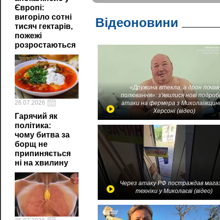
Європі:
вигоріло сотні
Відеоновини
тисяч гектарів,
пожежі
розростаються
«Дружина втекла, а дрон почав
полювання»: з'явилися нові подроб
26.07.2026
атаки на фермера з Миколаївщин
Херсоні (відео)
Гарячий як
політика:
чому битва за
борщ не
припиняється
ні на хвилину
Через атаку РФ постраждав мага
техніки у Миколаєві (відео)