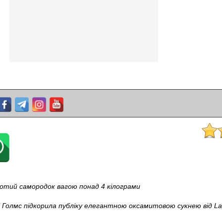
отий самородок вагою понад 4 кілограми
 Голмс підкорила публіку елегантною оксамитовою сукнею від La