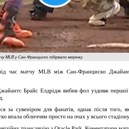
атчу MLB у Сан-Франциско підірвало мережу
під час матчу MLB між Сан-Франциско Джайант
Джайантс Брайс Елдрідж вибив фол уздовж першої 
д.
ся за сувеніром для фанатів, однак після того, як
ко впала обличчям просто на очах у всього стадіону
евізійну трансляцію з Oracle Park. Коментатори ма