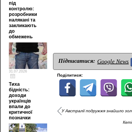
під
контролю:
розробники
налякані та
закликають
до
обмежень
Підписатися:
Google News
31.07.2026
Поділитися:
Тиха
бідність:
доходи
українців
впали до
У Австралії подружжя знайшло зол
критичної
позначки
Кеті