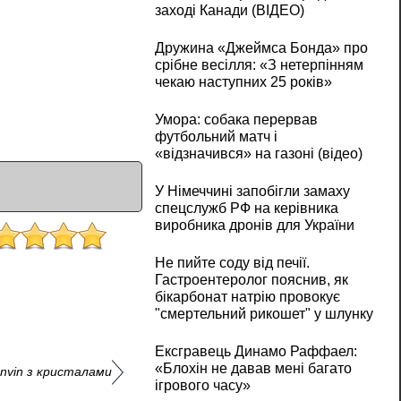
заході Канади (ВІДЕО)
Дружина «Джеймса Бонда» про
срібне весілля: «З нетерпінням
чекаю наступних 25 років»
Умора: собака перервав
футбольний матч і
«відзначився» на газоні (відео)
У Німеччині запобігли замаху
спецслужб РФ на керівника
виробника дронів для України
Не пийте соду від печії.
Гастроентеролог пояснив, як
бікарбонат натрію провокує
"смертельний рикошет" у шлунку
Ексгравець Динамо Раффаел:
«Блохін не давав мені багато
nvin з кристалами
ігрового часу»