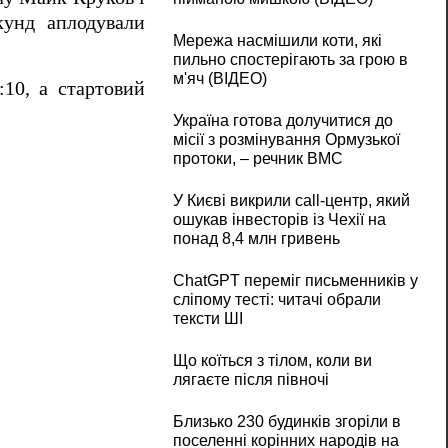
кунд аплодували
Мережа насмішили коти, які
пильно спостерігають за грою в
м'яч (ВІДЕО)
10, а стартовий
Україна готова долучитися до
місії з розмінування Ормузької
протоки, – речник ВМС
У Києві викрили call-центр, який
ошукав інвесторів із Чехії на
понад 8,4 млн гривень
ChatGPT переміг письменників у
сліпому тесті: читачі обрали
тексти ШІ
Що коїться з тілом, коли ви
лягаєте після півночі
Близько 230 будинків згоріли в
поселенні корінних народів на