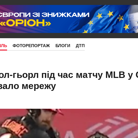
ІЛЬ
ФОТОРЕПОРТАЖ
БЛОГИ
ДТП
ол-гьорл під час матчу MLB у 
вало мережу