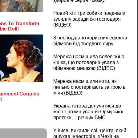
здоров’я серця і мозку
Новий хіт: три собаки поєднали
зусилля заради їжі господаря
(ВІДЕО)
8 несподівано корисних ефектів
відмови від твердого сиру
Мережа насмішила велелюбна
кішка, що потоваришувала з
пійманою мишкою (ВІДЕО)
Мережа насмішили коти, які
пильно спостерігають за грою в
м'яч (ВІДЕО)
Україна готова долучитися до
місії з розмінування Ормузької
протоки, – речник ВМС
У Києві викрили call-центр, який
ошукав інвесторів із Чехії на