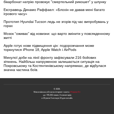
бікарбонат натрію провокує "смертельний рикошет" у шлунку
Ексгравець Динамо Раффаел: «Блохін не давав мені багато
ігрового часу»
Прототип Hyundai Tucson ледь не згорів під час випробувань у
горах
Мозок “оживає” від новизни: що варто змінити у повсякденному
житті
Apple готує нове підвищення цін: подорожчання може
торкнутися iPhone 18, Apple Watch і AirPods
Минулої доби на лінії фронту зафіксували 216 бойових
зіткнень. Найбільш напруженою залишається ситуація на
Покровському та Костянтинівському напрямках, де відбулася
значна частина боїв.
© 2026.
Миколаївська обласна інтернет-газета
«Новини N»
це: 705,352 новин, 0 коментарів
и 19 років 5 місяців 24 дня онлайн.