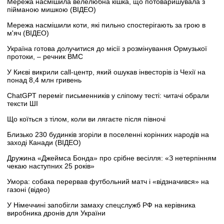
Мережа насмішила велелюбна кішка, що потоваришувала з
пійманою мишкою (ВІДЕО)
Мережа насмішили коти, які пильно спостерігають за грою в
м'яч (ВІДЕО)
Україна готова долучитися до місії з розмінування Ормузької
протоки, – речник ВМС
У Києві викрили call-центр, який ошукав інвесторів із Чехії на
понад 8,4 млн гривень
ChatGPT переміг письменників у сліпому тесті: читачі обрали
тексти ШІ
Що коїться з тілом, коли ви лягаєте після півночі
Близько 230 будинків згоріли в поселенні корінних народів на
заході Канади (ВІДЕО)
Дружина «Джеймса Бонда» про срібне весілля: «З нетерпінням
чекаю наступних 25 років»
Умора: собака перервав футбольний матч і «відзначився» на
газоні (відео)
У Німеччині запобігли замаху спецслужб РФ на керівника
виробника дронів для України