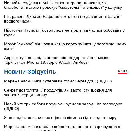
Не пийте соду від печії. Гастроентеролог пояснив, як
бікарбонат натрію провокує "смертельний рикошет" у шлунку
Ексгравець Динамо Раффаел: «Блохін не давав мені багато
ігрового часу»
Прототип Hyundai Tucson ледь не згорів під час випробувань у
горах
Мозок “оживає” від новизни: що варто змінити у повсякденному
житті
Apple готує нове підвищення цін: подорожчання може
торкнутися iPhone 18, Apple Watch і AirPods
Новини Звідусіль
АРХІВ
Мережа насмішила суперечка горил через дощ (ВІДЕО)
Секрет довголіття: 7 продуктів, які варто їсти щодня для
здоров’я серця і мозку
Новий хіт: три собаки поєднали зусилля заради їжі господаря
(ВІДЕО)
8 несподівано корисних ефектів відмови від твердого сиру
Мережа насмішила велелюбна кішка, що потоваришувала з