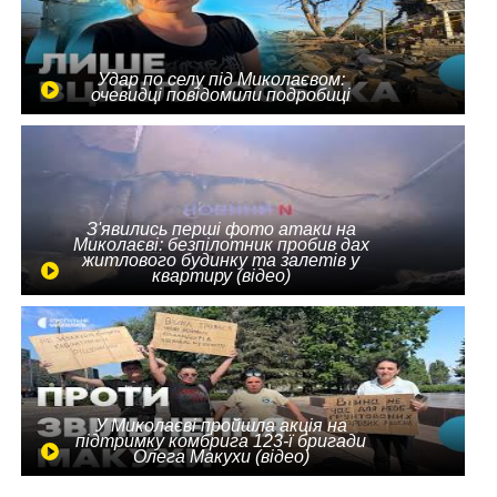
Удар по селу під Миколаєвом:
очевидці повідомили подробиці
З'явились перші фото атаки на
Миколаєві: безпілотник пробив дах
житлового будинку та залетів у
квартиру (відео)
У Миколаєві пройшла акція на
підтримку комбрига 123-ї бригади
Олега Макухи (відео)