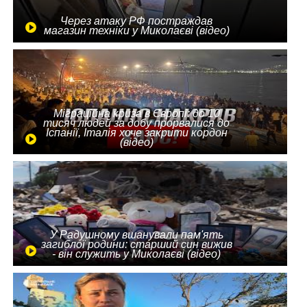
Через атаку РФ постраждав
магазин техніки у Миколаєві (відео)
Міграційна криза в Європі: до 10
тисяч людей за добу прорвалися до
Іспанії, Італія хоче закрити кордон
(відео)
У Радушному вшанували пам'ять
загиблої родини: старший син вижив
- він служить у Миколаєві (відео)