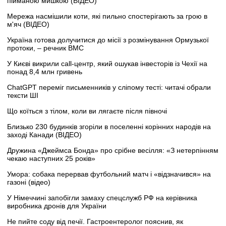
пійманою мишкою (ВІДЕО)
Мережа насмішили коти, які пильно спостерігають за грою в
м'яч (ВІДЕО)
Україна готова долучитися до місії з розмінування Ормузької
протоки, – речник ВМС
У Києві викрили call-центр, який ошукав інвесторів із Чехії на
понад 8,4 млн гривень
ChatGPT переміг письменників у сліпому тесті: читачі обрали
тексти ШІ
Що коїться з тілом, коли ви лягаєте після півночі
Близько 230 будинків згоріли в поселенні корінних народів на
заході Канади (ВІДЕО)
Дружина «Джеймса Бонда» про срібне весілля: «З нетерпінням
чекаю наступних 25 років»
Умора: собака перервав футбольний матч і «відзначився» на
газоні (відео)
У Німеччині запобігли замаху спецслужб РФ на керівника
виробника дронів для України
Не пийте соду від печії. Гастроентеролог пояснив, як