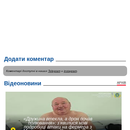
Додати коментар
Коментарі доступні в наших
Telegram
и
instagram
.
Відеоновини
АРХІВ
«Дружина втекла, а дрон почав
полювання»: з'явилися нові
подробиці атаки на фермера з