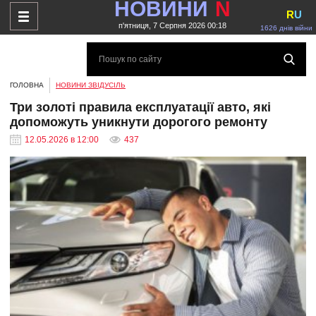
НОВИНИ
N
R
U
п'ятниця, 7 Серпня 2026 00:18
1626 днів війни
ГОЛОВНА
НОВИНИ ЗВІДУСІЛЬ
Три золоті правила експлуатації авто, які
допоможуть уникнути дорогого ремонту
12.05.2026 в 12:00
437