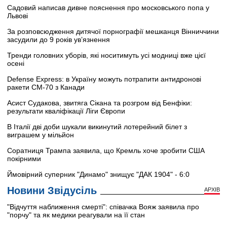
Садовий написав дивне пояснення про московського попа у
Львові
За розповсюдження дитячої порнографії мешканця Вінниччини
засудили до 9 років ув’язнення
Тренди головних уборів, які носитимуть усі модниці вже цієї
осені
Defense Express: в Україну можуть потрапити антидронові
ракети CM-70 з Канади
Асист Судакова, звитяга Сікана та розгром від Бенфіки:
результати кваліфікації Ліги Європи
В Італії дві доби шукали викинутий лотерейний білет з
виграшем у мільйон
Соратниця Трампа заявила, що Кремль хоче зробити США
покірними
Ймовірний суперник "Динамо" знищує "ДАК 1904" - 6:0
Новини Звідусіль
АРХІВ
"Відчуття наближення смерті": співачка Вояж заявила про
"порчу" та як медики реагували на її стан