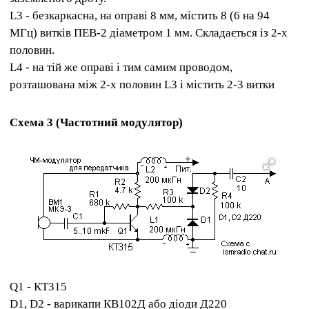
L3 - безкаркасна, на оправі 8 мм, містить 8 (6 на 94
МГц) витків ПЕВ-2 діаметром 1 мм. Складається із 2-х
половин.
L4 - на тій же оправі і тим самим проводом,
розташована між 2-х половин L3 і містить 2-3 витки
Схема 3 (Частотний модулятор)
Q1 - КТ315
D1, D2 - варикапи КВ102Д або діоди Д220