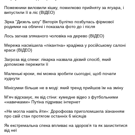
Пожежники виловили кішку, помилково прийняту за ягуара, і
випустили її в ліс (ВІДЕО)
Зірка "Дизель шоу" Вікторія Булітко позбулась фірмової
родимки на обличчі і показала фото до і після
Лось загнав зляканого чоловіка на дерево (ВІДЕО)
Мережа насмішила «пікантна» крадіжка у російському салоні
краси (ВІДЕО)
Загроза від спеки: лікарка назвала дієвий спосіб, який
допоможе пережити її
Маленькі кроки, які можна зробити сьогодні, щоб почати
худнути
Мінісумки більше не в моді: який тренд прийшов їм на зміну
М'яч відскакує, як від стіни: кумедне відео з футбольними
«навичками» Путіна підриває інтернет
«Не могла навіть йти»: Дорофєєва приголомшила зізнанням
про свій стан протягом останніх 6 місяців
Як екстремальна спека впливає на здоров’я та як захиститися
від неї