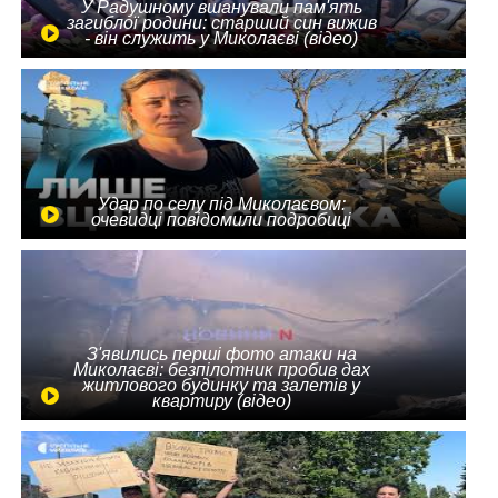
У Радушному вшанували пам'ять
загиблої родини: старший син вижив
- він служить у Миколаєві (відео)
Удар по селу під Миколаєвом:
очевидці повідомили подробиці
З'явились перші фото атаки на
Миколаєві: безпілотник пробив дах
житлового будинку та залетів у
квартиру (відео)