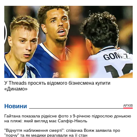
Новини
АРХІВ
Гайтана показала рідкісне фото з 9-річною підрослою донькою
на пляжі: який вигляд має Сапфір-Ніколь
"Відчуття наближення смерті": співачка Вояж заявила про
"порчу" та як медики реагували на її стан