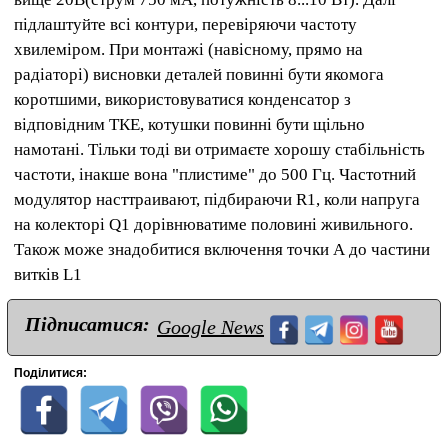
підлаштуйте всі контури, перевіряючи частоту
хвилеміром. При монтажі (навісному, прямо на
радіаторі) висновки деталей повинні бути якомога
коротшими, використовуватися конденсатор з
відповідним ТКЕ, котушки повинні бути щільно
намотані. Тільки тоді ви отримаєте хорошу стабільність
частоти, інакше вона "плистиме" до 500 Гц. Частотний
модулятор насттраивают, підбираючи R1, коли напруга
на колекторі Q1 дорівнюватиме половині живильного.
Також може знадобитися включення точки А до частини
витків L1
Підписатися:
Google News
Поділитися: