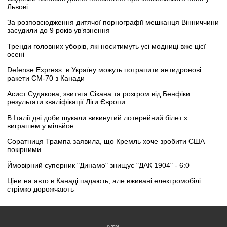
Львові
За розповсюдження дитячої порнографії мешканця Вінниччини
засудили до 9 років ув’язнення
Тренди головних уборів, які носитимуть усі модниці вже цієї
осені
Defense Express: в Україну можуть потрапити антидронові
ракети CM-70 з Канади
Асист Судакова, звитяга Сікана та розгром від Бенфіки:
результати кваліфікації Ліги Європи
В Італії дві доби шукали викинутий лотерейний білет з
виграшем у мільйон
Соратниця Трампа заявила, що Кремль хоче зробити США
покірними
Ймовірний суперник "Динамо" знищує "ДАК 1904" - 6:0
Ціни на авто в Канаді падають, але вживані електромобілі
стрімко дорожчають