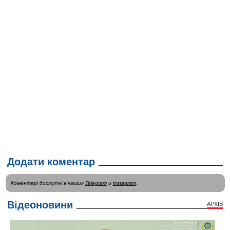
Додати коментар
Коментарі доступні в наших
Telegram
и
instagram
.
Відеоновини
АРХІВ