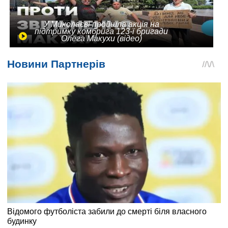
У Миколаєві пройшла акція на
підтримку комбрига 123-ї бригади
Олега Макухи (відео)