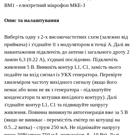
ВМ1 - електретний мікрофон МКЕ-3
Опис та налаштування
Виберіть одну з 2-х високочастотних схем (залежно від
приймача) і з'єднайте її з модулятором в точці А. Далі як
навантаження підключіть до антени і загального дроту 2
лампи 6,3 (0.22 А), з'єднані послідовно. Підключіть
живлення 5 В. Вимкніть контур L1, C1, замість нього
подайте на вхід сигнал із УКХ генератора. Перевірте
хвилеміром частоту вихідного сигналу (якщо його
немає або вона не як з генератора - підлаштуйте
конденсатори та котушки вихідного контуру). Далі
з'єднайте контур L1, C1 та підвищуйте напругу
живлення. Повинна виникнути автогенерація вже за 5 В
(якщо не виникає - перемістіть емітер по котушці на
0.5...2 витка) - струм 250 мА. Не піднімайте напругу
вище 20В(струм 750 мА, потужність 8...10 Вт). Далі