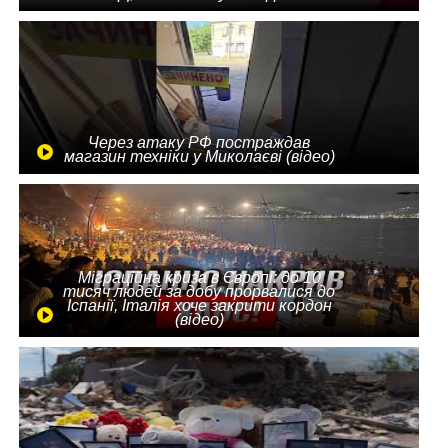
Через атаку РФ постраждав
магазин техніки у Миколаєві (відео)
Міграційна криза в Європі: до 10
тисяч людей за добу прорвалися до
Іспанії, Італія хоче закрити кордон
(відео)