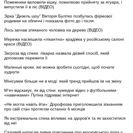
Пожежники виловили кішку, помилково прийняту за ягуара, і
випустили її в ліс (ВІДЕО)
Зірка "Дизель шоу" Вікторія Булітко позбулась фірмової
родимки на обличчі і показала фото до і після
Лось загнав зляканого чоловіка на дерево (ВІДЕО)
Мережа насмішила «пікантна» крадіжка у російському салоні
краси (ВІДЕО)
Загроза від спеки: лікарка назвала дієвий спосіб, який
допоможе пережити її
Маленькі кроки, які можна зробити сьогодні, щоб почати
худнути
Мінісумки більше не в моді: який тренд прийшов їм на зміну
М'яч відскакує, як від стіни: кумедне відео з футбольними
«навичками» Путіна підриває інтернет
«Не могла навіть йти»: Дорофєєва приголомшила зізнанням
про свій стан протягом останніх 6 місяців
Як екстремальна спека впливає на здоров’я та як захиститися
від неї
Садовий написав дивне пояснення про московського попа у