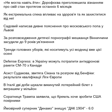
«Не могла навіть йти»: Дорофєєва приголомшила зізнанням
про свій стан протягом останніх 6 місяців
Як екстремальна спека впливає на здоров’я та як захиститися
від неї
Садовий написав дивне пояснення про московського попа у
Львові
За розповсюдження дитячої порнографії мешканця Вінниччини
засудили до 9 років ув’язнення
Тренди головних уборів, які носитимуть усі модниці вже цієї
осені
Defense Express: в Україну можуть потрапити антидронові
ракети CM-70 з Канади
Асист Судакова, звитяга Сікана та розгром від Бенфіки:
результати кваліфікації Ліги Європи
В Італії дві доби шукали викинутий лотерейний білет з
виграшем у мільйон
Соратниця Трампа заявила, що Кремль хоче зробити США
покірними
Ймовірний суперник "Динамо" знищує "ДАК 1904" - 6:0