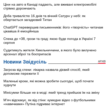
Ціни на авто в Канаді падають, але вживані електромобілі
стрімко дорожчають
Доба тривалістю 16 днів та вічний Сатурн у небі: як
обертається загадковий Титан
ChatGPT перевершив письменників: його «творчість» читачам
цікавіша й емоційніша
Спека до +38, грози та град: якою буде погода в Україні 7
серпня
Судитимуть жителя Хмельниччини, в якого було вилучено
арсенал зброї та боєприпасів
Новини Звідусіль
АРХІВ
Загроза від спеки: лікарка назвала дієвий спосіб, який
допоможе пережити її
Маленькі кроки, які можна зробити сьогодні, щоб почати
худнути
Мінісумки більше не в моді: який тренд прийшов їм на зміну
М'яч відскакує, як від стіни: кумедне відео з футбольними
«навичками» Путіна підриває інтернет