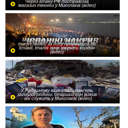
Через атаку РФ постраждав
магазин техніки у Миколаєві (відео)
Міграційна криза в Європі: до 10
тисяч людей за добу прорвалися до
Іспанії, Італія хоче закрити кордон
(відео)
У Радушному вшанували пам'ять
загиблої родини: старший син вижив
- він служить у Миколаєві (відео)