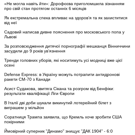
«Не могла навіть йти»: Дорофєєва приголомшила зізнанням
про свій стан протягом останніх 6 місяців
Як екстремальна спека впливає на здоров’я та як захиститися
від неї
Садовий написав дивне пояснення про московського попа у
Львові
За розповсюдження дитячої порнографії мешканця Вінниччини
засудили до 9 років ув’язнення
Тренди головних уборів, які носитимуть усі модниці вже цієї
осені
Defense Express: в Україну можуть потрапити антидронові
ракети CM-70 з Канади
Асист Судакова, звитяга Сікана та розгром від Бенфіки:
результати кваліфікації Ліги Європи
В Італії дві доби шукали викинутий лотерейний білет з
виграшем у мільйон
Соратниця Трампа заявила, що Кремль хоче зробити США
покірними
Ймовірний суперник "Динамо" знищує "ДАК 1904" - 6:0