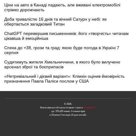
Ціни на авто в Канаді падають, але вживані електромобілі
стрімко дорожчають
Доба тривалістю 16 днів та вічний Сатурн у небі: як
обертається загадковий Титан
ChatGPT перевершив письменників: його «творчість» читачам
цікавіша й емоційніша
Спека до +38, грози та град: якою буде погода в Україні 7
серпня
Судитимуть жителя Хмельниччини, в якого було вилучено
арсенал зброї та боєприпасів
«Нетривіальний і дієвий варіант»: Клімкін оцінив ймовірність
призначення Павла Паліси послом у США
© 2026.
Миколаївська обласна інтернет-газета
«Новини N»
це: 705,425 новин, 0 коментарів
и 19 років 5 місяців 24 дня онлайн.