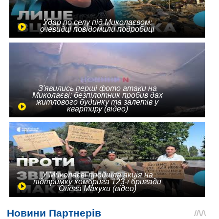
Удар по селу під Миколаєвом:
очевидці повідомили подробиці
З'явились перші фото атаки на
Миколаєві: безпілотник пробив дах
житлового будинку та залетів у
квартиру (відео)
У Миколаєві пройшла акція на
підтримку комбрига 123-ї бригади
Олега Макухи (відео)