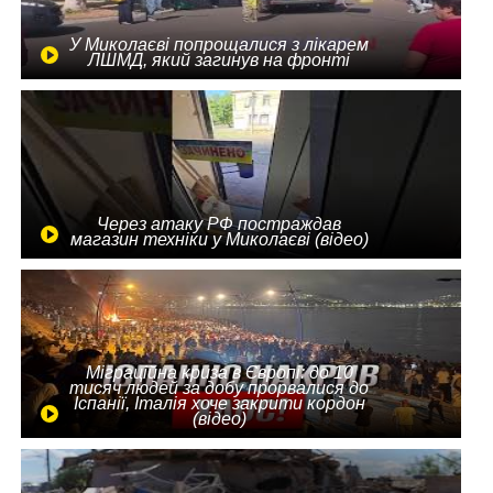
У Миколаєві попрощалися з лікарем
ЛШМД, який загинув на фронті
Через атаку РФ постраждав
магазин техніки у Миколаєві (відео)
Міграційна криза в Європі: до 10
тисяч людей за добу прорвалися до
Іспанії, Італія хоче закрити кордон
(відео)