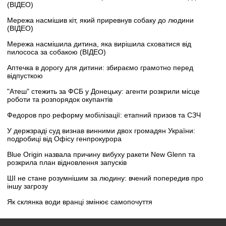
(ВІДЕО)
Мережа насмішив кіт, який приревнув собаку до людини
(ВІДЕО)
Мережа насмішила дитина, яка вирішила сховатися від
пилососа за собакою (ВІДЕО)
Аптечка в дорогу для дитини: збираємо грамотно перед
відпусткою
"Атеш" стежить за ФСБ у Донецьку: агенти розкрили місце
роботи та розпорядок окупантів
Федоров про реформу мобілізації: етапний призов та СЗЧ
У держзраді суд визнав винними двох громадян України:
подробиці від Офісу генпрокурора
Blue Origin назвала причину вибуху ракети New Glenn та
розкрила план відновлення запусків
ШІ не стане розумнішим за людину: вчений попередив про
іншу загрозу
Як склянка води вранці змінює самопочуття