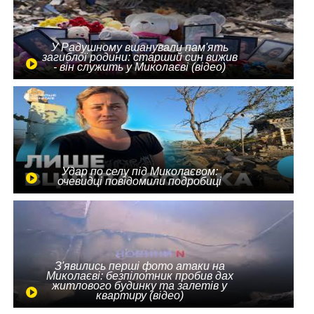
У Радушному вшанували пам'ять
загиблої родини: старший син вижив
- він служить у Миколаєві (відео)
Удар по селу під Миколаєвом:
очевидці повідомили подробиці
З'явились перші фото атаки на
Миколаєві: безпілотник пробив дах
житлового будинку та залетів у
квартиру (відео)