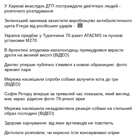
У Харкові внаслідок ДТП постраждали дев’ятеро людей -
розпочато розлідування
Зеленський закликав захистити виробництво антибалістичного
щита Freyja від російських ударів -
Україна придбає у Туреччини 70 ракет ATACMS та пускові
установки M270
В Аргентині злодюжка-канатоходець примудрився вкрасти
дроти на великій висоті (ВІДЕО)
Дантес уперше публічно з’явився з новою обраницею: фото
зіркової пари
Мережа насмішили спроби собаки залучити кота до гри
(ВІДЕО)
Софія Ротару вперше за тривалий час показала, який вигляд
має зараз: рідкісне фото 79-річної зірки
Мережа насмішила незадоволена реакція собаки на стильний
образ господині (ВІДЕО)
Здорове харчування: від яких вуглеводів не товстіють
Дієтологи розповіли, чи корисно їсти консервовані огірки