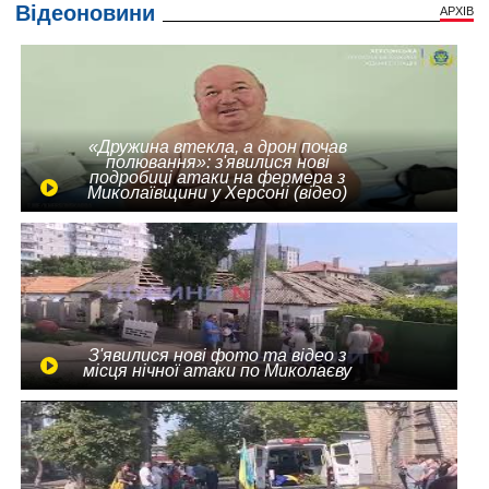
Відеоновини
АРХІВ
«Дружина втекла, а дрон почав
полювання»: з'явилися нові
подробиці атаки на фермера з
Миколаївщини у Херсоні (відео)
З'явилися нові фото та відео з
місця нічної атаки по Миколаєву