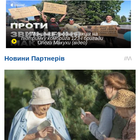
У Миколаєві пройшла акція на
підтримку комбрига 123-ї бригади
Олега Макухи (відео)