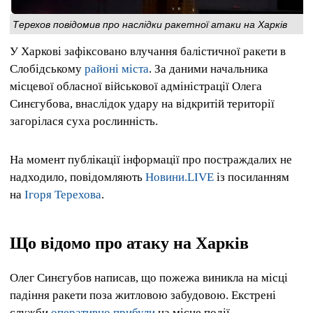
Терехов повідомив про наслідки ракетної атаки на Харків
У Харкові зафіксовано влучання балістичної ракети в
Слобідському
районі міста
. За даними начальника
місцевої обласної військової адміністрації Олега
Синєгубова, внаслідок удару на відкритій території
загорілася суха рослинність.
На момент публікації інформації про постраждалих не
надходило, повідомляють
Новини.LIVE
із посиланням
на
Ігоря Терехова
.
Що відомо про атаку на Харків
Олег Синєгубов написав, що пожежа виникла на місці
падіння ракети поза житловою забудовою. Екстрені
служби
оперативно прибули
на місце події