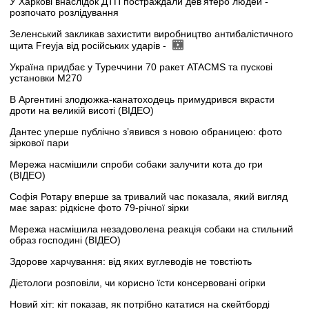
У Харкові внаслідок ДТП постраждали дев’ятеро людей -
розпочато розлідування
Зеленський закликав захистити виробництво антибалістичного
щита Freyja від російських ударів -
Україна придбає у Туреччини 70 ракет ATACMS та пускові
установки M270
В Аргентині злодюжка-канатоходець примудрився вкрасти
дроти на великій висоті (ВІДЕО)
Дантес уперше публічно з’явився з новою обраницею: фото
зіркової пари
Мережа насмішили спроби собаки залучити кота до гри
(ВІДЕО)
Софія Ротару вперше за тривалий час показала, який вигляд
має зараз: рідкісне фото 79-річної зірки
Мережа насмішила незадоволена реакція собаки на стильний
образ господині (ВІДЕО)
Здорове харчування: від яких вуглеводів не товстіють
Дієтологи розповіли, чи корисно їсти консервовані огірки
Новий хіт: кіт показав, як потрібно кататися на скейтборді