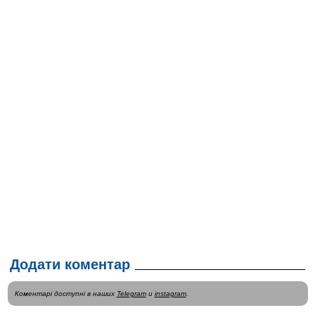
Додати коментар
Коментарі доступні в наших
Telegram
и
instagram
.