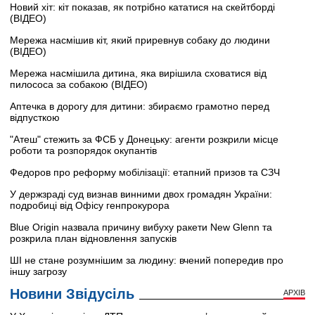
Новий хіт: кіт показав, як потрібно кататися на скейтборді
(ВІДЕО)
Мережа насмішив кіт, який приревнув собаку до людини
(ВІДЕО)
Мережа насмішила дитина, яка вирішила сховатися від
пилососа за собакою (ВІДЕО)
Аптечка в дорогу для дитини: збираємо грамотно перед
відпусткою
"Атеш" стежить за ФСБ у Донецьку: агенти розкрили місце
роботи та розпорядок окупантів
Федоров про реформу мобілізації: етапний призов та СЗЧ
У держзраді суд визнав винними двох громадян України:
подробиці від Офісу генпрокурора
Blue Origin назвала причину вибуху ракети New Glenn та
розкрила план відновлення запусків
ШІ не стане розумнішим за людину: вчений попередив про
іншу загрозу
Новини Звідусіль
АРХІВ