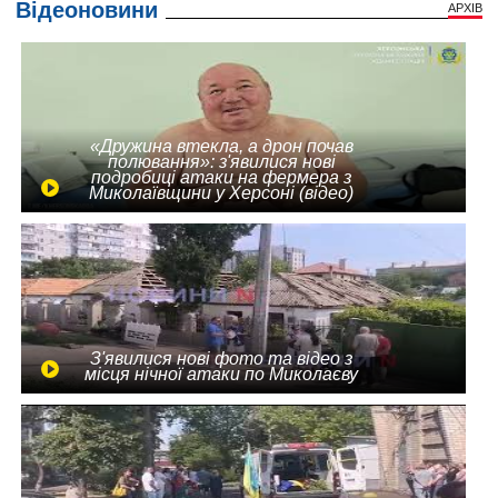
Відеоновини
АРХІВ
«Дружина втекла, а дрон почав
полювання»: з'явилися нові
подробиці атаки на фермера з
Миколаївщини у Херсоні (відео)
З'явилися нові фото та відео з
місця нічної атаки по Миколаєву