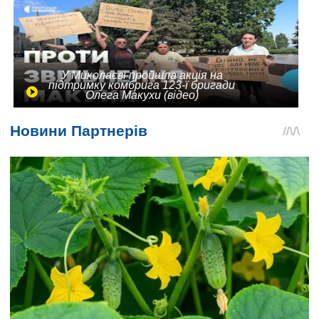
У Миколаєві пройшла акція на
підтримку комбрига 123-ї бригади
Олега Макухи (відео)