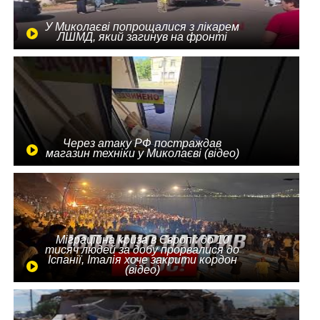
У Миколаєві попрощалися з лікарем
ЛШМД, який загинув на фронті
Через атаку РФ постраждав
магазин техніки у Миколаєві (відео)
Міграційна криза в Європі: до 10
тисяч людей за добу прорвалися до
Іспанії, Італія хоче закрити кордон
(відео)