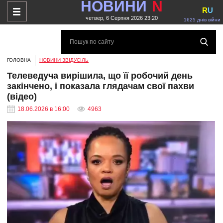
НОВИНИ
N
R
U
четвер, 6 Серпня 2026 23:20
1625 днів війни
ГОЛОВНА
НОВИНИ ЗВІДУСІЛЬ
Телеведуча вирішила, що її робочий день
закінчено, і показала глядачам свої пахви
(відео)
18.06.2026 в 16:00
4963