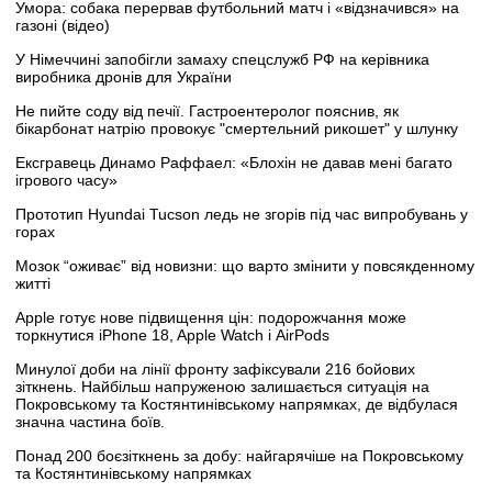
Умора: собака перервав футбольний матч і «відзначився» на
газоні (відео)
У Німеччині запобігли замаху спецслужб РФ на керівника
виробника дронів для України
Не пийте соду від печії. Гастроентеролог пояснив, як
бікарбонат натрію провокує "смертельний рикошет" у шлунку
Ексгравець Динамо Раффаел: «Блохін не давав мені багато
ігрового часу»
Прототип Hyundai Tucson ледь не згорів під час випробувань у
горах
Мозок “оживає” від новизни: що варто змінити у повсякденному
житті
Apple готує нове підвищення цін: подорожчання може
торкнутися iPhone 18, Apple Watch і AirPods
Минулої доби на лінії фронту зафіксували 216 бойових
зіткнень. Найбільш напруженою залишається ситуація на
Покровському та Костянтинівському напрямках, де відбулася
значна частина боїв.
Понад 200 боєзіткнень за добу: найгарячіше на Покровському
та Костянтинівському напрямках