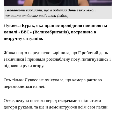
Телеведуча вирішила, що її робочий день закінчено, і
показала глядачам свої пахви (відео)
Луквеса Бурак, яка працює провідною новиною на
каналі «BBC» (Великобританія), потрапила в
незручну ситуацію.
Жінка надто передчасно вирішила, що її робочий день
закінчився і прийняла розслаблену позу, потягнувшись і
піднявши руки вгору.
Ось тільки Луквес не очікувала, що камера раптово
перемикнеться на неї.
Отже, ведуча постала перед глядачами з піднятими
догори руками, та ще й демонструючи всім свої пахви.