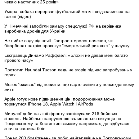
чекаю наступних 25 років»
Умора: собака перервав футбольний матч і «відзначився» на
газоні (відео)
У Німеччині запобігли замаху спецслужб РФ на керівника
виробника дронів для України
Не пийте соду від печії. Гастроентеролог пояснив, як
бікарбонат натрію провокує "смертельний рикошет" у шлунку
Ексгравець Динамо Раффаел: «Блохін не давав мені багато
ігрового часу»
Прототип Hyundai Tucson ледь не згорів під час випробувань у
горах
Мозок “оживає” від новизни: що варто змінити у повсякденному
житті
Apple готує нове підвищення цін: подорожчання може
торкнутися iPhone 18, Apple Watch і AirPods
Минулої доби на лінії фронту зафіксували 216 бойових
зіткнень. Найбільш напруженою залишається ситуація на
Покровському та Костянтинівському напрямках, де відбулася
значна частина боїв.
Понад 200 боєзіткнень за добу: найгарячіше на Покровському