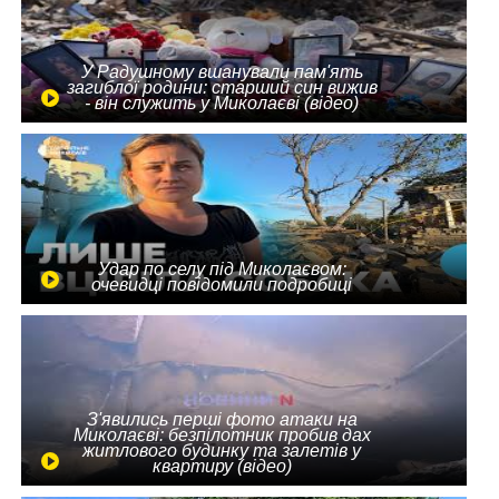
У Радушному вшанували пам'ять
загиблої родини: старший син вижив
- він служить у Миколаєві (відео)
Удар по селу під Миколаєвом:
очевидці повідомили подробиці
З'явились перші фото атаки на
Миколаєві: безпілотник пробив дах
житлового будинку та залетів у
квартиру (відео)