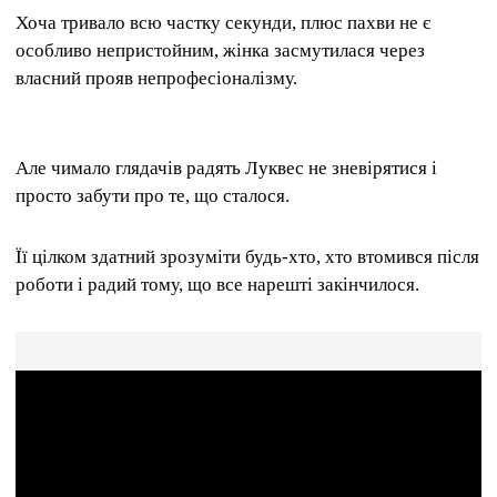
Хоча тривало всю частку секунди, плюс пахви не є
особливо непристойним, жінка засмутилася через
власний прояв непрофесіоналізму.
Але чимало глядачів радять Луквес не зневірятися і
просто забути про те, що сталося.
Її цілком здатний зрозуміти будь-хто, хто втомився після
роботи і радий тому, що все нарешті закінчилося.