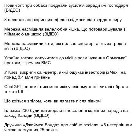
Новий хіт: три собаки поєднали зусилля заради їжі господаря
(ВІДЕО)
8 несподівано корисних ефектів відмови від твердого сиру
Мережа насмішила велелюбна кішка, що потоваришувала з
пійманою мишкою (ВІДЕО)
Мережа насмішили коти, які пильно спостерігають за грою в
м'яч (ВІДЕО)
Україна готова долучитися до місії з розмінування Ормузької
протоки, – речник ВМС
У Києві викрили call-центр, який ошукав інвесторів із Чехії на
понад 8,4 млн гривень
ChatGPT переміг письменників у сліпому тесті: читачі обрали
тексти ШІ
Що коїться з тілом, коли ви лягаєте після півночі
Близько 230 будинків згоріли в поселенні корінних народів на
заході Канади (ВІДЕО)
Дружина «Джеймса Бонда» про срібне весілля: «З нетерпінням
чекаю наступних 25 років»