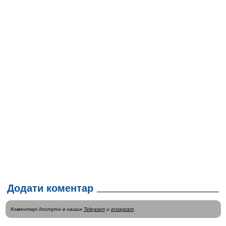
Додати коментар
Коментарі доступні в наших
Telegram
и
instagram
.