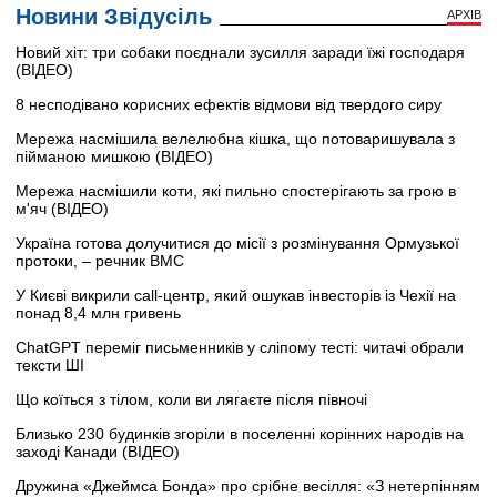
Новини Звідусіль
АРХІВ
Новий хіт: три собаки поєднали зусилля заради їжі господаря
(ВІДЕО)
8 несподівано корисних ефектів відмови від твердого сиру
Мережа насмішила велелюбна кішка, що потоваришувала з
пійманою мишкою (ВІДЕО)
Мережа насмішили коти, які пильно спостерігають за грою в
м'яч (ВІДЕО)
Україна готова долучитися до місії з розмінування Ормузької
протоки, – речник ВМС
У Києві викрили call-центр, який ошукав інвесторів із Чехії на
понад 8,4 млн гривень
ChatGPT переміг письменників у сліпому тесті: читачі обрали
тексти ШІ
Що коїться з тілом, коли ви лягаєте після півночі
Близько 230 будинків згоріли в поселенні корінних народів на
заході Канади (ВІДЕО)
Дружина «Джеймса Бонда» про срібне весілля: «З нетерпінням