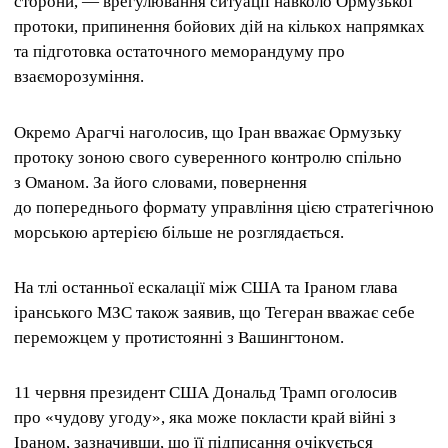
сторони, — врегулювання ситуації навколо Ормузької
протоки, припинення бойових дій на кількох напрямках
та підготовка остаточного меморандуму про
взаєморозуміння.
Окремо Арагчі наголосив, що Іран вважає Ормузьку
протоку зоною свого суверенного контролю спільно
з Оманом. За його словами, повернення
до попереднього формату управління цією стратегічною
морською артерією більше не розглядається.
На тлі останньої ескалації між США та Іраном глава
іранського МЗС також заявив, що Тегеран вважає себе
переможцем у протистоянні з Вашингтоном.
11 червня президент США Дональд Трамп оголосив
про «чудову угоду», яка може покласти край війні з
Іраном, зазначивши, що її підписання очікується