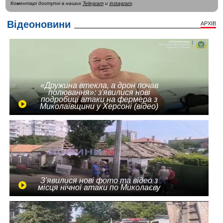
Коментарі доступні в наших
Telegram
и
instagram
.
Відеоновини
АРХІВ
«Дружина втекла, а дрон почав
полювання»: з'явилися нові
подробиці атаки на фермера з
Миколаївщини у Херсоні (відео)
З'явилися нові фото та відео з
місця нічної атаки по Миколаєву