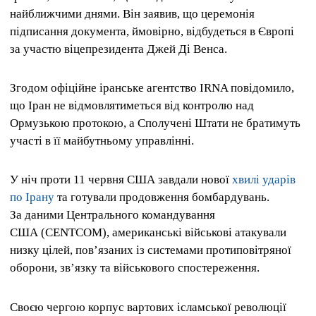
найближчими днями. Він заявив, що церемонія
підписання документа, ймовірно, відбудеться в Європі
за участю віцепрезидента Джей Ді Венса.
Згодом офіційне іранське агентство IRNA повідомило,
що Іран не відмовлятиметься від контролю над
Ормузькою протокою, а Сполучені Штати не братимуть
участі в її майбутньому управлінні.
У ніч проти 11 червня США завдали нової
хвилі ударів
по Ірану
та готували продовження бомбардувань.
За даними Центрального командування
США (CENTCOM), американські військові атакували
низку цілей, пов’язаних із системами протиповітряної
оборони, зв’язку та військового спостереження.
Своєю чергою корпус вартових ісламської революції