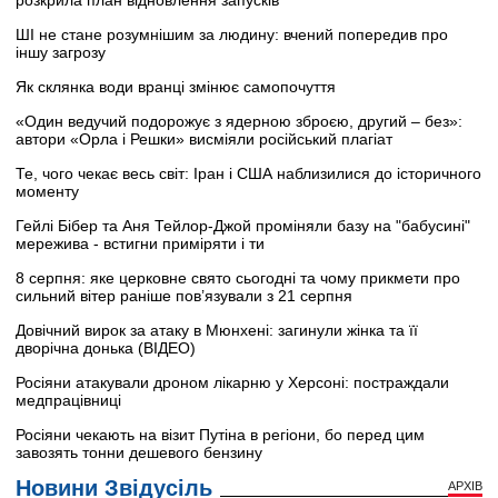
розкрила план відновлення запусків
ШІ не стане розумнішим за людину: вчений попередив про
іншу загрозу
Як склянка води вранці змінює самопочуття
«Один ведучий подорожує з ядерною зброєю, другий – без»:
автори «Орла і Решки» висміяли російський плагіат
Те, чого чекає весь світ: Іран і США наблизилися до історичного
моменту
Гейлі Бібер та Аня Тейлор-Джой проміняли базу на "бабусині"
мережива - встигни приміряти і ти
8 серпня: яке церковне свято сьогодні та чому прикмети про
сильний вітер раніше пов’язували з 21 серпня
Довічний вирок за атаку в Мюнхені: загинули жінка та її
дворічна донька (ВІДЕО)
Росіяни атакували дроном лікарню у Херсоні: постраждали
медпрацівниці
Росіяни чекають на візит Путіна в регіони, бо перед цим
завозять тонни дешевого бензину
Новини Звідусіль
АРХІВ