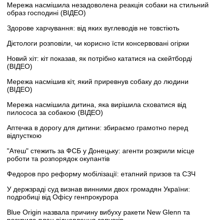
Мережа насмішила незадоволена реакція собаки на стильний
образ господині (ВІДЕО)
Здорове харчування: від яких вуглеводів не товстіють
Дієтологи розповіли, чи корисно їсти консервовані огірки
Новий хіт: кіт показав, як потрібно кататися на скейтборді
(ВІДЕО)
Мережа насмішив кіт, який приревнув собаку до людини
(ВІДЕО)
Мережа насмішила дитина, яка вирішила сховатися від
пилососа за собакою (ВІДЕО)
Аптечка в дорогу для дитини: збираємо грамотно перед
відпусткою
"Атеш" стежить за ФСБ у Донецьку: агенти розкрили місце
роботи та розпорядок окупантів
Федоров про реформу мобілізації: етапний призов та СЗЧ
У держзраді суд визнав винними двох громадян України:
подробиці від Офісу генпрокурора
Blue Origin назвала причину вибуху ракети New Glenn та