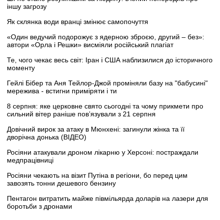
іншу загрозу
Як склянка води вранці змінює самопочуття
«Один ведучий подорожує з ядерною зброєю, другий – без»:
автори «Орла і Решки» висміяли російський плагіат
Те, чого чекає весь світ: Іран і США наблизилися до історичного
моменту
Гейлі Бібер та Аня Тейлор-Джой проміняли базу на "бабусині"
мережива - встигни приміряти і ти
8 серпня: яке церковне свято сьогодні та чому прикмети про
сильний вітер раніше пов’язували з 21 серпня
Довічний вирок за атаку в Мюнхені: загинули жінка та її
дворічна донька (ВІДЕО)
Росіяни атакували дроном лікарню у Херсоні: постраждали
медпрацівниці
Росіяни чекають на візит Путіна в регіони, бо перед цим
завозять тонни дешевого бензину
Пентагон витратить майже півмільярда доларів на лазери для
боротьби з дронами