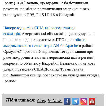
Ірану (КВІР) заявив, що вдарив 12 балістичними
ракетами по місцю розташування американських
винищувачів F-35, F-15 і F-16 в Йорданії.
Напередодні між США та Іраном сталася
ескалація.
Американські військові завдали ударів по
іранських радарах і системах ППО після
збиття
американського гелікоптера AH-64 Apache
в районі
Ормузької протоки. У відповідь Тегеран заявив про
ракетно-дронні атаки на американські цілі в регіоні,
зокрема по об'єктах у Бахрейні. Незважаючи на нові
удари, президент США Дональд Трамп заявив,
що Вашингтон усе ще розраховує на укладення угоди з
Іраном.
Підписатися:
Google News