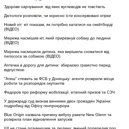
Здорове харчування: від яких вуглеводів не товстіють
Дієтологи розповіли, чи корисно їсти консервовані огірки
Новий хіт: кіт показав, як потрібно кататися на скейтборді
(ВІДЕО)
Мережа насмішив кіт, який приревнув собаку до людини
(ВІДЕО)
Мережа насмішила дитина, яка вирішила сховатися від
пилососа за собакою (ВІДЕО)
Аптечка в дорогу для дитини: збираємо грамотно перед
відпусткою
"Атеш" стежить за ФСБ у Донецьку: агенти розкрили місце
роботи та розпорядок окупантів
Федоров про реформу мобілізації: етапний призов та СЗЧ
У держзраді суд визнав винними двох громадян України:
подробиці від Офісу генпрокурора
Blue Origin назвала причину вибуху ракети New Glenn та
розкрила план відновлення запусків
ШІ не стане розумнішим за людину: вчений попередив про