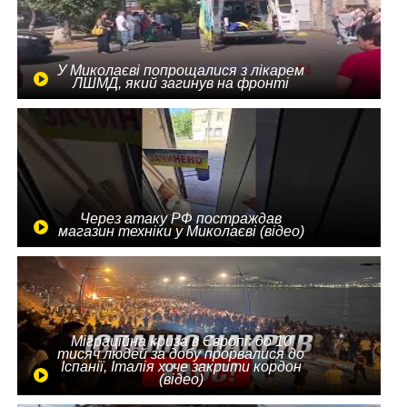
У Миколаєві попрощалися з лікарем
ЛШМД, який загинув на фронті
Через атаку РФ постраждав
магазин техніки у Миколаєві (відео)
Міграційна криза в Європі: до 10
тисяч людей за добу прорвалися до
Іспанії, Італія хоче закрити кордон
(відео)