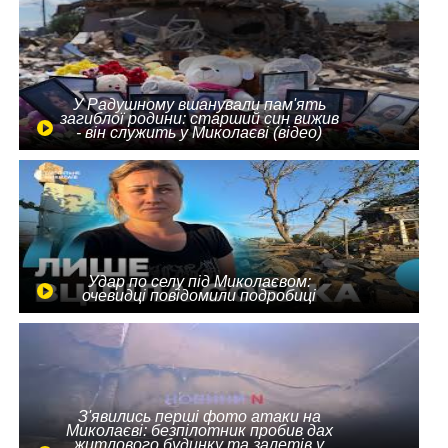
У Радушному вшанували пам'ять
загиблої родини: старший син вижив
- він служить у Миколаєві (відео)
Удар по селу під Миколаєвом:
очевидці повідомили подробиці
З'явились перші фото атаки на
Миколаєві: безпілотник пробив дах
житлового будинку та залетів у