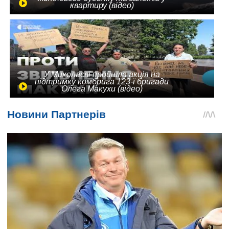
квартиру (відео)
У Миколаєві пройшла акція на
підтримку комбрига 123-ї бригади
Олега Макухи (відео)