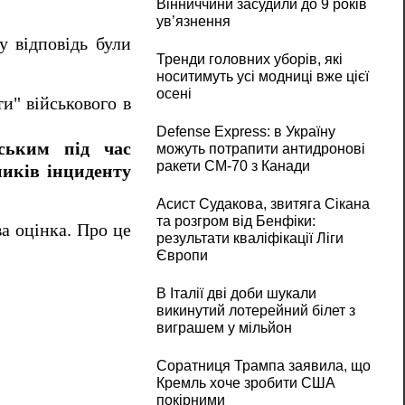
Вінниччини засудили до 9 років
ув’язнення
у відповідь були
Тренди головних уборів, які
носитимуть усі модниці вже цієї
осені
и" військового в
Defense Express: в Україну
ським під час
можуть потрапити антидронові
ракети CM-70 з Канади
ників інциденту
Асист Судакова, звитяга Сікана
та розгром від Бенфіки:
ва оцінка. Про це
результати кваліфікації Ліги
Європи
В Італії дві доби шукали
викинутий лотерейний білет з
виграшем у мільйон
Соратниця Трампа заявила, що
Кремль хоче зробити США
покірними