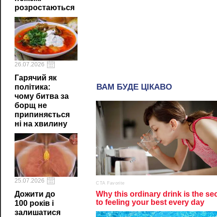
розростаються
26.07.2026
Гарячий як
політика:
чому битва за
борщ не
припиняється
ні на хвилину
25.07.2026
Дожити до
100 років і
залишатися