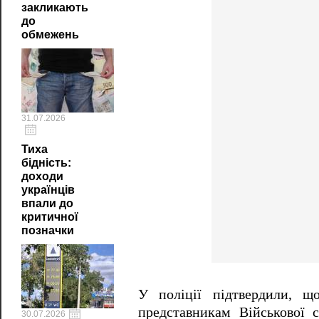
закликають
до
обмежень
31.07.2026
Тиха
бідність:
доходи
українців
впали до
критичної
позначки
У поліції підтвердили, щ
представникам Військової 
30.07.2026