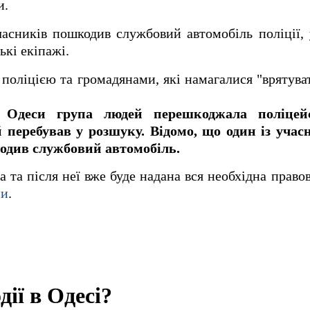
и.
асників пошкодив службовий автомобіль поліції, 
ькі екіпажі.
 поліцією та громадянами, які намагалися "врятуват
 Одеси група людей перешкоджала поліцей
 перебував у розшуку. Відомо, що один із учас
див службовий автомобіль.
 та після неї вже буде надана вся необхідна право
ни
.
ії в Одесі?