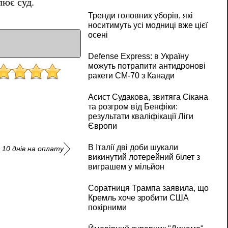
лює суд.
Тренди головних уборів, які
носитимуть усі модниці вже цієї
осені
Defense Express: в Україну
можуть потрапити антидронові
ракети CM-70 з Канади
Асист Судакова, звитяга Сікана
та розгром від Бенфіки:
результати кваліфікації Ліги
Європи
В Італії дві доби шукали
10 днів на оплату
викинутий лотерейний білет з
виграшем у мільйон
Соратниця Трампа заявила, що
Кремль хоче зробити США
покірними