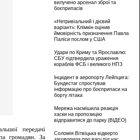
вилучено арсенал зброї та
боєприпасів
«Нетривіальний і дієвий
варіант»: Клімкін оцінив
ймовірність призначення Павла
Паліси послом у США
Удари по Криму та Ярославлю:
СБУ підтвердила ураження
кораблів ФСБ і великого НПЗ
Інцидент в аеропорту Лейпцига:
Бундестаг спростував
інформацію про боєприпаси на
борту літака
Мережа насмішила реакція
хаски на пропозицію
відправитися до парку (ВІДЕО)
альшої передачі
Соломія Вітвіцька відверто
па громадян. За
заговорила про вагу під час