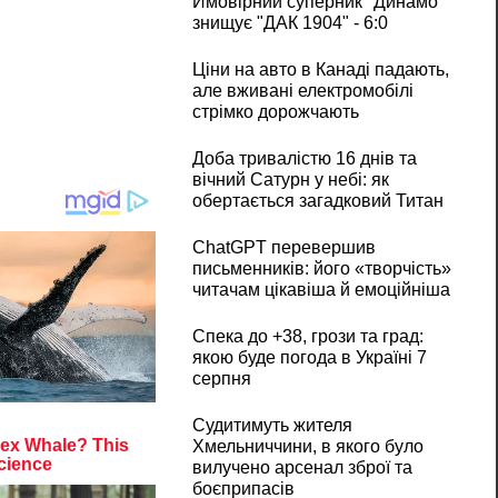
Ймовірний суперник "Динамо"
знищує "ДАК 1904" - 6:0
Ціни на авто в Канаді падають,
але вживані електромобілі
стрімко дорожчають
Доба тривалістю 16 днів та
вічний Сатурн у небі: як
обертається загадковий Титан
ChatGPT перевершив
письменників: його «творчість»
читачам цікавіша й емоційніша
Спека до +38, грози та град:
якою буде погода в Україні 7
серпня
Судитимуть жителя
Хмельниччини, в якого було
вилучено арсенал зброї та
боєприпасів