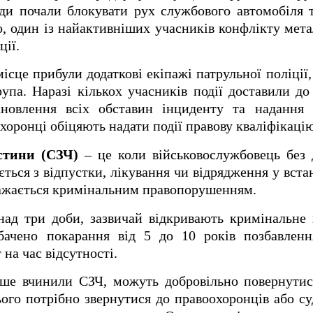
ди почали блокувати рух службового автомобіля 
о, один із найактивніших учасників конфлікту ме
ції.
місце прибули додаткові екіпажі патрульної поліції,
упа. Наразі кількох учасників події доставили до
тановлення всіх обставин інциденту та надання 
хоронці обіцяють надати події правову кваліфікацію
стини (СЗЧ)
– це коли військовослужбовець без
ється з відпустки, лікування чи відрядження у вста
вважається кримінальним правопорушенням.
над три доби, зазвичай відкривають кримінальне
ачено покарання від 5 до 10 років позбавленн
на час відсутності.
ерше вчинили СЗЧ, можуть добровільно повернути
ього потрібно звернутися до правоохоронців або су