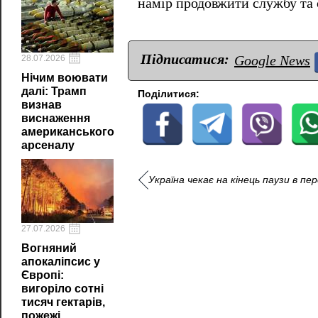
намір продовжити службу та 
Підписатися:
Google News
28.07.2026
Нічим воювати
далі: Трамп
Поділитися:
визнав
виснаження
американського
арсеналу
Україна чекає на кінець паузи в п
27.07.2026
Вогняний
апокаліпсис у
Європі:
вигоріло сотні
тисяч гектарів,
пожежі