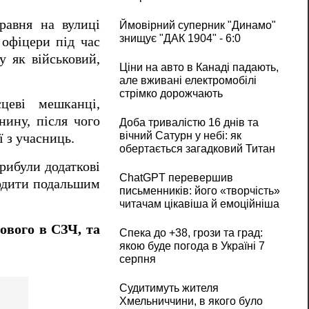
равня на вулиці
Ймовірний суперник "Динамо"
знищує "ДАК 1904" - 6:0
 офіцери під час
у як військовий,
Ціни на авто в Канаді падають,
але вживані електромобілі
стрімко дорожчають
цеві мешканці,
ину, після чого
Доба тривалістю 16 днів та
вічний Сатурн у небі: як
 з учасниць.
обертається загадковий Титан
рибули додаткові
ChatGPT перевершив
кодити подальшим
письменників: його «творчість»
читачам цікавіша й емоційніша
ового в СЗЧ, та
Спека до +38, грози та град:
якою буде погода в Україні 7
серпня
Судитимуть жителя
Хмельниччини, в якого було