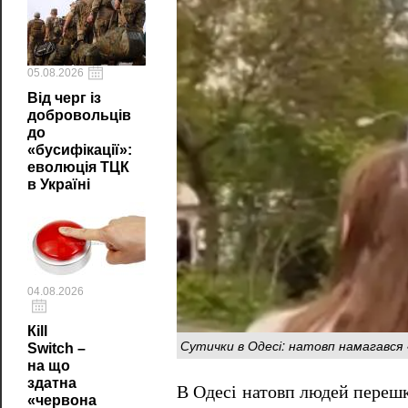
05.08.2026
Від черг із
добровольців
до
«бусифікації»:
еволюція ТЦК
в Україні
04.08.2026
Кill
Сутички в Одесі: натовп намагався «
Switch –
на що
здатна
В Одесі натовп людей перешк
«червона