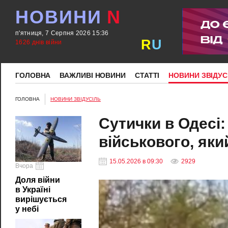
НОВИНИ
N
п'ятниця, 7 Серпня 2026 15:36
R
U
1626 днів війни
ГОЛОВНА
ВАЖЛИВІ НОВИНИ
СТАТТІ
НОВИНИ ЗВІДУС
ГОЛОВНА
НОВИНИ ЗВІДУСІЛЬ
Сутички в Одесі:
військового, як
15.05.2026 в 09:30
2929
Вчора
Доля війни
в Україні
вирішується
у небі