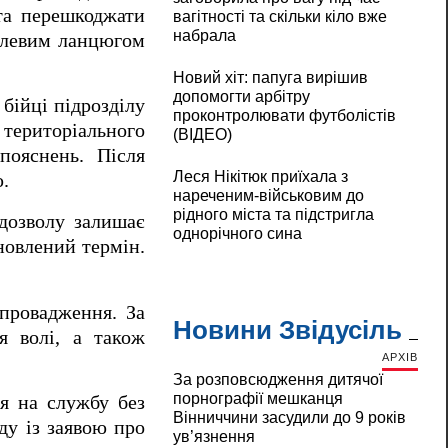
та перешкоджати
вагітності та скільки кіло вже
набрала
талевим ланцюгом
Новий хіт: папуга вирішив
допомогти арбітру
 бійці підрозділу
проконтролювати футболістів
 територіального
(ВІДЕО)
пояснень. Після
Леся Нікітюк приїхала з
.
нареченим-військовим до
рідного міста та підстригла
 дозволу залишає
однорічного сина
новлений термін.
 провадження. За
Новини Звідусіль
я волі, а також
АРХІВ
За розповсюдження дитячої
порнографії мешканця
ся на службу без
Вінниччини засудили до 9 років
ду із заявою про
ув’язнення