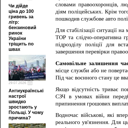
словами правоохоронців, лю
Чи дійде
діям поліцейських. Крім тог
ціна до 100
гривень за
пошкодив службове авто полі
літр:
бензиновий
Для стабілізації ситуації на 
ринок
ТОР та слідчо-оперативна гр
України
тріщить по
підрозділу поліції для вс
швах
завершення перевірки правоо
Самовільне залишення ча
місце служби або не поверта
Під час воєнного стану це 
29.07.2026
Якщо відсутність триває по
Антиукраїнські
СЗЧ в умовах війни передб
настрої
швидко
припинення грошових виплат 
зростають у
Польщі. У чому
Водночас військові, які вп
причина?
реального ув'язнення. Для ц