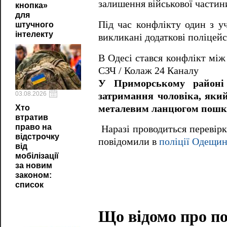
залишення військової частин
кнопка»
для
Під час конфлікту один з уч
штучного
інтелекту
викликані додаткові поліцейс
В Одесі стався конфлікт між
СЗЧ / Колаж 24 Каналу
У Приморському районі
03.08.2026
затримання чоловіка, який
металевим ланцюгом пошко
Хто
втратив
право на
Наразі проводиться перевірка
відстрочку
повідомили в
поліції Одещи
від
мобілізації
за новим
законом:
список
Що відомо про под