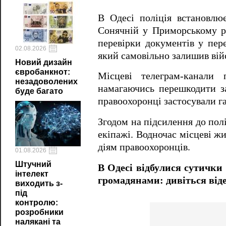
В Одесі поліція встановлює
Сонячній у Приморському ра
перевірки документів у пере
02.08.2026
який самовільно залишив вій
Новий дизайн
євробанкнот:
Місцеві телеграм-канали 
незадоволених
намагаючись перешкодити з
буде багато
правоохоронці застосували га
Згодом на підсилення до пол
екіпажі. Водночас місцеві ж
діям правоохоронців.
01.08.2026
Штучний
В Одесі відбулися сутички
інтелект
громадянами: дивіться від
виходить з-
під
контролю:
розробники
налякані та