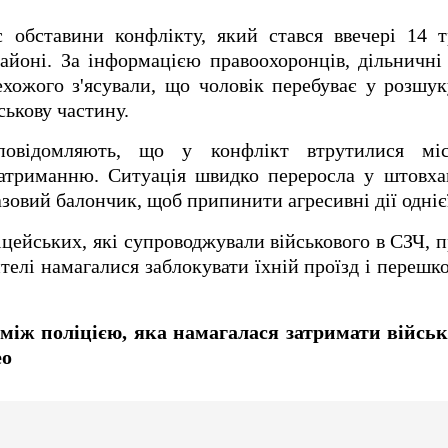
 обставини конфлікту, який стався ввечері 14 т
йоні. За інформацією правоохоронців, дільничні
хожого з'ясували, що чоловік перебуває у розшук
ськову частину.
повідомляють, що у конфлікт втрутилися міс
атриманню. Ситуація швидко переросла у штовхан
зовий балончик, щоб припинити агресивні дії однієї
іцейських, які супроводжували військового в СЗЧ, п
ителі намагалися заблокувати їхній проїзд і переш
 між поліцією, яка намагалася затримати військ
ео