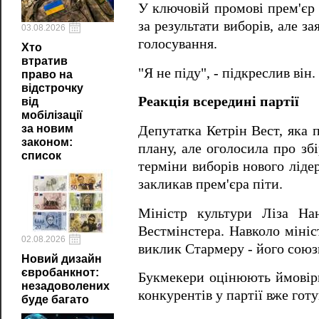
У ключовій промові прем'єр 
за результати виборів, але з
03.08.2026
голосування.
Хто
втратив
"Я не піду", - підкреслив він.
право на
відстрочку
Реакція всередині партії
від
мобілізації
за новим
Депутатка Кетрін Вест, яка 
законом:
плану, але оголосила про зб
список
терміни виборів нового ліде
закликав прем'єра піти.
Міністр культури Ліза На
Вестмінстера. Навколо мініс
02.08.2026
виклик Стармеру - його союз
Новий дизайн
євробанкнот:
Букмекери оцінюють ймовірн
незадоволених
конкурентів у партії вже гот
буде багато