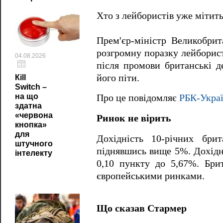
Хто з лейбористів уже мітит
Прем'єр-міністр Великобрит
розгромну поразку лейборист
04.08.2026
після промови британські де
його піти.
Кill
Switch –
на що
Про це повідомляє
РБК-Укра
здатна
«червона
Ринок не вірить
кнопка»
для
Дохідність 10-річних бри
штучного
піднявшись вище 5%. Дохідні
інтелекту
0,10 пункту до 5,67%. Брит
європейськими ринками.
Що сказав Стармер