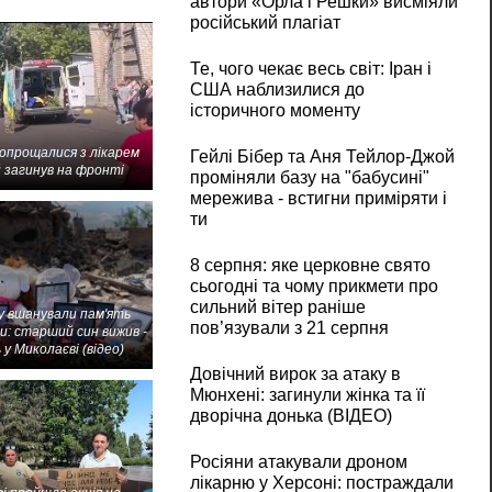
автори «Орла і Решки» висміяли
російський плагіат
Те, чого чекає весь світ: Іран і
США наблизилися до
історичного моменту
попрощалися з лікарем
Гейлі Бібер та Аня Тейлор-Джой
 загинув на фронті
проміняли базу на "бабусині"
мережива - встигни приміряти і
ти
8 серпня: яке церковне свято
сьогодні та чому прикмети про
сильний вітер раніше
 вшанували пам'ять
пов’язували з 21 серпня
и: старший син вижив -
 у Миколаєві (відео)
Довічний вирок за атаку в
Мюнхені: загинули жінка та її
дворічна донька (ВІДЕО)
Росіяни атакували дроном
лікарню у Херсоні: постраждали