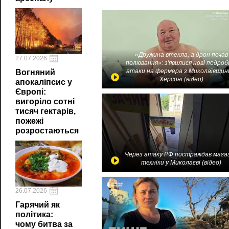
«Дружина втекла, а дрон почав
27.07.2026
полювання»: з'явилися нові подроб
атаки на фермера з Миколаївщин
Вогняний
Херсоні (відео)
апокаліпсис у
Європі:
вигоріло сотні
тисяч гектарів,
пожежі
розростаються
Через атаку РФ постраждав мага
техніки у Миколаєві (відео)
26.07.2026
Гарячий як
політика:
чому битва за