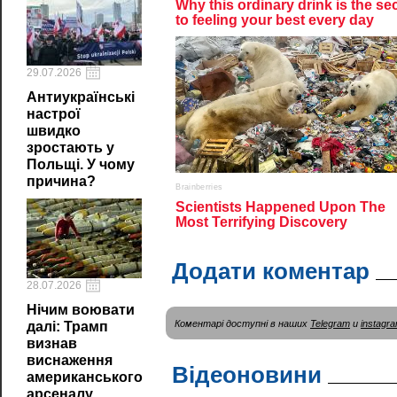
29.07.2026
Антиукраїнські
настрої
швидко
зростають у
Польщі. У чому
причина?
Додати коментар
28.07.2026
Нічим воювати
Коментарі доступні в наших
Telegram
и
instagr
далі: Трамп
визнав
виснаження
Відеоновини
американського
арсеналу