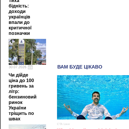
Тиха
бідність:
доходи
українців
впали до
критичної
позначки
30.07.2026
Чи дійде
ціна до 100
гривень за
літр:
бензиновий
ринок
України
тріщить по
швах