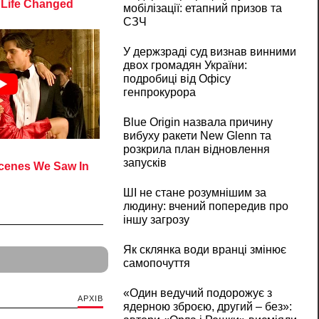
мобілізації: етапний призов та
СЗЧ
У держзраді суд визнав винними
двох громадян України:
подробиці від Офісу
генпрокурора
Blue Origin назвала причину
вибуху ракети New Glenn та
розкрила план відновлення
запусків
ШІ не стане розумнішим за
людину: вчений попередив про
іншу загрозу
Як склянка води вранці змінює
самопочуття
«Один ведучий подорожує з
АРХІВ
ядерною зброєю, другий – без»: