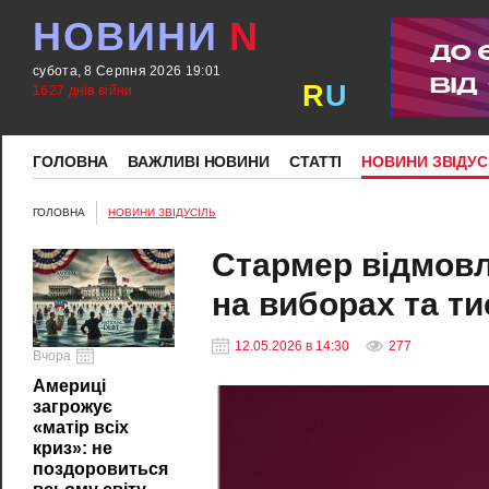
НОВИНИ
N
субота, 8 Серпня 2026 19:01
R
U
1627 днів війни
ГОЛОВНА
ВАЖЛИВІ НОВИНИ
СТАТТІ
НОВИНИ ЗВІДУС
ГОЛОВНА
НОВИНИ ЗВІДУСІЛЬ
Стармер відмовл
на виборах та ти
12.05.2026 в 14:30
277
Вчора
Америці
загрожує
«матір всіх
криз»: не
поздоровиться