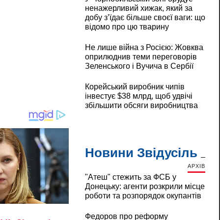
ненажерливий хижак, який за
добу з’їдає більше своєї ваги: що
відомо про цю тварину
Не лише війна з Росією: Жовква
оприлюднив теми переговорів
Зеленського і Вучича в Сербії
Корейський виробник чипів
інвестує $38 млрд, щоб удвічі
збільшити обсяги виробництва
Новини Звідусіль
АРХІВ
"Атеш" стежить за ФСБ у
Донецьку: агенти розкрили місце
роботи та розпорядок окупантів
Федоров про реформу