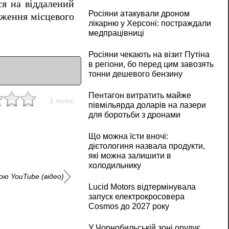
ся на віддалений
Росіяни атакували дроном
аження місцевого
лікарню у Херсоні: постраждали
медпрацівниці
Росіяни чекають на візит Путіна
в регіони, бо перед цим завозять
тонни дешевого бензину
Пентагон витратить майже
1 голос
півмільярда доларів на лазери
для боротьби з дронами
Що можна їсти вночі:
дієтологиня назвала продукти,
які можна залишити в
холодильнику
ою YouTube (відео)
Lucid Motors відтермінувала
запуск електрокросовера
Cosmos до 2027 року
У Чорнобильській зоні орудує