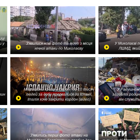
иці
и у
З'явилися нові фото та відео з місця
У Миколаєві 
нічної атаки по Миколаєву
ЛШМД, який
Міграційна криза в Європі: до 10 тисяч
У Радушному
зин
людей за добу прорвалися до Іспанії,
загиблої родин
Італія хоче закрити кордон (відео)
він служить
З'явились перші фото атаки на