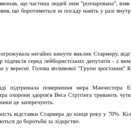
визнав, що частина людей ним "розчарована", взяв 
аявив, що боротиметься за посаду навіть у разі вну
погрожувала негайно кинути виклик Стармеру, відс
ір підписів серед лейбористських депутатів - з ви
ра у вересні. Голова впливової "Групи зростання" К
нді підтримала повернення мера Манчестера Е
тра охорони здоров'я Веса Стрітінга тривають чу
ники це заперечують.
ість відставки Стармера до кінця року у 70%. Кі
уються до боротьби за лідерство.