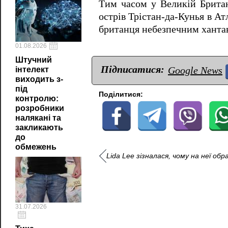
Тим часом у Великій Британі
острів Трістан-да-Кунья в А
британця небезпечним ханта
01.08.2026
Штучний
Підписатися:
Google News
інтелект
виходить з-
під
Поділитися:
контролю:
розробники
налякані та
закликають
до
обмежень
Lida Lee зізналася, чому на неї о
31.07.2026