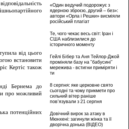
відповідальність
«Один ведучий подорожує з
трішньопартійного
ядерною зброєю, другий – без»:
автори «Орла і Решки» висміяли
російський плагіат
Те, чого чекає весь світ: Іран і
США наблизилися до
історичного моменту
тупила від цього
Гейлі Бібер та Аня Тейлор-Джой
могою встановити
проміняли базу на "бабусині"
ріс Кертіс також
мережива - встигни приміряти і
ти
8 серпня: яке церковне свято
нді Бернема до
сьогодні та чому прикмети про
тки про можливий
сильний вітер раніше
пов’язували з 21 серпня
лька потенційних
Довічний вирок за атаку в
Мюнхені: загинули жінка та її
дворічна донька (ВІДЕО)