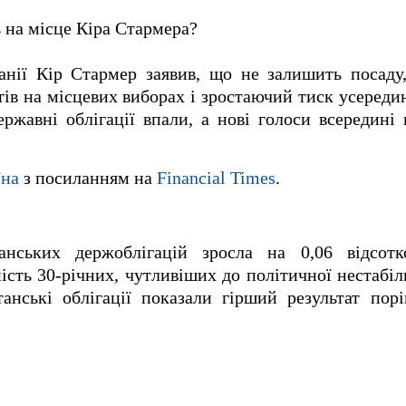
ь на місце Кіра Стармера?
анії Кір Стармер заявив, що не залишить посаду
ів на місцевих виборах і зростаючий тиск усередині
ржавні облігації впали, а нові голоси всередині 
їна
з посиланням на
Financial Times
.
танських держоблігацій зросла на 0,06 відсот
сть 30-річних, чутливіших до політичної нестабіль
анські облігації показали гірший результат пор