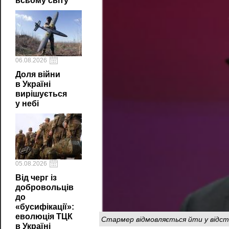
всьому світу
06.08.2026
Доля війни
в Україні
вирішується
у небі
05.08.2026
Від черг із
добровольців
до
«бусифікації»:
еволюція ТЦК
Стармер відмовляється йти у відст
в Україні