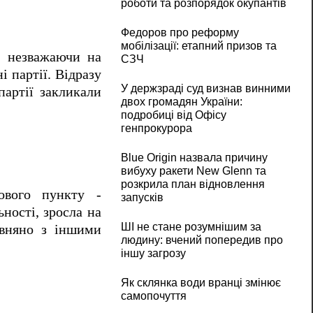
роботи та розпорядок окупантів
Федоров про реформу
мобілізації: етапний призов та
, незважаючи на
СЗЧ
 партії. Відразу
У держзраді суд визнав винними
партії закликали
двох громадян України:
подробиці від Офісу
генпрокурора
Blue Origin назвала причину
вибуху ракети New Glenn та
розкрила план відновлення
кового пункту -
запусків
ності, зросла на
ШІ не стане розумнішим за
івняно з іншими
людину: вчений попередив про
іншу загрозу
Як склянка води вранці змінює
самопочуття