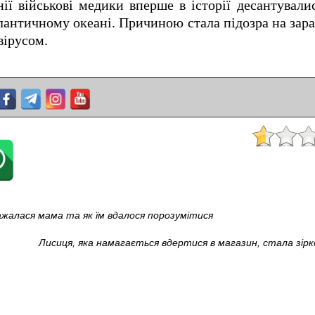
ї військові медики вперше в історії десантували
тлантичному океані. Причиною стала підозра на зар
вірусом.
бражалася мама та як їм вдалося порозумітися
Лисиця, яка намагається вдертися в магазин, стала зірк