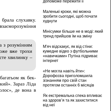
допоможе пережити її
Маленькі кроки, які можна
зробити сьогодні, щоб почати
 брала слухавку.
худнути
 взаєморозуміння
Мінісумки більше не в моді: який
тренд прийшов їм на зміну
ла з розумінням
М'яч відскакує, як від стіни:
може вже трохи
кумедне відео з футбольними
«навичками» Путіна підриває
єте хвилинку –
інтернет
«Не могла навіть йти»:
Дорофєєва приголомшила
багатьом як бек-
зізнанням про свій стан
кий». Зараз Ліда
протягом останніх 6 місяців
олос», де вона в
Як екстремальна спека впливає
на здоров’я та як захиститися
від неї