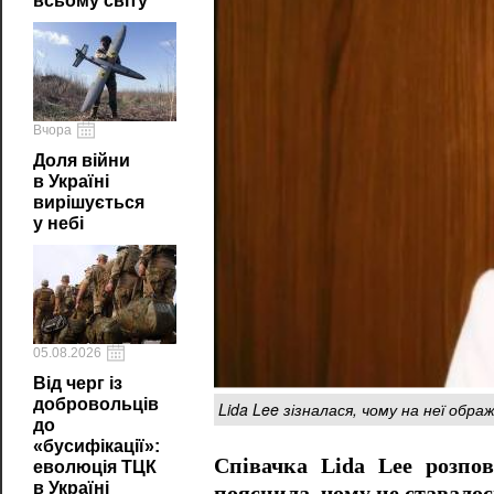
всьому світу
Вчора
Доля війни
в Україні
вирішується
у небі
05.08.2026
Від черг із
добровольців
Lida Lee зізналася, чому на неї обр
до
«бусифікації»:
Співачка Lida Lee розпов
еволюція ТЦК
в Україні
пояснила, чому це ставало