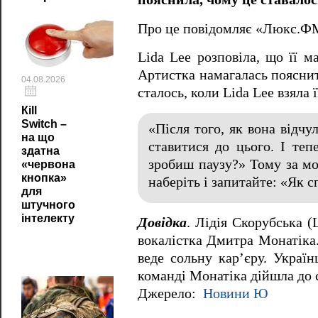
Про це повідомляє «Люкс.ФМ
Lida Lee розповіла, що її м
Артистка намагалась пояснит
04.08.2026
сталось, коли Lida Lee взяла 
Кill
Switch –
«Після того, як вона відчу
на що
ставитися до цього. І те
здатна
зробиш паузу?» Тому за мо
«червона
кнопка»
наберіть і запитайте: «Як 
для
штучного
інтелекту
Довідка
. Лідія Скорубська (
вокалістка Дмитра Монатіка.
веде сольну кар’єру. Україн
команді Монатіка дійшла до 
Джерело:
Новини Ю