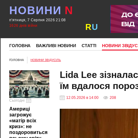
НОВИНИ
N
п'ятниця, 7 Серпня 2026 21:08
R
U
1626 днів війни
ГОЛОВНА
ВАЖЛИВІ НОВИНИ
СТАТТІ
НОВИНИ ЗВІДУС
ГОЛОВНА
НОВИНИ ЗВІДУСІЛЬ
Lida Lee зізнала
їм вдалося поро
12.05.2026 в 14:00
208
Сьогодні
Америці
загрожує
«матір всіх
криз»: не
поздоровиться