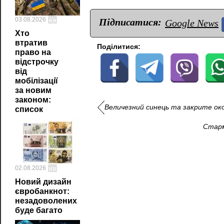
03.08.2026
Підписатися:
Google News
Хто
втратив
Поділитися:
право на
відстрочку
від
мобілізації
за новим
законом:
Величезний синець та закрите ок
список
Старм
02.08.2026
Новий дизайн
євробанкнот:
незадоволених
буде багато