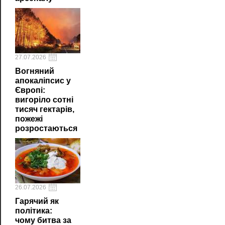
27.07.2026
Вогняний
апокаліпсис у
Європі:
вигоріло сотні
тисяч гектарів,
пожежі
розростаються
26.07.2026
Гарячий як
політика:
чому битва за