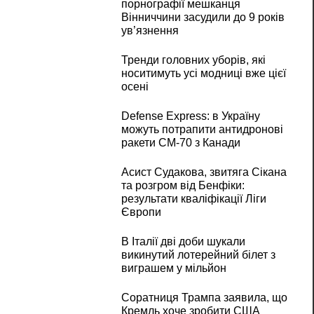
порнографії мешканця
Вінниччини засудили до 9 років
ув’язнення
Тренди головних уборів, які
носитимуть усі модниці вже цієї
осені
Defense Express: в Україну
можуть потрапити антидронові
ракети CM-70 з Канади
Асист Судакова, звитяга Сікана
та розгром від Бенфіки:
результати кваліфікації Ліги
Європи
В Італії дві доби шукали
викинутий лотерейний білет з
виграшем у мільйон
Соратниця Трампа заявила, що
Кремль хоче зробити США