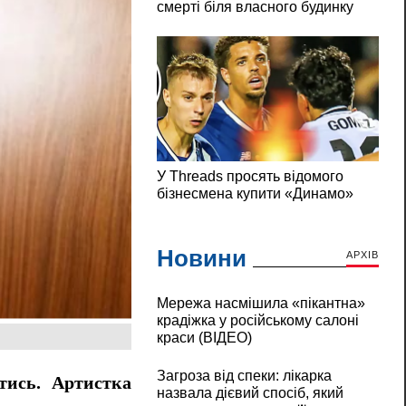
Новини
АРХІВ
Мережа насмішила «пікантна»
крадіжка у російському салоні
краси (ВІДЕО)
Загроза від спеки: лікарка
тись. Артистка
назвала дієвий спосіб, який