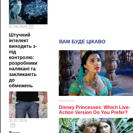
01.08.2026
Штучний
інтелект
виходить з-
під
контролю:
розробники
налякані та
закликають
до
обмежень
31.07.2026