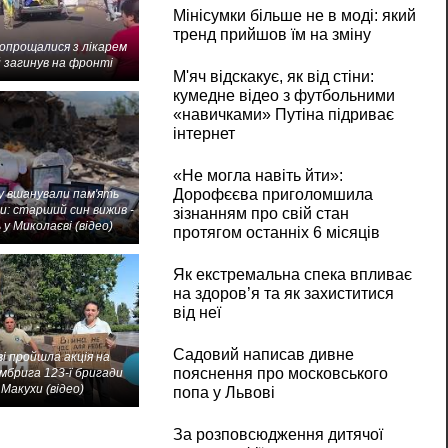
Мінісумки більше не в моді: який
тренд прийшов їм на зміну
попрощалися з лікарем
 загинув на фронті
М'яч відскакує, як від стіни:
кумедне відео з футбольними
«навичками» Путіна підриває
інтернет
«Не могла навіть йти»:
Дорофєєва приголомшила
 вшанували пам'ять
и: старший син вижив -
зізнанням про свій стан
 у Миколаєві (відео)
протягом останніх 6 місяців
Як екстремальна спека впливає
на здоров’я та як захиститися
від неї
Садовий написав дивне
і пройшла акція на
пояснення про московського
мбрига 123-ї бригади
Макухи (відео)
попа у Львові
За розповсюдження дитячої