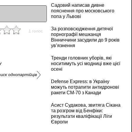
Садовий написав дивне
пояснення про московського
попа у Львові
За розповсюдження дитячої
1 голос
порнографії мешканця
Вінниччини засудили до 9 років
ув’язнення
Тренди головних уборів, які
у
носитимуть усі модниці вже цієї
осені
иск однопартійців
Defense Express: в Україну
можуть потрапити антидронові
ракети CM-70 з Канади
Асист Судакова, звитяга Сікана
та розгром від Бенфіки:
результати кваліфікації Ліги
Європи