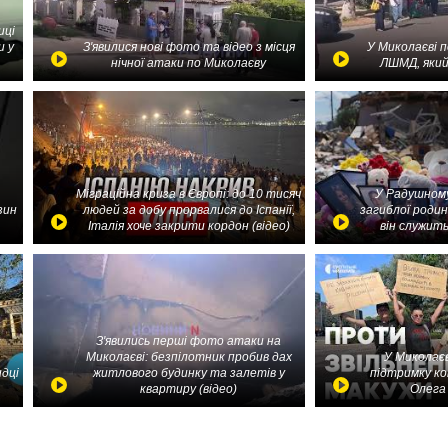
иці
и у
З'явилися нові фото та відео з місця
У Миколаєві 
нічної атаки по Миколаєву
ЛШМД, який
Міграційна криза в Європі: до 10 тисяч
У Радушному
зин
людей за добу прорвалися до Іспанії,
загиблої родин
Італія хоче закрити кордон (відео)
він служить
З'явились перші фото атаки на
Миколаєві: безпілотник пробив дах
У Миколаєв
идці
житлового будинку та залетів у
підтримку ко
квартиру (відео)
Олега 