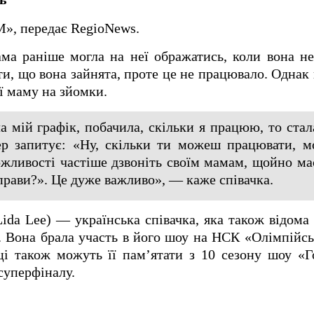
», передає RegioNews.
ама раніше могла на неї ображатись, коли вона не
и, що вона зайнята, проте це не працювало. Однак
її маму на зйомки.
ла мій графік, побачила, скільки я працюю, то ста
пер запитує: «Ну, скільки ти можеш працювати, 
жливості частіше дзвоніть своїм мамам, щойно ма
справи?». Це дуже важливо», — каже співачка.
Lida Lee) — українська співачка, яка також відома 
 Вона брала участь в його шоу на НСК «Олімпійсь
ці також можуть її пам’ятати з 10 сезону шоу «Г
суперфіналу.