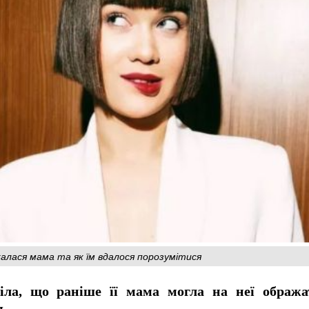
ажалася мама та як їм вдалося порозумітися
іла, що раніше її мама могла на неї обража
сь