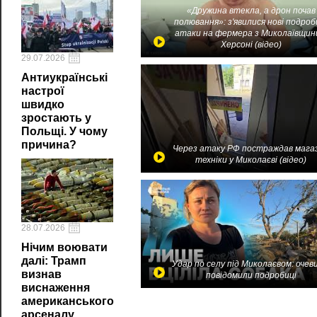
«Дружина втекла, а дрон почав
полювання»: з'явилися нові подроб
атаки на фермера з Миколаївщин
Херсоні (відео)
29.07.2026
Антиукраїнські
настрої
швидко
зростають у
Польщі. У чому
причина?
Через атаку РФ постраждав мага
техніки у Миколаєві (відео)
28.07.2026
Нічим воювати
далі: Трамп
Удар по селу під Миколаєвом: очев
визнав
повідомили подробиці
виснаження
американського
арсеналу