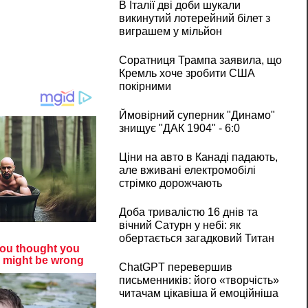
В Італії дві доби шукали
викинутий лотерейний білет з
виграшем у мільйон
Соратниця Трампа заявила, що
Кремль хоче зробити США
покірними
Ймовірний суперник "Динамо"
знищує "ДАК 1904" - 6:0
Ціни на авто в Канаді падають,
але вживані електромобілі
стрімко дорожчають
Доба тривалістю 16 днів та
вічний Сатурн у небі: як
обертається загадковий Титан
ChatGPT перевершив
письменників: його «творчість»
читачам цікавіша й емоційніша