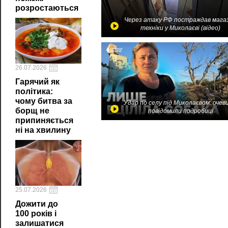
розростаються
Через атаку РФ постраждав мага
техніки у Миколаєві (відео)
26.07.2026
Гарячий як
політика:
чому битва за
Удар по селу під Миколаєвом: очев
борщ не
повідомили подробиці
припиняється
ні на хвилину
25.07.2026
Дожити до
100 років і
залишатися