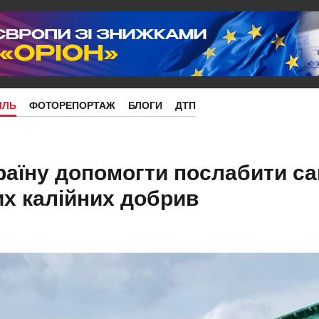
ІЛЬ
ФОТОРЕПОРТАЖ
БЛОГИ
ДТП
аїну допомогти послабити сан
их калійних добрив