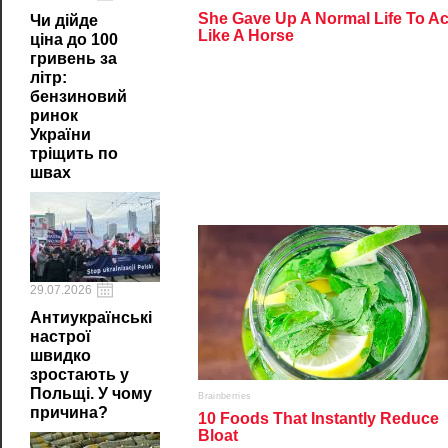
Чи дійде
ціна до 100
гривень за
літр:
бензиновий
ринок
України
тріщить по
швах
29.07.2026
Антиукраїнські
настрої
швидко
зростають у
Польщі. У чому
причина?