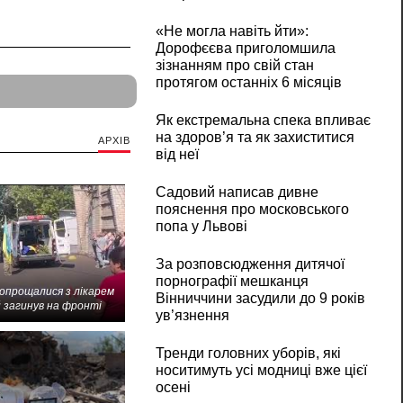
«Не могла навіть йти»:
Дорофєєва приголомшила
зізнанням про свій стан
протягом останніх 6 місяців
Як екстремальна спека впливає
на здоров’я та як захиститися
АРХІВ
від неї
Садовий написав дивне
пояснення про московського
попа у Львові
За розповсюдження дитячої
порнографії мешканця
попрощалися з лікарем
Вінниччини засудили до 9 років
 загинув на фронті
ув’язнення
Тренди головних уборів, які
носитимуть усі модниці вже цієї
осені