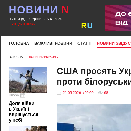
НОВИНИ
N
п'ятниця, 7 Серпня 2026 19:30
R
U
1626 днів війни
ГОЛОВНА
ВАЖЛИВІ НОВИНИ
СТАТТІ
НОВИНИ ЗВІДУС
ГОЛОВНА
НОВИНИ ЗВІДУСІЛЬ
США просять Укр
проти білоруськ
21.05.2026 в 09:00
68
Вчора
Доля війни
в Україні
вирішується
у небі