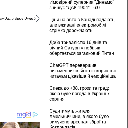
Ймовірний суперник "Динамо"
знищує "ДАК 1904" - 6:0
аждали двоє дітей
Ціни на авто в Канаді падають,
але вживані електромобілі
стрімко дорожчають
Доба тривалістю 16 днів та
вічний Сатурн у небі: як
обертається загадковий Титан
ChatGPT перевершив
письменників: його «творчість»
читачам цікавіша й емоційніша
Спека до +38, грози та град:
якою буде погода в Україні 7
серпня
Судитимуть жителя
Хмельниччини, в якого було
вилучено арсенал зброї та
боєприпасів