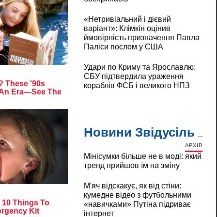
«Нетривіальний і дієвий
варіант»: Клімкін оцінив
ймовірність призначення Павла
Паліси послом у США
Удари по Криму та Ярославлю:
СБУ підтвердила ураження
кораблів ФСБ і великого НПЗ
Новини Звідусіль
АРХІВ
Мінісумки більше не в моді: який
тренд прийшов їм на зміну
М'яч відскакує, як від стіни:
кумедне відео з футбольними
«навичками» Путіна підриває
інтернет