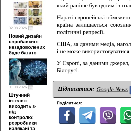
який раніше був одним із го
Наразі європейські обмеженн
країна залишається союзник
02.08.2026
політичні репресії.
Новий дизайн
євробанкнот:
США, за даними медіа, нагол
незадоволених
і не може використовуватися 
буде багато
У Європі, за даними джерел,
Білорусі.
01.08.2026
Підписатися:
Google News
Штучний
інтелект
Поділитися:
виходить з-
під
контролю:
розробники
налякані та