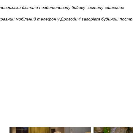
4-поверхівки дістали нездетоновану бойову частину «шахеда»
правний мобільний телефон у Дрогобичі загорівся будинок: постр