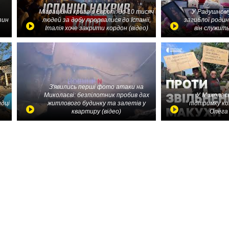
Міграційна криза в Європі: до 10 тисяч
У Радушному
зин
людей за добу прорвалися до Іспанії,
загиблої родин
Італія хоче закрити кордон (відео)
він служить
З'явились перші фото атаки на
Миколаєві: безпілотник пробив дах
У Миколаєв
идці
житлового будинку та залетів у
підтримку ко
квартиру (відео)
Олега 