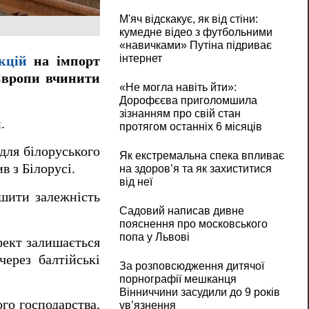
М'яч відскакує, як від стіни:
кумедне відео з футбольними
«навичками» Путіна підриває
інтернет
кцій
на імпорт
 Європи вчинити
«Не могла навіть йти»:
Дорофєєва приголомшила
зізнанням про свій стан
.
протягом останніх 6 місяців
для білоруського
Як екстремальна спека впливає
в з Білорусі.
на здоров’я та як захиститися
від неї
шити залежність
Садовий написав дивне
пояснення про московського
попа у Львові
фект залишається
ерез балтійські
За розповсюдження дитячої
порнографії мешканця
Вінниччини засудили до 9 років
го господарства,
ув’язнення