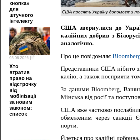
кнопка»
для
США просять Україну допомогти пос
штучного
інтелекту
США звернулися до Укра
калійних добрив з Білору
аналогічно.
Про це повідомляє
Bloomber
03.08.2026
Хто
Представники США нібито зв
втратив
калію, а також посприяти том
право на
відстрочку
За даними Bloomberg, Ваши
від
мобілізації
Мінська від росії та поступ
за новим
законом:
США вже частково послабили 
список
обмеженим через санкції Є
порти.
Йдеться про калійні добрива