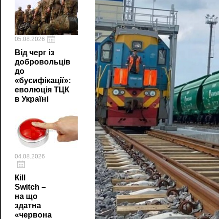
05.08.2026
Від черг із
добровольців
до
«бусифікації»:
еволюція ТЦК
в Україні
04.08.2026
Кill
Switch –
на що
здатна
«червона