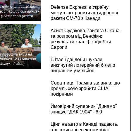
 вшанували пам'ять
Defense Express: в Україну
и: старший син вижив -
можуть потрапити антидронові
 у Миколаєві (відео)
ракети CM-70 з Канади
Асист Судакова, звитяга Сікана
та розгром від Бенфіки:
результати кваліфікації Ліги
Європи
і пройшла акція на
мбрига 123-ї бригади
В Італії дві доби шукали
Макухи (відео)
викинутий лотерейний білет з
виграшем у мільйон
Соратниця Трампа заявила, що
Кремль хоче зробити США
покірними
Ймовірний суперник "Динамо"
знищує "ДАК 1904" - 6:0
Ціни на авто в Канаді падають,
але вживані електромобілі