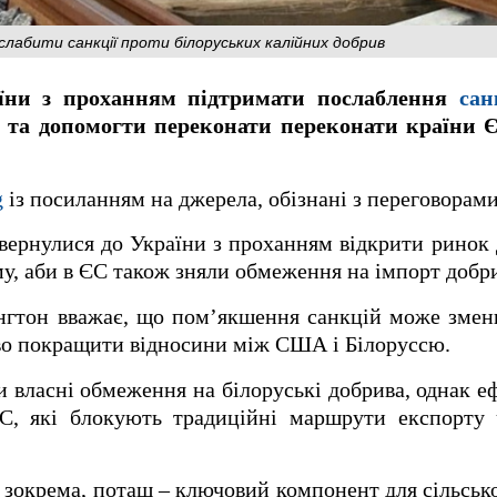
лабити санкції проти білоруських калійних добрив
їни з проханням підтримати послаблення
сан
сі та допомогти переконати переконати країни
g
із посиланням на джерела, обізнані з переговорами
ернулися до України з проханням відкрити ринок 
у, аби в ЄС також зняли обмеження на імпорт добри
нгтон вважає, що пом’якшення санкцій може змен
ово покращити відносини між США і Білоруссю.
власні обмеження на білоруські добрива, однак е
С, які блокують традиційні маршрути експорту ч
, зокрема, поташ – ключовий компонент для сільсько