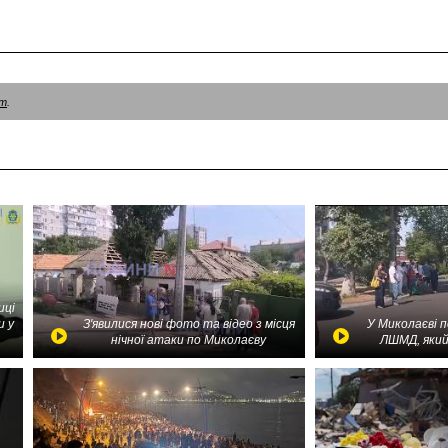
am
.
иці
и у
З'явилися нові фото та відео з місця
У Миколаєві 
нічної атаки по Миколаєву
ЛШМД, який