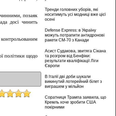
Тренди головних уборів, які
носитимуть усі модниці вже цієї
 чинними, позаяк
осені
лада досі чинить
Defense Express: в Україну
можуть потрапити антидронові
и контрольованим
ракети CM-70 з Канади
Асист Судакова, звитяга Сікана
ої політики щодо
та розгром від Бенфіки:
результати кваліфікації Ліги
Європи
В Італії дві доби шукали
викинутий лотерейний білет з
виграшем у мільйон
Соратниця Трампа заявила, що
Кремль хоче зробити США
покірними