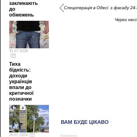
закликають
Спецоперація в Одесі: з фасаду 2
до
обмежень
Через нес
31.07.2026
Тиха
бідність:
доходи
українців
впали до
критичної
позначки
30.07.2026