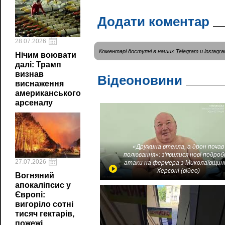
Додати коментар
28.07.2026
Коментарі доступні в наших
Telegram
и
instagr
Нічим воювати
далі: Трамп
визнав
Відеоновини
виснаження
американського
арсеналу
«Дружина втекла, а дрон почав
полювання»: з'явилися нові подроб
27.07.2026
атаки на фермера з Миколаївщин
Херсоні (відео)
Вогняний
апокаліпсис у
Європі:
вигоріло сотні
тисяч гектарів,
пожежі