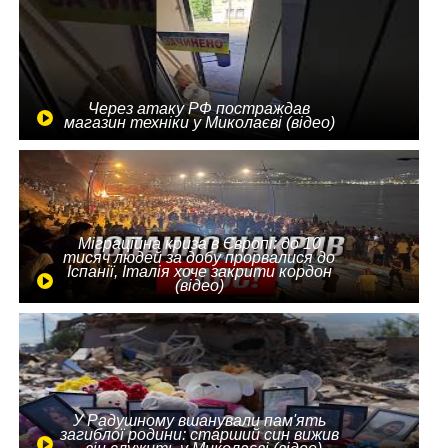
Через атаку РФ постраждав
магазин техніки у Миколаєві (відео)
Міграційна криза в Європі: до 10
тисяч людей за добу прорвалися до
Іспанії, Італія хоче закрити кордон
(відео)
У Радушному вшанували пам'ять
загиблої родини: старший син вижив