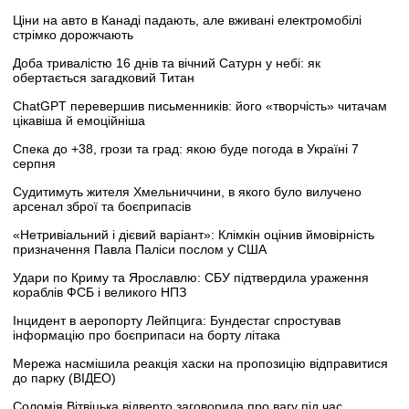
Ціни на авто в Канаді падають, але вживані електромобілі
стрімко дорожчають
Доба тривалістю 16 днів та вічний Сатурн у небі: як
обертається загадковий Титан
ChatGPT перевершив письменників: його «творчість» читачам
цікавіша й емоційніша
Спека до +38, грози та град: якою буде погода в Україні 7
серпня
Судитимуть жителя Хмельниччини, в якого було вилучено
арсенал зброї та боєприпасів
«Нетривіальний і дієвий варіант»: Клімкін оцінив ймовірність
призначення Павла Паліси послом у США
Удари по Криму та Ярославлю: СБУ підтвердила ураження
кораблів ФСБ і великого НПЗ
Інцидент в аеропорту Лейпцига: Бундестаг спростував
інформацію про боєприпаси на борту літака
Мережа насмішила реакція хаски на пропозицію відправитися
до парку (ВІДЕО)
Соломія Вітвіцька відверто заговорила про вагу під час