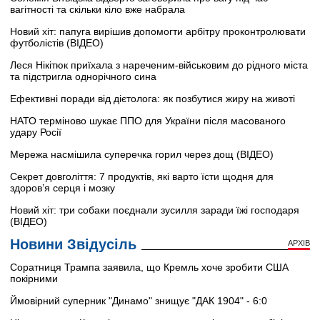
вагітності та скільки кіло вже набрала
Новий хіт: папуга вирішив допомогти арбітру проконтролювати
футболістів (ВІДЕО)
Леся Нікітюк приїхала з нареченим-військовим до рідного міста
та підстригла однорічного сина
Ефективні поради від дієтолога: як позбутися жиру на животі
НАТО терміново шукає ППО для України після масованого
удару Росії
Мережа насмішила суперечка горил через дощ (ВІДЕО)
Секрет довголіття: 7 продуктів, які варто їсти щодня для
здоров’я серця і мозку
Новий хіт: три собаки поєднали зусилля заради їжі господаря
(ВІДЕО)
Новини Звідусіль
АРХІВ
Соратниця Трампа заявила, що Кремль хоче зробити США
покірними
Ймовірний суперник "Динамо" знищує "ДАК 1904" - 6:0