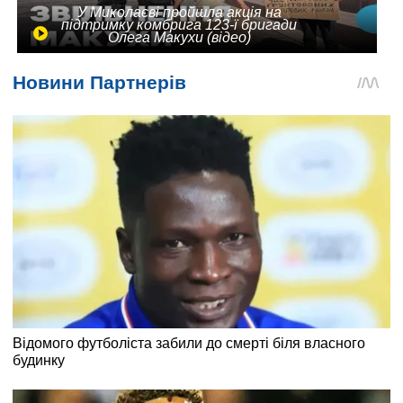
У Миколаєві пройшла акція на
підтримку комбрига 123-ї бригади
Олега Макухи (відео)