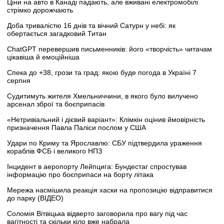
Ціни на авто в Канаді падають, але вживані електромобілі
стрімко дорожчають
Доба тривалістю 16 днів та вічний Сатурн у небі: як
обертається загадковий Титан
ChatGPT перевершив письменників: його «творчість» читачам
цікавіша й емоційніша
Спека до +38, грози та град: якою буде погода в Україні 7
серпня
Судитимуть жителя Хмельниччини, в якого було вилучено
арсенал зброї та боєприпасів
«Нетривіальний і дієвий варіант»: Клімкін оцінив ймовірність
призначення Павла Паліси послом у США
Удари по Криму та Ярославлю: СБУ підтвердила ураження
кораблів ФСБ і великого НПЗ
Інцидент в аеропорту Лейпцига: Бундестаг спростував
інформацію про боєприпаси на борту літака
Мережа насмішила реакція хаски на пропозицію відправитися
до парку (ВІДЕО)
Соломія Вітвіцька відверто заговорила про вагу під час
вагітності та скільки кіло вже набрала