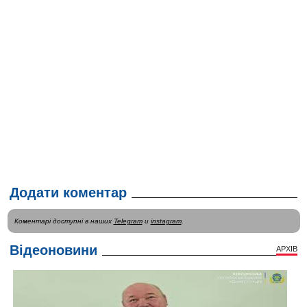
Додати коментар
Коментарі доступні в наших
Telegram
и
instagram
.
Відеоновини
АРХІВ