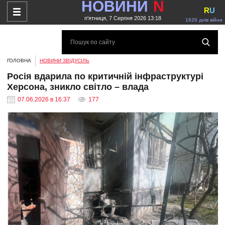
НОВИНИ
N
R
U
п'ятниця, 7 Серпня 2026 13:18
1626 днів війни
ГОЛОВНА
НОВИНИ ЗВІДУСІЛЬ
Росія вдарила по критичній інфраструктурі
Херсона, зникло світло – влада
07.06.2026 в 16:37
177