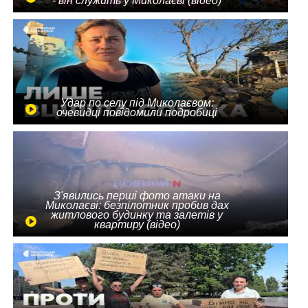
- він служить у Миколаєві (відео)
Удар по селу під Миколаєвом:
очевидці повідомили подробиці
З'явились перші фото атаки на
Миколаєві: безпілотник пробив дах
житлового будинку та залетів у
квартиру (відео)