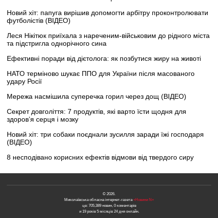
Новий хіт: папуга вирішив допомогти арбітру проконтролювати
футболістів (ВІДЕО)
Леся Нікітюк приїхала з нареченим-військовим до рідного міста
та підстригла однорічного сина
Ефективні поради від дієтолога: як позбутися жиру на животі
НАТО терміново шукає ППО для України після масованого
удару Росії
Мережа насмішила суперечка горил через дощ (ВІДЕО)
Секрет довголіття: 7 продуктів, які варто їсти щодня для
здоров’я серця і мозку
Новий хіт: три собаки поєднали зусилля заради їжі господаря
(ВІДЕО)
8 несподівано корисних ефектів відмови від твердого сиру
© 2026.
Миколаївська обласна інтернет-газета
«Новини N»
це: 705,389 новин, 0 коментарів
и 19 років 5 місяців 24 дня онлайн.