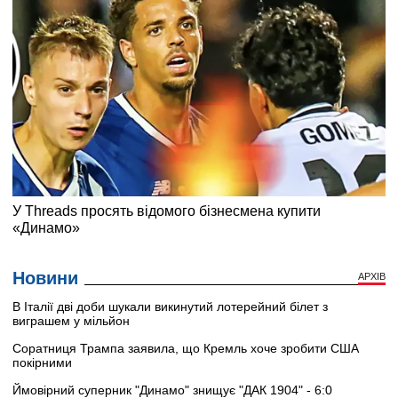
Новини
АРХІВ
В Італії дві доби шукали викинутий лотерейний білет з
виграшем у мільйон
Соратниця Трампа заявила, що Кремль хоче зробити США
покірними
Ймовірний суперник "Динамо" знищує "ДАК 1904" - 6:0