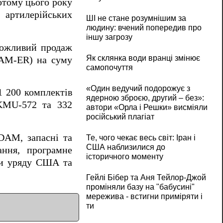
ютому цього року
 артилерійських
ШІ не стане розумнішим за
людину: вчений попередив про
іншу загрозу
можливий продаж
Як склянка води вранці змінює
JDAM-ER) на суму
самопочуття
«Один ведучий подорожує з
1 200 комплектів
ядерною зброєю, другий – без»:
 KMU-572 та 332
автори «Орла і Решки» висміяли
російський плагіат
DAM, запасні та
Те, чого чекає весь світ: Іран і
США наблизилися до
ання, програмне
історичного моменту
уги уряду США та
Гейлі Бібер та Аня Тейлор-Джой
проміняли базу на "бабусині"
мережива - встигни приміряти і
ти