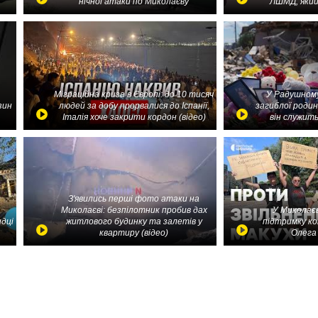
нічної атаки по Миколаєву
ЛШМД, який
Міграційна криза в Європі: до 10 тисяч
У Радушному
зин
людей за добу прорвалися до Іспанії,
загиблої родин
Італія хоче закрити кордон (відео)
він служить
З'явились перші фото атаки на
Миколаєві: безпілотник пробив дах
У Миколаєв
идці
житлового будинку та залетів у
підтримку ко
квартиру (відео)
Олега 