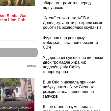
збираємо грамотно перед
відпусткою
"Атеш" стежить за ФСБ у
Донецьку: агенти розкрили місце
роботи та розпорядок окупантів
Федоров про реформу
мобілізації: етапний призов та
СЗЧ
У держзраді суд визнав винними
двох громадян України:
АРХІВ
подробиці від Офісу
генпрокурора
Blue Origin назвала причину
вибуху ракети New Glenn та
розкрила план відновлення
запусків
ШІ не стане розумнішим за
попрощалися з лікарем