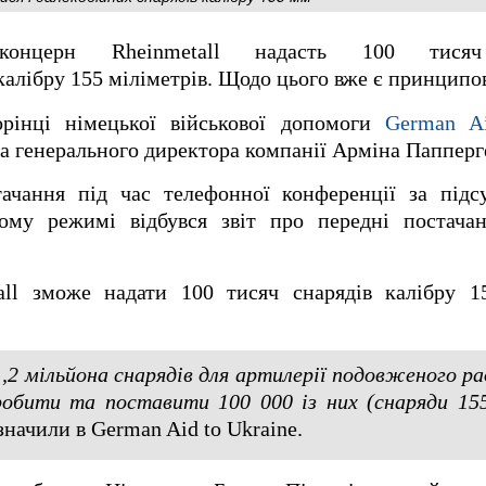
онцерн Rheinmetall надасть 100 тисяч 
алібру 155 міліметрів. Щодо цього вже є принципо
рінці німецької військової допомоги
German Ai
а генерального директора компанії Арміна Папперг
тачання під час телефонної конференції за під
ому режимі відбувся звіт про передні постача
all зможе надати 100 тисяч снарядів калібру 15
,2 мільйона снарядів для артилерії подовженого раді
робити та поставити 100 000 із них (снаряди 155
значили в German Aid to Ukraine.