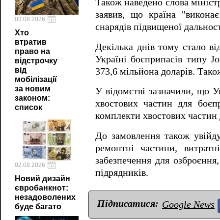
Також наведено слова мініст
заявив, що країна "викона
03.08.2026
снарядів підвищеної дальност
Хто
втратив
Декілька днів тому стало 
право на
Україні боєприпасів типу J
відстрочку
від
373,6 мільйона доларів. Так
мобілізації
за новим
У відомстві зазначили, що 
законом:
хвостових частин для боє
список
комплекти хвостових части
До замовлення також увійду
ремонтні частини, витратн
забезпечення для озброєння,
02.08.2026
підрядників.
Новий дизайн
євробанкнот:
незадоволених
Підписатися:
Google News
буде багато