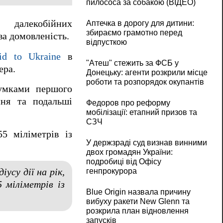
пилососа за собакою (ВІДЕО)
далекобійних
Аптечка в дорогу для дитини:
збираємо грамотно перед
ва домовленість.
відпусткою
d to Ukraine
в
"Атеш" стежить за ФСБ у
ера.
Донецьку: агенти розкрили місце
роботи та розпорядок окупантів
сумками першого
ння та подальші
Федоров про реформу
мобілізації: етапний призов та
СЗЧ
5 міліметрів із
У держзраді суд визнав винними
двох громадян України:
подробиці від Офісу
усу дії на рік,
генпрокурора
 міліметрів із
Blue Origin назвала причину
вибуху ракети New Glenn та
розкрила план відновлення
запусків