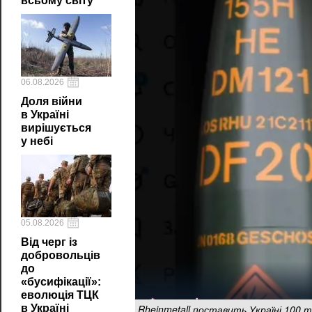
всьому світу
06.08.2026
Доля війни
в Україні
вирішується
у небі
05.08.2026
Від черг із
добровольців
до
«бусифікації»:
еволюція ТЦК
Rheinmetall поставить Україні 100 т
в Україні