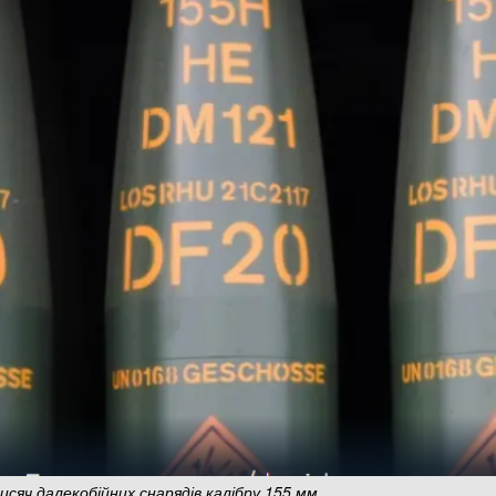
исяч далекобійних снарядів калібру 155 мм