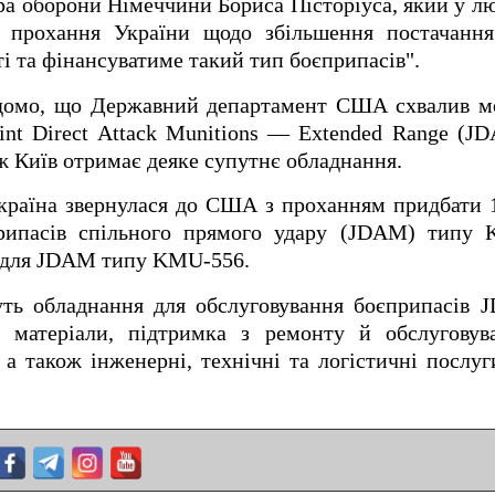
ра оборони Німеччини Бориса Пісторіуса, який у л
є прохання України щодо збільшення постачання
і та фінансуватиме такий тип боєприпасів".
відомо, що Державний департамент США схвалив 
oint Direct Attack Munitions — Extended Range (
ож Київ отримає деяке супутнє обладнання.
Україна звернулася до США з проханням придбати 
припасів спільного прямого удару (JDAM) типу
н для JDAM типу KMU-556.
ть обладнання для обслуговування боєприпасів J
і матеріали, підтримка з ремонту й обслуговув
 а також інженерні, технічні та логістичні посл