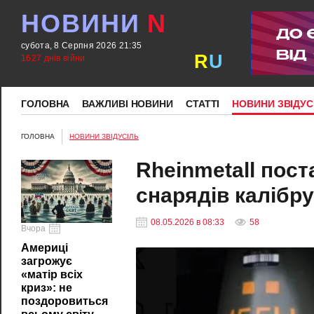
НОВИНИ
N
субота, 8 Серпня 2026 21:35
R
U
1627 днів війни
ГОЛОВНА
ВАЖЛИВІ НОВИНИ
СТАТТІ
НОВИНИ ЗВІДУС
ГОЛОВНА
НОВИНИ ЗВІДУСІЛЬ
Rheinmetall пост
снарядів калібру
08.05.2026 в 08:33
58
Вчора
Америці
загрожує
«матір всіх
криз»: не
поздоровиться