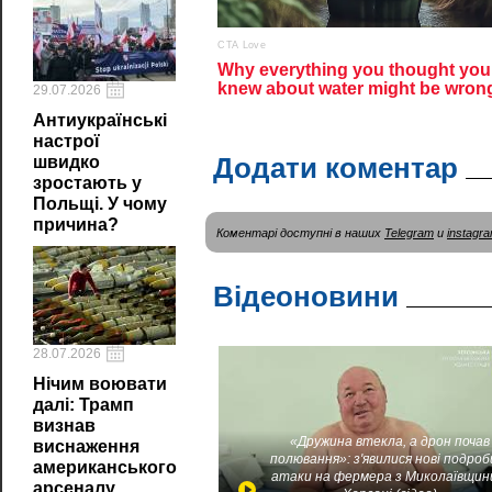
29.07.2026
Антиукраїнські
настрої
Додати коментар
швидко
зростають у
Польщі. У чому
причина?
Коментарі доступні в наших
Telegram
и
instagr
Відеоновини
28.07.2026
Нічим воювати
далі: Трамп
визнав
«Дружина втекла, а дрон почав
виснаження
полювання»: з'явилися нові подроб
американського
атаки на фермера з Миколаївщин
арсеналу