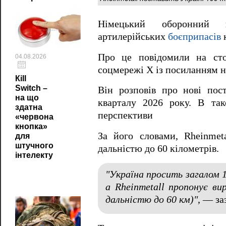
Німецький оборонний к
артилерійських
боєприпасів
к
Про це повідомили на сто
04.08.2026
соцмережі X із посиланням н
Кill
Switch –
Він розповів про нові пос
на що
кварталу 2026 року. В так
здатна
перспективи
«червона
кнопка»
За його словами, Rheinmet
для
штучного
дальністю до 60 кілометрів.
інтелекту
"Україна просить загалом 1
а Rheinmetall пропонує ви
дальністю до 60 км)"
, — за