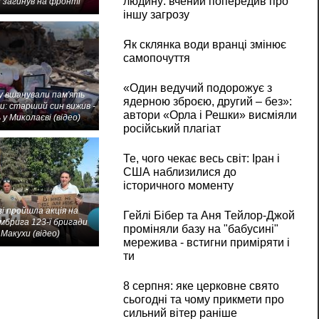
людину: вчений попередив про
 загинув на фронті
іншу загрозу
Як склянка води вранці змінює
самопочуття
«Один ведучий подорожує з
 вшанували пам'ять
ядерною зброєю, другий – без»:
и: старший син вижив -
автори «Орла і Решки» висміяли
 у Миколаєві (відео)
російський плагіат
Те, чого чекає весь світ: Іран і
США наблизилися до
історичного моменту
і пройшла акція на
Гейлі Бібер та Аня Тейлор-Джой
мбрига 123-ї бригади
проміняли базу на "бабусині"
Макухи (відео)
мережива - встигни приміряти і
ти
8 серпня: яке церковне свято
сьогодні та чому прикмети про
сильний вітер раніше