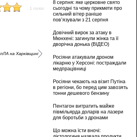
8 серпня: яке церковне свято
сьогодні та чому прикмети про
1 голос
сильний вітер раніше
пов’язували з 21 серпня
Довічний вирок за атаку в
Мюнхені: загинули жінка та її
дворічна донька (ВІДЕО)
пЛА на Харківщині
Росіяни атакували дроном
лікарню у Херсоні: постраждали
медпрацівниці
Росіяни чекають на візит Путіна
в регіони, бо перед цим завозять
тонни дешевого бензину
Пентагон витратить майже
півмільярда доларів на лазери
для боротьби з дронами
Що можна їсти вночі:
дієтологиня назвала продукти,