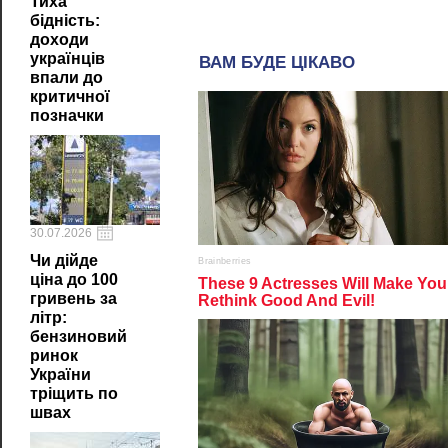
Тиха
бідність:
доходи
українців
впали до
критичної
позначки
30.07.2026
Чи дійде
ціна до 100
гривень за
літр:
бензиновий
ринок
України
тріщить по
швах