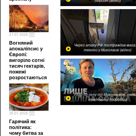
Херсоні (відео)
27.07.2026
Вогняний
Через атаку РФ постраждав мага
апокаліпсис у
техніки у Миколаєві (відео)
Європі:
вигоріло сотні
тисяч гектарів,
пожежі
розростаються
Удар по селу під Миколаєвом: очев
повідомили подробиці
26.07.2026
Гарячий як
політика:
чому битва за