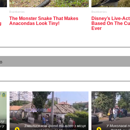
am
.
иці
и у
З'явилися нові фото та відео з місця
У Миколаєві 