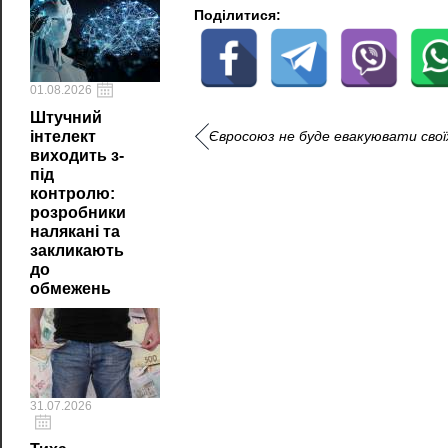
Поділитися:
01.08.2026
Штучний
Євросоюз не буде евакуювати свої
інтелект
виходить з-
під
контролю:
розробники
налякані та
закликають
до
обмежень
31.07.2026