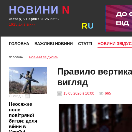
НОВИНИ
N
четвер, 6 Серпня 2026 23:52
R
U
1625 днів війни
ГОЛОВНА
ВАЖЛИВІ НОВИНИ
СТАТТІ
НОВИНИ ЗВІДУС
ГОЛОВНА
НОВИНИ ЗВІДУСІЛЬ
Правило вертика
вигляд
15.05.2026 в 16:00
665
Сьогодні
Неосяжне
поле
повітряної
битви: доля
війни в