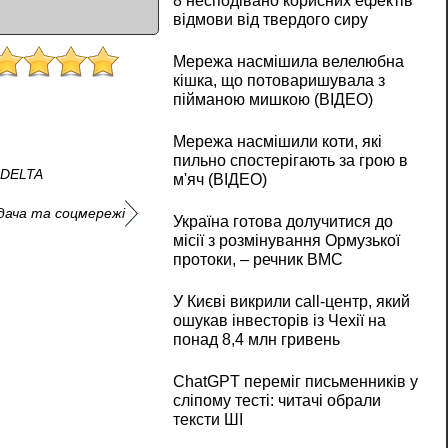
8 несподівано корисних ефектів
відмови від твердого сиру
Мережа насмішила велелюбна
кішка, що потоваришувала з
пійманою мишкою (ВІДЕО)
Мережа насмішили коти, які
пильно спостерігають за грою в
 DELTA
м'яч (ВІДЕО)
дача та соцмережі
Україна готова долучитися до
місії з розмінування Ормузької
протоки, – речник ВМС
У Києві викрили call-центр, який
ошукав інвесторів із Чехії на
понад 8,4 млн гривень
ChatGPT переміг письменників у
сліпому тесті: читачі обрали
тексти ШІ