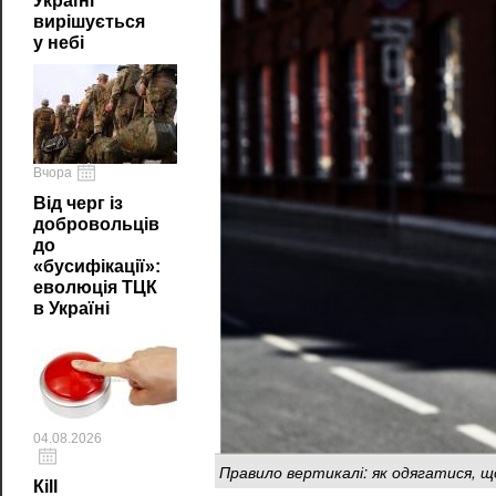
Україні
вирішується
у небі
Вчора
Від черг із
добровольців
до
«бусифікації»:
еволюція ТЦК
в Україні
04.08.2026
Правило вертикалі: як одягатися, 
Кill