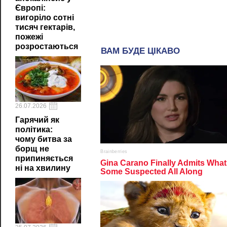
Європі:
вигоріло сотні
тисяч гектарів,
пожежі
розростаються
26.07.2026
Гарячий як
політика:
чому битва за
борщ не
припиняється
ні на хвилину