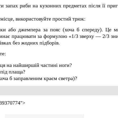
 запах риби на кухонних предметах після її приг
місце, використовуйте простий трюк:
ки або джемпера за пояс (хоча б спереду). Це м
чинає працювати за формулою «1/3 зверху — 2/3 зниз
сівках без жодних підборів.
те:
иця на найширшій частині ноги?
-під плаща?
(хоча б заправленим краєм светра)?
939370774">