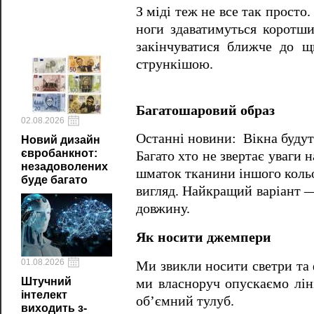
З міді теж не все так просто
ноги здаватимуться коротш
закінчуватися ближче до щ
стрункішою.
Багатошаровий образ
02.08.2026
Останні новини: Вікна будут
Новий дизайн
євробанкнот:
Багато хто не звертає уваги н
незадоволених
шматок тканини іншого кольо
буде багато
вигляд. Найкращий варіант —
довжину.
Як носити джемпери
01.08.2026
Ми звикли носити светри та 
Штучний
ми власноруч опускаємо ліні
інтелект
об’ємний тулуб.
виходить з-