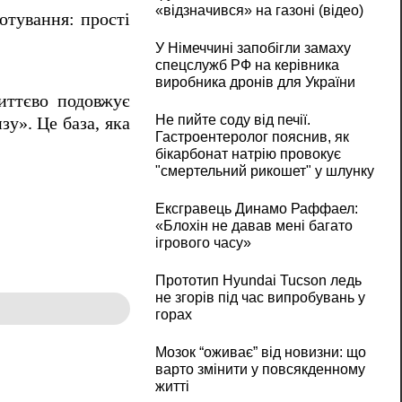
«відзначився» на газоні (відео)
отування: прості
У Німеччині запобігли замаху
спецслужб РФ на керівника
виробника дронів для України
иттєво подовжує
Не пийте соду від печії.
у». Це база, яка
Гастроентеролог пояснив, як
бікарбонат натрію провокує
"смертельний рикошет" у шлунку
Ексгравець Динамо Раффаел:
«Блохін не давав мені багато
ігрового часу»
Прототип Hyundai Tucson ледь
не згорів під час випробувань у
горах
Мозок “оживає” від новизни: що
варто змінити у повсякденному
житті