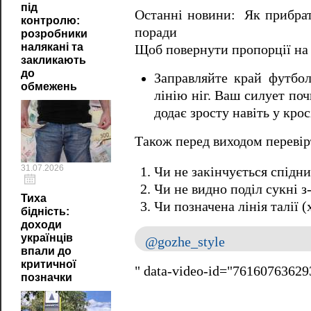
під
Останні новини: Як прибрати
контролю:
поради
розробники
налякані та
Щоб повернути пропорції на 
закликають
до
Заправляйте край футбол
обмежень
лінію ніг. Ваш силует по
додає зросту навіть у кро
Також
перед виходом перевір
31.07.2026
Чи не закінчується спідн
Чи не видно поділ сукні з
Тиха
Чи позначена лінія талії 
бідність:
доходи
українців
@gozhe_style
впали до
критичної
" data-video-id="7616076362
позначки