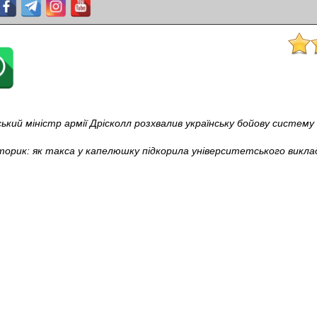
кий міністр армії Дрісколл розхвалив українську бойову систему
торик: як такса у капелюшку підкорила університетського викла