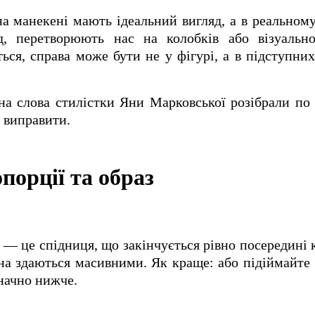
на манекені мають ідеальний вигляд, а в реальному
д, перетворюють нас на колобків або візуальн
ться, справа може бути не у фігурі, а в підступни
а слова стилістки Яни Марковської розібрали по
е виправити.
порції та образ
 — це спідниця, що закінчується рівно посередині к
ліна здаються масивними. Як краще: або підіймайте
значно нижче.