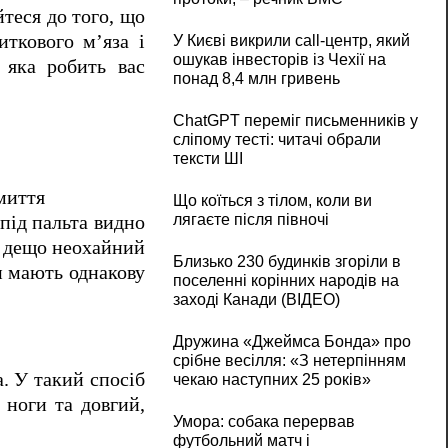
йтеся до того, що
ткового м’яза і
У Києві викрили call-центр, який
ошукав інвесторів із Чехії на
 яка робить вас
понад 8,4 млн гривень
ChatGPT переміг письменників у
сліпому тесті: читачі обрали
тексти ШІ
миття
Що коїться з тілом, коли ви
лягаєте після півночі
-під пальта видно
є дещо неохайний
Близько 230 будинків згоріли в
и мають однакову
поселенні корінних народів на
заході Канади (ВІДЕО)
Дружина «Джеймса Бонда» про
срібне весілля: «З нетерпінням
. У такий спосіб
чекаю наступних 25 років»
 ноги та довгий,
Умора: собака перервав
футбольний матч і