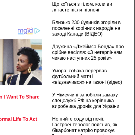
Що коїться з тілом, коли ви
лягаєте після півночі
Близько 230 будинків згоріли в
поселенні корінних народів на
заході Канади (ВІДЕО)
Дружина «Джеймса Бонда» про
срібне весілля: «З нетерпінням
чекаю наступних 25 років»
Умора: собака перервав
футбольний матч і
«відзначився» на газоні (відео)
У Німеччині запобігли замаху
спецслужб РФ на керівника
виробника дронів для України
Не пийте соду від печії.
Гастроентеролог пояснив, як
бікарбонат натрію провокує