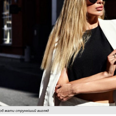
щоб мати стрункіший вигляд