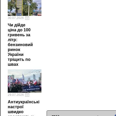
30.07.2026
Чи дійде
ціна до 100
гривень за
літр:
бензиновий
ринок
України
тріщить по
швах
29.07.2026
Антиукраїнські
настрої
швидко