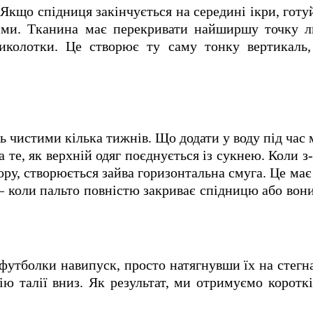
. Якщо спідниця закінчується на середині ікри, готу
ими. Тканина має перекривати найширшу точку ли
иколотки. Це створює ту саму тонку вертикаль,
ь чистими кілька тижнів. Що додати у воду під час 
а те, як верхній одяг поєднується із сукнею. Коли з
ру, створюється зайва горизонтальна смуга. Це ма
 коли пальто повністю закриває спідницю або вон
футболки навипуск, просто натягнувши їх на стегна
ю талії вниз. Як результат, ми отримуємо короткі