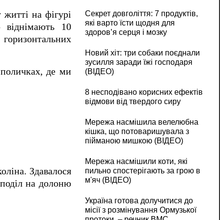
 житті на фігурі
Секрет довголіття: 7 продуктів,
які варто їсти щодня для
о віднімають 10
здоров’я серця і мозку
х горизонтальних
Новий хіт: три собаки поєднали
зусилля заради їжі господаря
 поличках, де ми
(ВІДЕО)
8 несподівано корисних ефектів
відмови від твердого сиру
Мережа насмішила велелюбна
кішка, що потоваришувала з
пійманою мишкою (ВІДЕО)
Мережа насмішили коти, які
оліна. Здавалося
пильно спостерігають за грою в
м'яч (ВІДЕО)
 поділ на долоню
Україна готова долучитися до
місії з розмінування Ормузької
протоки, – речник ВМС