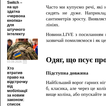
Switch –
Часто ми купуємо речі, які 
на що
здатна
сидять не дуже. Наприкла
«червона
сантиметрів зросту. Виявляє
кнопка»
лініях.
для
штучного
Новини.LIVE з посиланням н
інтелекту
зазвичай помиляємося і як ц
Одяг, що псує про
03.08.2026
Хто
Підступна довжина
втратив
право на
відстрочку
Найбільший ворог гарних ніг
від
б, класика, але через це ко
мобілізації
вище коліна, або опускайте 
за новим
законом:
список