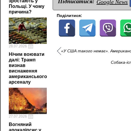
Підписатися:
зростають у
Google News
Польщі. У чому
причина?
Поділитися:
28.07.2026
«У США такого немає». Американсь
Нічим воювати
далі: Трамп
Собака-іс
визнав
виснаження
американського
арсеналу
27.07.2026
Вогняний
апокаліпсис у